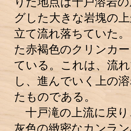
りた地点は十戸溶岩の
グした大きな岩塊の上
立て流れ落ちていた。
た赤褐色のクリンカー
ている。これは、流れ
し、進んでいく上の溶
たものである。
十戸滝の上流に戻り
灰色の緻密なカンラン