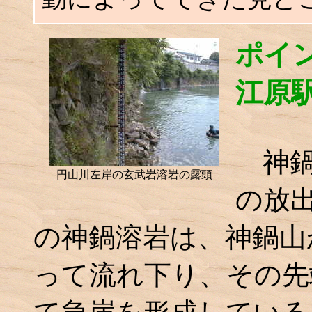
ポイ
江原
神鍋
円山川左岸の玄武岩溶岩の露頭
の放
の神鍋溶岩は、神鍋山
って流れ下り、その先