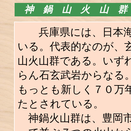
神 鍋 山 火 山 群
兵庫県には、日本海
いる。代表的なのが、
山火山群である。いず
らん石玄武岩からなる
もっとも新しく７０万
たとされている。
神鍋火山群は、豊岡市