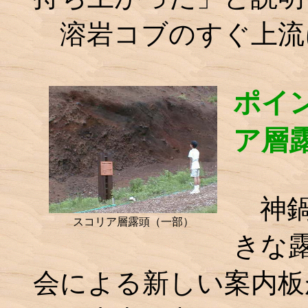
溶岩コブのすぐ上流
ポイ
ア層
神鍋
スコリア層露頭（一部）
きな
会による新しい案内板