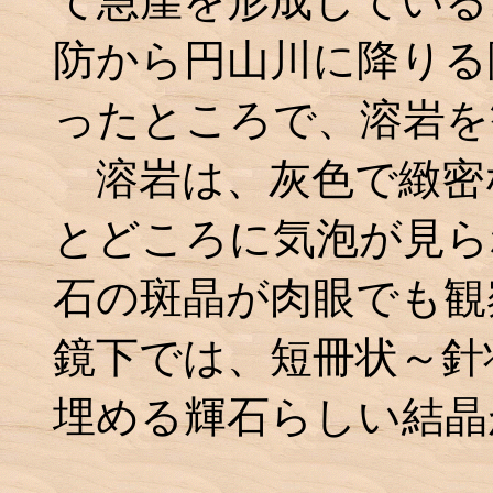
て急崖を形成している
防から円山川に降りる
ったところで、溶岩を
溶岩は、灰色で緻密
とどころに気泡が見ら
石の斑晶が肉眼でも観
鏡下では、短冊状～針
埋める輝石らしい結晶