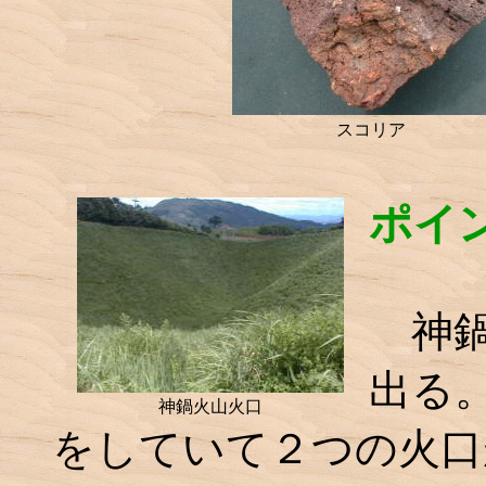
スコリア
ポイ
神鍋
出る
神鍋火山火口
をしていて２つの火口