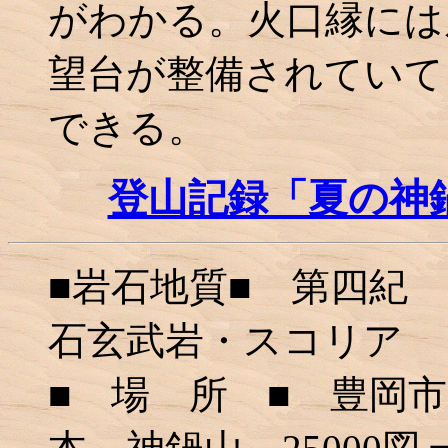
がわかる。火口縁には
望台が整備されていて
できる。
登山記録「夏の神
■岩石地質■ 第四紀
石玄武岩・スコリア
■ 場 所 ■ 豊岡