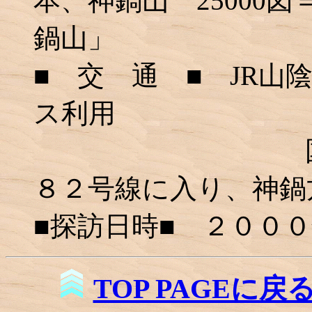
本、神鍋山 25000
鍋山」
■ 交 通 ■ JR山
ス利用
国道３１２
８２号線に入り、神鍋
■探訪日時■ ２００
TOP PAGEに戻