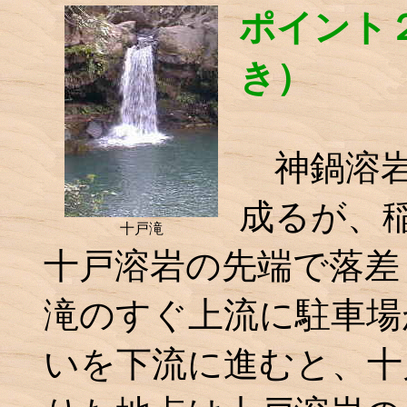
ポイント
き）
神鍋溶岩
成るが、
十戸滝
十戸溶岩の先端で落差
滝のすぐ上流に駐車場
いを下流に進むと、十