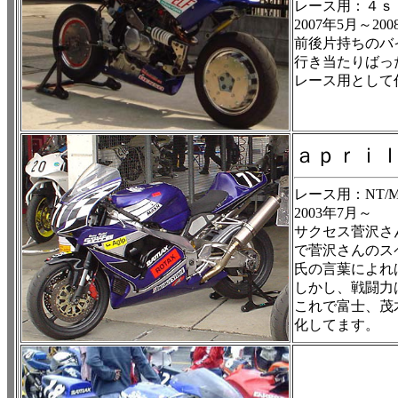
レース用：４ｓ
2007年5月～200
前後片持ちのバ
行き当たりばっ
レース用として
ａｐｒｉｌ
レース用：NT/MT/X
2003年7月～
サクセス菅沢さ
で菅沢さんのス
氏の言葉によれ
しかし、戦闘力
これで富士、茂
化してます。