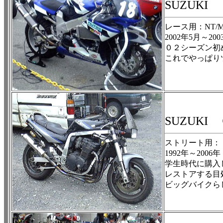
SUZUK
レース用：NT/MT/X-
2002年5月～20
０２シーズン初
これでやっぱり
SUZUK
ストリート用：
1992年～2006年
学生時代に購入
レストアする目
ビッグバイクら