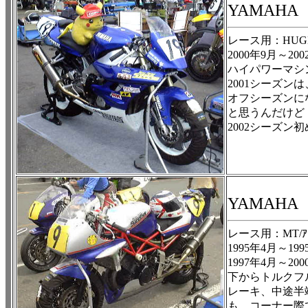
YAMAH
レース用：HUGE
2000年9月～20
ハイパワーマシン
2001シーズン
オフシーズンに
と思うんだけど
2002シーズ
YAMAH
レース用：MT/ｱﾝ
1995年4月～199
1997年4月～20
下からトルクフ
レーキ、中途半
も、コーナー際