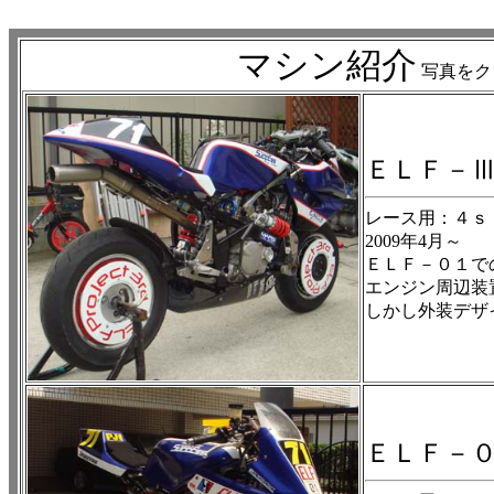
マシン紹介
写真をク
ＥＬＦ－
レース用：４ｓ
2009年4月～
ＥＬＦ－０１で
エンジン周辺装
しかし外装デザ
ＥＬＦ－