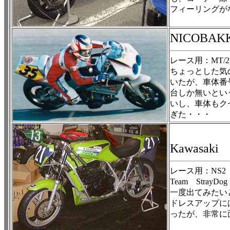
フィーリングが
NICOBA
レース用：MT/2V
ちょっとした気
いたが、車体番
台しか無いとい
いし、車体もク
ぎた・・・
Kawasa
レース用：NS2
Team Stray
一度出てみたい
ドレスアップに
ったが、非常に