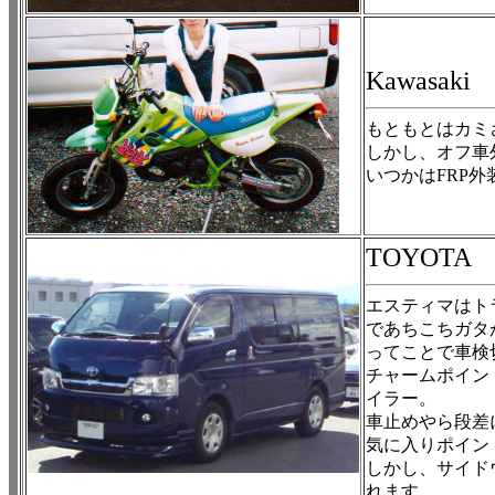
Kawasa
もともとはカミ
しかし、オフ車
いつかはFRP
TOYOTA H
エスティマはト
であちこちガタ
ってことで車検
チャームポイン
イラー。
車止めやら段差
気に入りポイン
しかし、サイド
れます。