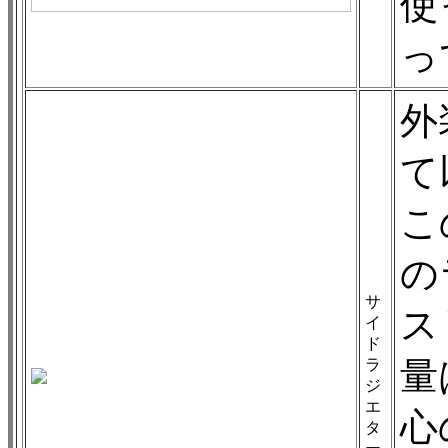
使
っ
外
て
こ
の
サ
ス
イ
ド
量
ラ
ジ
エ
心
タ