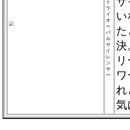
サ
ト
ラ
い
イ
オ
ー
た
バ
ル
決
サ
イ
レ
リ
ン
サ
ワ
ー
れ
気