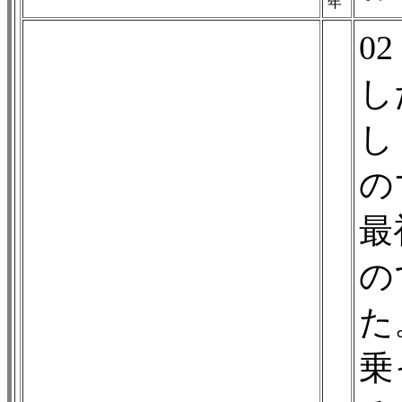
年
0
し
し
の
最
の
た
乗