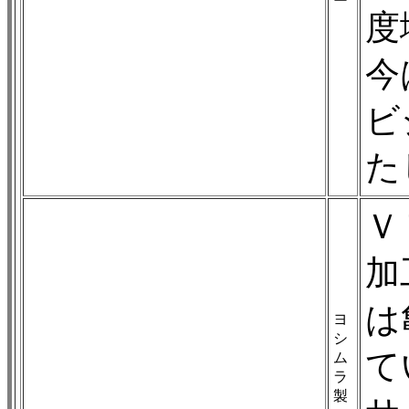
ー
度
今
ビ
た
Ｖ
加
は
ヨ
シ
て
ム
ラ
製