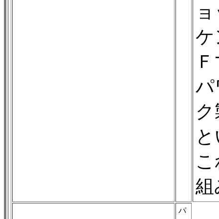
ョ
ケ
Ｆ
パ
ク
と
こ
組
パ