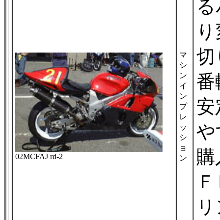
る
り
切
マ
シ
ン
番
イ
ン
安
プ
レ
や
ッ
シ
ョ
購
02MCFAJ rd-2
ン
Ｆ
リ