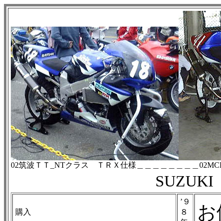
02筑波ＴＴ_NTクラス ＴＲＸ仕様＿＿＿＿＿＿＿＿02MCFAJ E
SUZUK
’９
お
購入
８