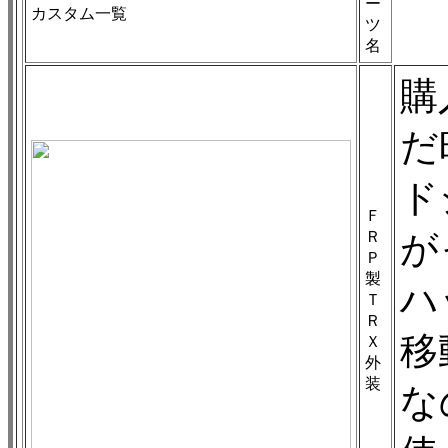
ー
カスタム一覧
ツ
名
購
だ
ド
Ｆ
Ｒ
が
Ｐ
製
ハ
Ｔ
Ｒ
移
Ｘ
外
装
な