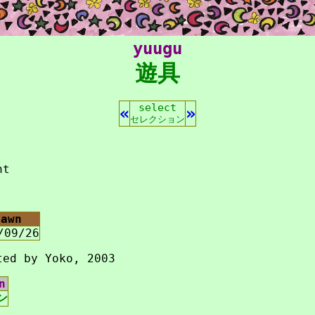
yuugu
遊具
select
«
»
セレクション
nt
rawn
/09/26
ted by Yoko, 2003
n
ン