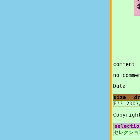
comment
no comme
Data
size
d
F??
2003
Copyrigh
selectio
セレクショ