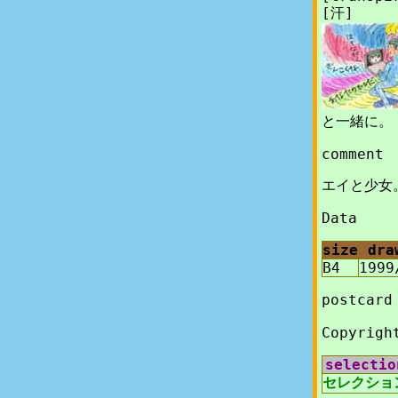
[汗]
と一緒に。
comment
エイと少女
Data
size
dra
B4
1999
postca
Copyrigh
selectio
セレクショ