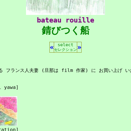
bateau rouille
錆びつく船
select
«
»
セレクション
 フランス人夫妻 (旦那は film 作家) に お買い上げ 
i yawa]
ration]