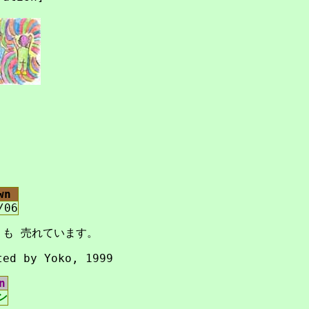
。
wn
/06
rd も 売れています。
ted by Yoko, 1999
n
ン