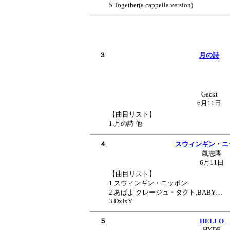
5.Together(a cappella version)
３
月の詩
Gackt
6月11日
【曲目リスト】
1.月の詩 他
４
スウィンギン・ニ
氣志團
6月11日
【曲目リスト】
1.スウィンギン・ニッポン
2.あばよ クレージュ・タクト,BABY…
3.DxIxY
５
HELLO
HYDE