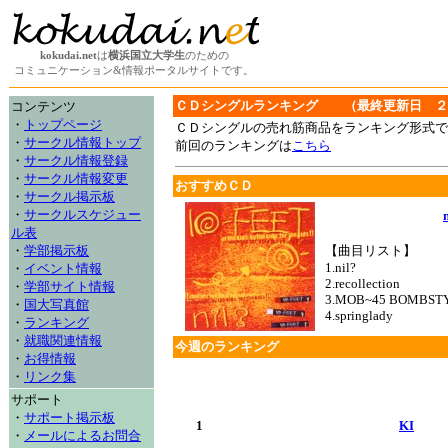
kokudai.net
は
横浜国立大学生
のための
コミュニケーション&情報ポータルサイトです。
ＣＤシングルランキング （最終更新日 ２
コンテンツ
・
トップページ
ＣＤシングルの売れ筋商品をランキング形式で
・
サークル情報トップ
前回のランキングは
こちら
・
サークル情報登録
・
サークル情報変更
おすすめＣＤ
・
サークル掲示板
・
サークルスケジュー
ル表
・
学部掲示板
【曲目リスト】
1.nil?
・
イベント情報
2.recollection
・
学部サイト情報
3.MOB~45 BOMBST
・
国大写真館
4.springlady
・
ランキング
・
就職関連情報
今週のランキング
・
お得情報
・
リンク集
サポート
・
サポート掲示板
1
KI
・
メールによるお問合