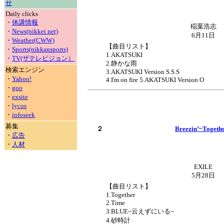
せ
Daily clicks
・
休講情報
稲葉浩志
・
News(nikkei net)
6月11日
・
Weather(CWW)
【曲目リスト】
・
Sports(nikkansports)
1.AKATSUKI
・
TV(ザテレビジョン）
2.静かな雨
検索エンジン
3.AKATSUKI Version S.S.S
・
Yahoo!
4.I'm on fire 5.AKATSUKI Version O
・
goo
・
exsite
・
lycos
・
infoseek
募集
２
Breezin’~Togeth
・
広告
・
人材
EXILE
5月28日
【曲目リスト】
1.Together
2.Time
3.BLUE~云えずにいる~
4.砂時計