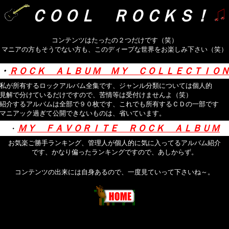
ＣＯＯＬ ＲＯＣＫＳ！
コンテンツはたったの２つだけです（笑）
マニアの方もそうでない方も、このディープな世界をお楽しみ下さい（笑）
・
ＲＯＣＫ ＡＬＢＵＭ ＭＹ ＣＯＬＬＥＣＴＩＯ
私が所有するロックアルバム全集です、ジャンル分類については個人的
見解で分けているだけですので、苦情等は受付けませんよ（笑）
紹介するアルバムは全部で９０枚です、これでも所有するＣＤの一部です
マニアック過ぎて公開できないものは、省いています。
ＭＹ ＦＡＶＯＲＩＴＥ ＲＯＣＫ ＡＬＢＵＭ
・
お気楽ご勝手ランキング、管理人が個人的に気に入ってるアルバム紹介
です、かなり偏ったランキングですので、あしからず。
コンテンツの出来には自身あるので、一度見ていって下さいね～。