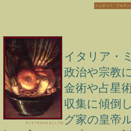
ジュゼッペ・アルチンボルド Gi
イタリア・
政治や宗教
金術や占星
収集に傾倒
グ家の皇帝ルド
モニターをさかさまにしてね