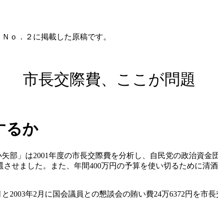
」Ｎｏ．２に掲載した原稿です。
市長交際費、ここが問題
するか
小矢部」は
2001
年度の市長交際費を分析し、自民党の政治資金
還させました。また、年間
400
万円の予算を使い切るために清酒
月と
2003
年
2
月に国会議員との懇談会の賄い費
24
万
6372
円を市長