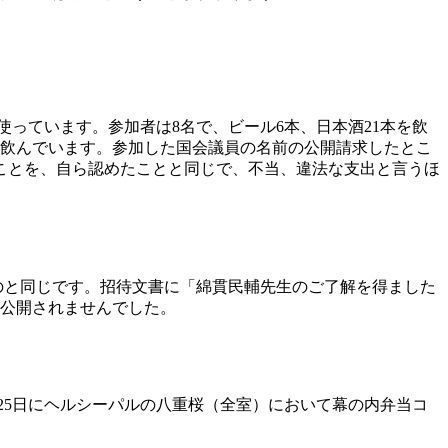
使っています。参加者は
8
名で、ビール
6
本、日本酒
21
本を飲
飲んでいます。参加した国会議員の名前の公開請求したとこ
ことを、自ら認めたことと同じで、不当、違法な支出と言うほ
のと同じです。招待文書に「綿貫民輔先生のご了解を得ました
公開されませんでした。
25
日にヘルシーパルの八重桜（全室）において幕の内弁当コ