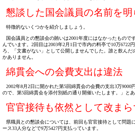
懇談した国会議員の名前を明
特徴的ないくつかを紹介しましょう。
国会議員との懇談会の賄いは
2001
年度にはなかったもので
んでいます。
2
回目は
2003
年
2
月
1
日で市内の料亭で
10
万
6722
円
ろ、「文書がない」として公開しませんでした。誰と飲んだ
かありません。
綿貫会への会費支出は違法
2002
年
8
月
2
日に開かれた第
5
回綿貫会の会費の支出
3
万
9000
ので、第
5
回綿貫会を添付別紙の通り開催いたします。」とあ
官官接待も依然として改まら
県職員との懇談会については、前回も官官接待として問題
ース
33
人分などで
9
万
5427
円支払っています。