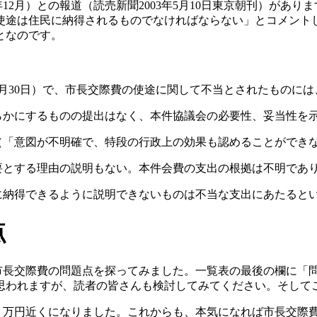
年
12
月）との報道（読売新聞
2003
年
5
月
10
日東京朝刊）がありま
使途は住民に納得されるものでなければならない」とコメント
となのです。
月
30
日）で、市長交際費の使途に関して不当とされたものには
らかにするものの提出はなく、本件協議会の必要性、妥当性を
（「意図が不明確で、特段の行政上の効果も認めることができ
要とする理由の説明もない。本件会費の支出の根拠は不明であ
に納得できるように説明できないものは不当な支出にあたると
点
市長交際費の問題点を探ってみました。一覧表の最後の欄に「
思われますが、読者の皆さんも検討してみてください。そして
７万円近くになりました。これからも、本気になれば市長交際