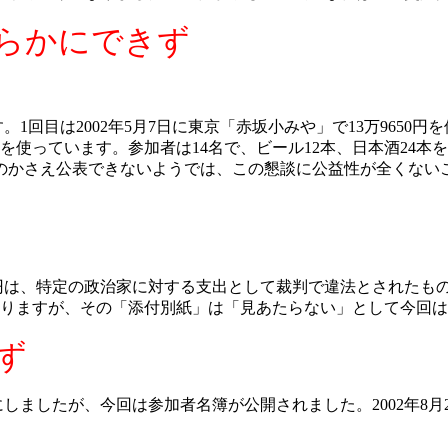
らかにできず
す。
1
回目は
2002
年
5
月
7
日に東京「赤坂小みや」で
13
万
9650
円を
を使っています。参加者は
14
名で、ビール
12
本、日本酒
24
本を
のかさえ公表できないようでは、この懇談に公益性が全くない
円は、特定の政治家に対する支出として裁判で違法とされたも
りますが、その「添付別紙」は「見あたらない」として今回は
ず
にしましたが、今回は参加者名簿が公開されました。
2002
年
8
月