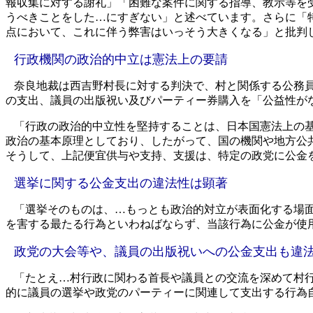
報収集に対する謝礼」「困難な案件に関する指導、教示等を
うべきことをした…にすぎない」と述べています。さらに「
点において、これに伴う弊害はいっそう大きくなる」と批判
行政機関の政治的中立は憲法上の要請
奈良地裁は西吉野村長に対する判決で、村と関係する公務
の支出、議員の出版祝い及びパーティー券購入を「公益性が
「行政の政治的中立性を堅持することは、日本国憲法上の
政治の基本原理としており、したがって、国の機関や地方公
そうして、上記便宜供与や支持、支援は、特定の政党に
公金
選挙に関する公金支出の違法性は顕著
「選挙そのものは、…もっとも政治的対立が表面化する場
を害する最たる行為といわねばならず、当該行為に
公金が使
政党の大会等や、議員の出版祝いへの公金支出も違
「たとえ…村行政に関わる首長や議員との交流を深めて村
的に議員の選挙や政党のパーティーに関連して支出する行為