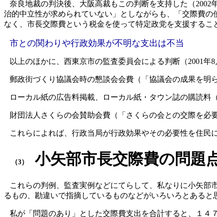
奈良地裁の判決後、大阪高裁もこの判断を支持した（
2002
治的中立性が求められていない」としながらも、「交際費の
なく、
市長交際費という税金を使って特定政党を支援
するこ
市との関わりや行政効果が不明な支出は不当
以上のほかに、西東京市の監査委員会による判断（
2001
年
8
郵政街づくり協議会時の懇談会会費（「協議会の成果を明
ローカル紙の広告料掲載、ローカル紙・タウン誌の購読料
財団法人さくらの会賛助会費（「さくらの会との交際を必
これらによれば、行政当局が行政効果やその必要性を住民
小矢部市長交際費の問題
（3）
これらの判例、監査実例などにてらして、私なりに小矢部
るもの、勘違いで指摘しているものなどがいろいろとあると
私が「問題のあり」とした交際費支出を合計すると、１４