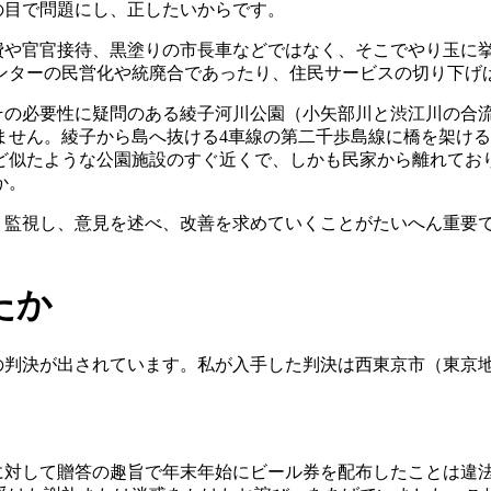
の目で問題にし、正したいからです。
費や官官接待、黒塗りの市長車などではなく、そこでやり玉に
ンターの民営化や統廃合であったり、住民サービスの切り下げ
その必要性に疑問のある綾子河川公園（小矢部川と渋江川の合
ません。綾子から島へ抜ける
4
車線の第二千歩島線に橋を架ける
ど似たような公園施設のすぐ近くで、しかも民家から離れてお
か。
、監視し、意見を述べ、改善を求めていくことがたいへん重要
。
たか
の判決が出されています。私が入手した判決は西東京市（東京
に対して贈答の趣旨で
年末年始にビール券を配布したことは違