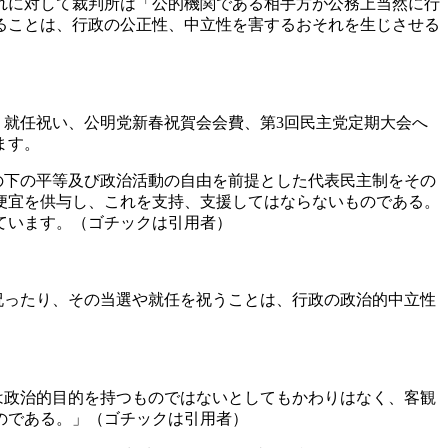
れに対して裁判所は「公的機関である相手方が公務上当然に行
ることは、行政の公正性、中立性を害するおそれを生じさせる
、就任祝い、公明党新春祝賀会会費、第
3
回民主党定期大会へ
ます。
の下の平等及び政治活動の自由を前提とした代表民主制をその
便宜を供与し、これを支持、支援してはならないものである。
ています。（ゴチックは引用者）
祝ったり、その当選や就任を祝うことは、行政の政治的中立性
は政治的目的を持つものではないとしてもかわりはなく、
客観
のである。」（ゴチックは引用者）