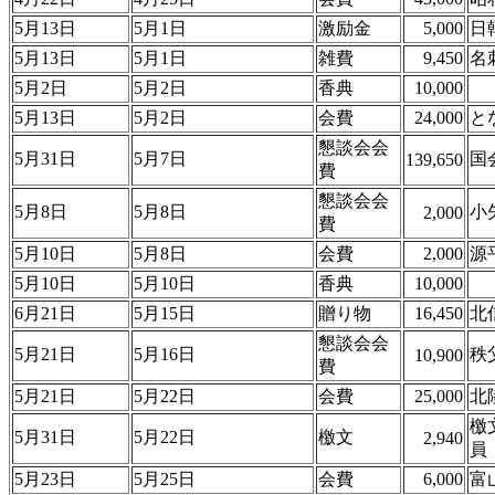
5月13日
5月1日
激励金
5,000
日
5月13日
5月1日
雑費
9,450
名
5月2日
5月2日
香典
10,000
5月13日
5月2日
会費
24,000
と
懇談会会
5月31日
5月7日
国
139,650
費
懇談会会
5月8日
5月8日
小
2,000
費
5月10日
5月8日
会費
2,000
源
5月10日
5月10日
香典
10,000
6月21日
5月15日
贈り物
16,450
北
懇談会会
5月21日
5月16日
秩
10,900
費
5月21日
5月22日
会費
25,000
北
檄
5月31日
5月22日
檄文
2,940
員
5月23日
5月25日
会費
6,000
富