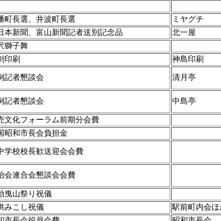
幡町長選、井波町長選
ミヤグチ
日本新聞、富山新聞記者送別記念品
北一屋
沢獅子舞
刺印刷
神島印刷
例記者懇談会
清月亭
例記者懇談会
中島亭
売文化フォーラム前期分会費
国昭和市長会負担金
中学校校長歓送迎会会費
治会連合会懇談会会費
動曳山祭り祝儀
供みこし祝儀
駅前町内会ほ
和市長会役員会費
昭和市長会