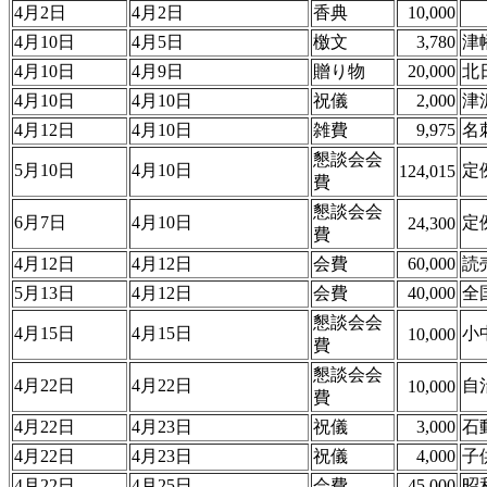
4月2日
4月2日
香典
10,000
4月10日
4月5日
檄文
3,780
津
4月10日
4月9日
贈り物
20,000
北
4月10日
4月10日
祝儀
2,000
津
4月12日
4月10日
雑費
9,975
名
懇談会会
5月10日
4月10日
定
124,015
費
懇談会会
6月7日
4月10日
定
24,300
費
4月12日
4月12日
会費
60,000
読
5月13日
4月12日
会費
40,000
全
懇談会会
4月15日
4月15日
小
10,000
費
懇談会会
4月22日
4月22日
自
10,000
費
4月22日
4月23日
祝儀
3,000
石
4月22日
4月23日
祝儀
4,000
子
4月22日
4月25日
会費
45,000
昭