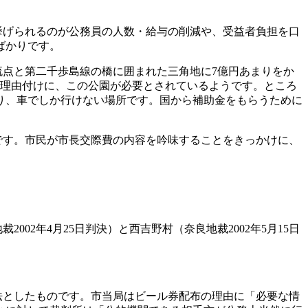
挙げられるのが公務員の人数・給与の削減や、受益者負担を口
ばかりです。
流点と第二千歩島線の橋に囲まれた三角地に
7
億円あまりをか
理由付けに、この公園が必要とされているようです。ところ
り、車でしか行けない場所です。国から補助金をもらうために
です。市民が市長交際費の内容を吟味することをきっかけに、
地裁
2002
年
4
月
25
日判決）と西吉野村（奈良地裁
2002
年
5
月
15
日
法
としたものです。市当局はビール券配布の理由に「必要な情