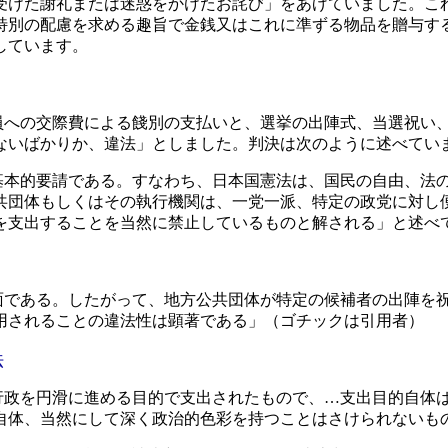
受けた謝礼または迷惑をかけたお詫び」をあげていました。こ
特別の配慮を求める趣旨で金銭又はこれに準ずる物品を贈与す
しています。
員への交際費による餞別の支払いと、選挙の出陣式、当選祝い
ないばかりか、違法」としました。判決は次のように述べてい
基本的要請である。すなわち、日本国憲法は、国民の自由、法
共団体もしくはその執行機関は、一党一派、特定の政党に対し
を支出することを当然に禁止
しているものと解される」と述べ
面である。したがって、地方公共団体が特定の候補者の出陣を
用されることの違法性は顕著
である」（ゴチックは引用者）
法
行政を円滑に進める目的で支出されたもので、…支出目的自体
自体、当然にして深く政治的色彩を持つ
ことはさけられないも