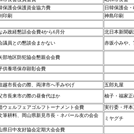
韓保護会保護資金協力費
日韓保護会・
刺印刷
神島印刷
なみ政経懇話会会費4から6月分
北日本新聞砺
会議員との懇談会まかない
赤坂小みや、
矢部地区防犯協会懇親会会費
平供養塔保存顕彰会費
信越市長会の際、両津市へ手みやげ
五郎丸屋
父市長来市の際の昼食代ほか
柚子・福家正
陸ウェルフェアゴルフトーナメント会費
実行委・坪本
文筆耕料、岡山県新見市長・ネパール友の会会
ミヤグチ
山県日中友好協会定期大会会費