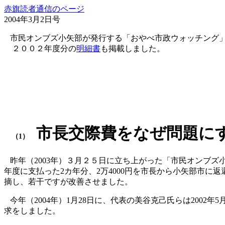
赤旗読者通信のページ
2004年3月2日号
市民オンブズ小矢部が発行する「おやべ市政ウォッチング
２００２年度分の
明細書
も掲載しました。
市長交際費をなぜ問題に
（1）
昨年（
2003
年）３月２５日に立ち上がった「市民オンブズ
年度に支払った
2
カ年分、
2
万
4000
円を市長から小矢部市に返
摘し、若干ですが改善させました。
今年（
2004
年）
1
月
28
日に、代表の美谷克己氏らは
2002
年
5
求をしました。