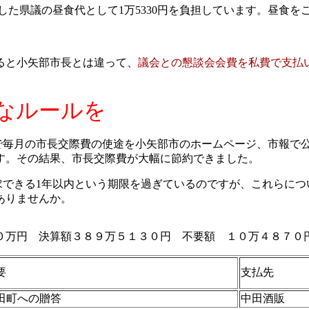
した県議の昼食代として
1
万
5330
円を負担しています。昼食を
ると小矢部市長とは違って、
議会との懇談会会費を私費で支払
なルールを
で毎月の市長交際費の使途を小矢部市のホームページ、市報で
す。その結果、市長交際費が大幅に節約できました。
求できる
1
年以内という期限を過ぎているのですが、これらにつ
ありませんか。
万円 決算額３８９万５１３０円 不要額 １０万４８７０
要
支払先
田町への贈答
中田酒販