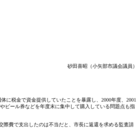
砂田喜昭（小矢部市議会議員）
団体に税金で資金提供していたことを暴露し、
2000
年度、
2001
やビール券などを年度末に集中して購入している問題点も指
交際費で支出したのは不当だと、市長に返還を求める監査請