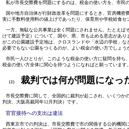
私が市長交際費を問題にするのは、税金の使い方を、市民
国や地方自治体が行財政改革を問題にするとき、官房機密
実に手数料使用料の値上げであったり、保育所や学校給食セ
一方、無駄な公共事業は全く問題にされません。たとえば
けて建設予定）について、国や、県、市も止める意志があり
がこの公園建設予定地は、クロスランドや「水辺の学校」な
必要でもない公園をつくるのが、よい税金の使い方でしょう
市民一人ひとりが、このような税金の使い方に疑問を持ち
税金の使い方全体に関心を持つようになればと願っています
裁判では何が問題になっ
（2）
市長交際費に関して、全国的に裁判が起こされ、いくつか
判決、大阪高裁同年
12
月判決）です。
官官接待への支出は違法
西東京市での判決は、市長交際費で市の関係する公的機関