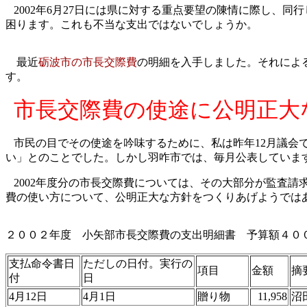
2002
年
6
月
27
日には県に対する重点要望の陳情に際し、同行
困ります。これも不当な支出ではないでしょうか。
最近
砺波市の市長交際費
の明細を入手しました。それによ
す。
市長交際費の使途に公明正大
市民の目でその使途を吟味するために、私は昨年
12
月議会
い」とのことでした。しかし羽咋市では、毎月公表していま
2002
年度分の市長交際費については、その大部分が監査請
費の使い方について、公明正大な方針をつくりあげようでは
２００２年度
小矢部市長交際費の支出明細書 予算額４００
支払命令書日
ただしの日付。実行の
項目
金額
摘
付
日
4月12日
4月1日
贈り物
11,958
沼