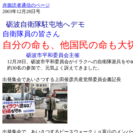
赤旗読者通信のページ
2003年12月28日号
砺波自衛隊駐屯地へデモ
自衛隊員の皆さん
自分の命も、他国民の命も大
砺波市平和委員会主催
12月28日、砺波市平和委員会がイラクへの自衛隊派兵を
約30名の参加で、元気よく訴えてきました。
出発集会であいさつする上田俊彦共産党県委員会書記長
出発集会で、あいさつするピースウォークｉｎ富山のメンバ