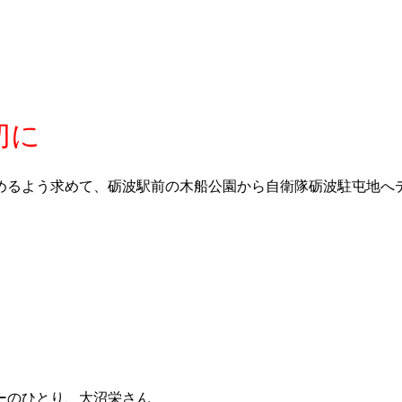
切に
やめるよう求めて、砺波駅前の木船公園から自衛隊砺波駐屯地へ
ーのひとり、大沼栄さん