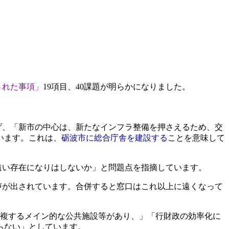
された事項」
19
項目、
40
課題が明らかになりました。
げ、「新市の中心は、新たなインフラ整備を押さえるため、交
います。これは、
砺波市に総合庁舎を建設する
ことを意味して
遠い存在になりはしないか」と問題点を指摘しています。
声が出されています。合併すると窓口はこれ以上に遠くなって
複するメイン的な公共施設等があり、」「行財政の効率化に
らない」としています。