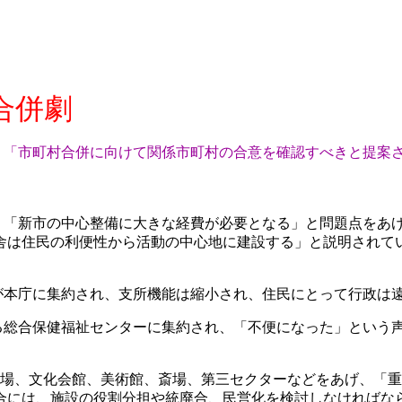
合併劇
、
「市町村合併に向けて関係市町村の合意を確認すべきと提案
、「新市の中心整備に大きな経費が必要となる」と問題点をあ
舎は住民の利便性から活動の中心地に建設する」と説明されて
が本庁に集約され、支所機能は縮小され、住民にとって行政は
る総合保健福祉センターに集約され、「不便になった」という
場、文化会館、美術館、斎場、第三セクターなどをあげ、「重
合には、施設の役割分担や統廃合、民営化を検討しなければな