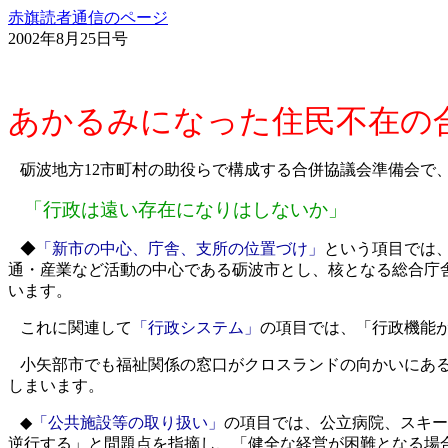
赤旗読者通信のページ
2002年8月25日号
あかるみになった住民不在の
砺波地方
12
市町村の助役らで構成する合併協議会準備会で
「行政は遠い存在になりはしないか」
◆
「新市の中心、庁舎、支所の位置づけ」
という項目では
通・産業など活動の中心である砺波市とし、核となる総合庁
います。
これに関連して
「行政システム」
の項目では、「行政機能
小矢部市でも福祉関係の窓口がクロスランドの向かいにあ
しまいます。
◆
「公共施設等の取り扱い」
の項目では、公立病院、スキー
逆行する」と問題点を指摘し、「健全な経営が困難となる場