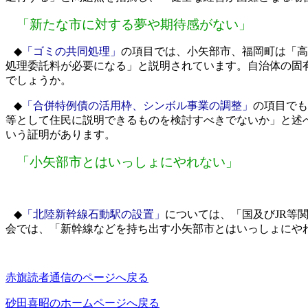
「新たな市に対する夢や期待感がない」
◆
「ゴミの共同処理」
の項目では、小矢部市、福岡町は「高
処理委託料が必要になる」と説明されています。自治体の固
でしょうか。
◆
「合併特例債の活用枠、シンボル事業の調整」
の項目でも
等として住民に説明できるものを検討すべきでないか」と述
いう証明があります。
「小矢部市とはいっしょにやれない」
◆
「北陸新幹線石動駅の設置」
については、「国及び
JR
等
会では、「新幹線などを持ち出す小矢部市とはいっしょにや
赤旗読者通信のページへ戻る
砂田喜昭のホームページへ戻る