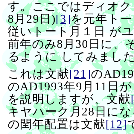
す。ここではディオクレ
8月29日)
[3]
を元年トー
従いトート月１日 が
前年のみ8月30日に、
るように してみました(
これは文献
[21]
のAD1
のAD1993年9月11
を説明しますが、文献
キヤハーク月28日にな
の閏年配置は文献
[12]