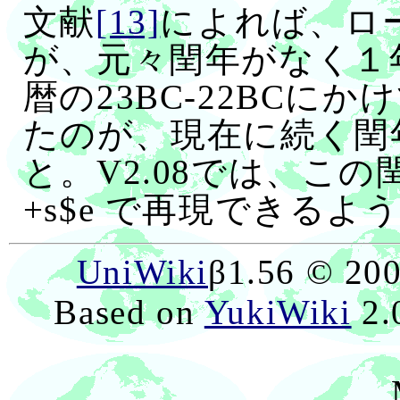
文献
[13]
によれば、ロ
が、元々閏年がなく１年
暦の23BC-22BCに
たのが、現在に続く閏
と。V2.08では、こ
+s$e で再現できるよ
UniWiki
β1.56 © 20
Based on
YukiWiki
2.