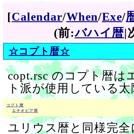
[
Calendar
/
When
/
Exe
/
(前:
バハイ暦
|
☆
コプト暦
☆
copt.rsc のコプ
ト派が使用している太
コプト暦
エチオピア暦
ユリウス暦と同様完全