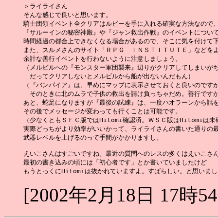
＞ライライさん

そんな感じで良いと思います。

騎士団領イベント全クリアはルビーを手に入れる確実な方法なので、
『サルーインの秘密神殿』や『ジャン救出作戦』のイベントについて
時間経過の都合上できなくなる場合があるので、そこに気を付けて下
また、スルメさんのサイト「ＲＰＧ　ＩＮＳＴＩＴＵＴＥ」などをよ
余計な善行イベントを行わないように注意しましょう。

（メルビルへの『モンスター軍団襲来』辺りがクリアしてしまいがち
　だってクリアしないとメルビルから船が出ないんだもん）

（『バンパイア』は、早めにマップに表示させておくと良いのですが
　そのときに北のムラで子供の救出を請け負っちゃだめ。善行ですか
あと、蛇足になりますが『最後の試練』は、一度ハオラーンから話を
その後でメッセージが変わっても行くことは可能です。

（少なくともＳＦＣ版ではHitomi確認済。ＷＳＣ版はHitomiは未
実際どっちがより効率がいいかって、ライライさんの書いた通りの最
武器レベルを上げるのって手間がかかりますし。

えいこさんはすごいですね。最近の質問へのレスの多くはえいこさん
最初の書き込みの頃には「初心者です」とか書いていましたけど

[2002年2月18日 17時5