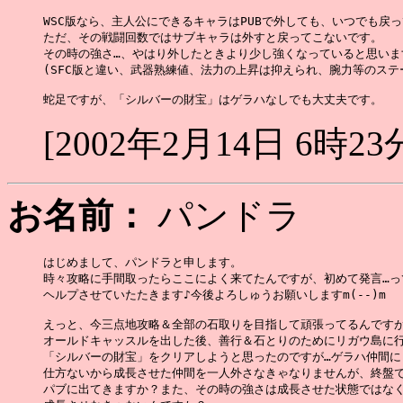
WSC版なら、主人公にできるキャラはPUBで外しても、いつでも戻っ
ただ、その戦闘回数ではサブキャラは外すと戻ってこないです。

その時の強さ…、やはり外したときより少し強くなっていると思います
(SFC版と違い、武器熟練値、法力の上昇は抑えられ、腕力等のステ
[2002年2月14日 6時23
お名前：
パンドラ
はじめまして、パンドラと申します。

時々攻略に手間取ったらここによく来てたんですが、初めて発言…って
ヘルプさせていたたきます♪今後よろしゅうお願いしますm(--)m

えっと、今三点地攻略＆全部の石取りを目指して頑張ってるんですが
オールドキャッスルを出した後、善行＆石とりのためにリガウ島に行
「シルバーの財宝」をクリアしようと思ったのですが…ゲラハ仲間にし
仕方ないから成長させた仲間を一人外さなきゃなりませんが、終盤で
パブに出てきますか？また、その時の強さは成長させた状態ではなく