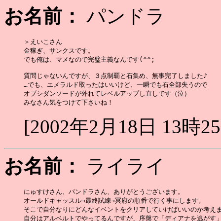
お名前：
パンドラ
＞えいこさん

金稼ぎ、サンクスです。

でも俺は、マメなので完璧主義なんです(^^;

質問じゃないんですが、３点制覇と石集め、無事完了しました♪

…でも、エメラルド取ったはいいけど、一瞬でも石全部失うので

オブシダンソードが外れてレベルアップし直しです（泣）

[2002年2月18日 13時2
お名前：
ライライ
にゅすけさん、パンドラさん、ありがとうございます。

オールドキャッスル→最終試練→冥府の順番で行く事にします。

そこで自分なりにどんなイベントをクリアしていけばいいのか考えま
自分はアルベルトでやってるんですが、序盤で「ディアナを逃がす」