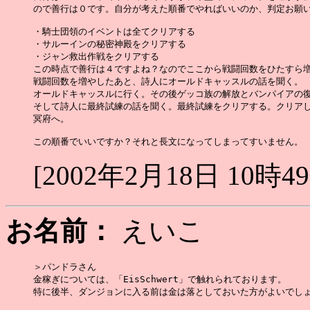
ので善行は０です。自分が考えた順番でやればいいのか、判定お願い
・騎士団領のイベントは全てクリアする

・サルーインの秘密神殿をクリアする

・ジャン救出作戦をクリアする

この時点で善行は４ですよね？なのでここから戦闘回数をひたすら増
戦闘回数を増やしたあと、詩人にオールドキャッスルの話を聞く。

オールドキャッスルに行く。その後ゲッコ族の解放とバンパイアの復
そして詩人に最終試練の話を聞く。最終試練をクリアする。クリアし
冥府へ。

[2002年2月18日 10時4
お名前：
えいこ
＞パンドラさん

金稼ぎについては、「EisSchwert」で触れられております。

特に後半、ダンジョンに入る前は金は落としておいた方がよいでしょ