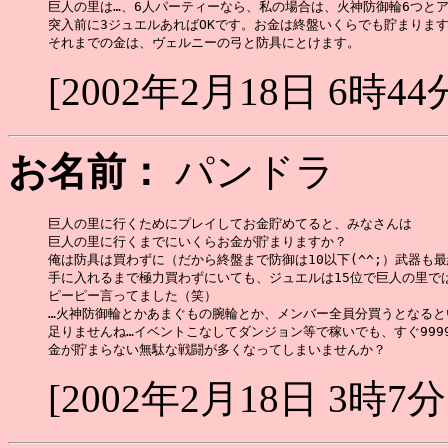
巨人の里は…、6人パーティーなら、私の場合は、火神防御輪6つとア
突入前に3ジュエルあればOKです。お金は終盤いくらでも貯まりますし
[2002年2月18日 6時44
お名前：
パンドラ
巨人の里に行くためにプレイしてお金貯めてると、みなさんは

巨人の里に行くまでにいくらお金が貯まりますか？

俺は防具は買わずに（だから終盤まで防御は10以下(^^;）武器も最
手に入れるまで極力買わずにいても、ジュエルは15位で巨人の里では
ピーピー言ってました（笑）

…火神防御輪とかあまぐもの腕輪とか、メンバー全員分買うとなると
足りませんね…イベントこなしてダンジョン等で稼いでも、すぐ9999
[2002年2月18日 3時7分