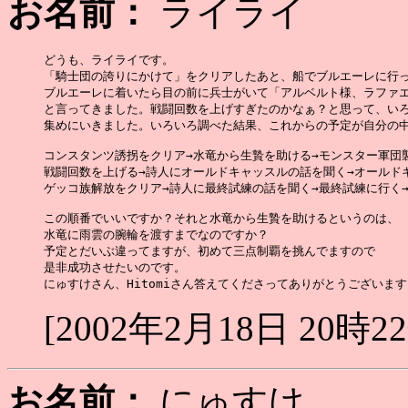
お名前：
ライライ
どうも、ライライです。

「騎士団の誇りにかけて」をクリアしたあと、船でブルエーレに行っ
ブルエーレに着いたら目の前に兵士がいて「アルベルト様、ラファエ
と言ってきました。戦闘回数を上げすぎたのかなぁ？と思って、いろ
集めにいきました。いろいろ調べた結果、これからの予定が自分の中
コンスタンツ誘拐をクリア→水竜から生贄を助ける→モンスター軍団襲
戦闘回数を上げる→詩人にオールドキャッスルの話を聞く→オールドキ
ゲッコ族解放をクリア→詩人に最終試練の話を聞く→最終試練に行く→
この順番でいいですか？それと水竜から生贄を助けるというのは、

水竜に雨雲の腕輪を渡すまでなのですか？

予定とだいぶ違ってますが、初めて三点制覇を挑んでますので

是非成功させたいのです。

[2002年2月18日 20時2
お名前：
にゅすけ