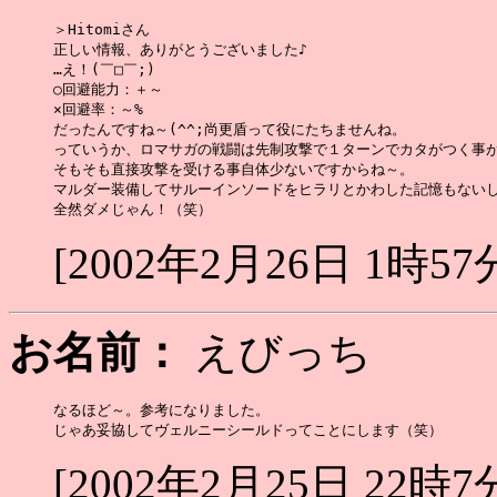
＞Hitomiさん

正しい情報、ありがとうございました♪

…え！(￣□￣;)

○回避能力：＋～

×回避率：～%

だったんですね～(^^;尚更盾って役にたちませんね。

っていうか、ロマサガの戦闘は先制攻撃で１ターンでカタがつく事が
そもそも直接攻撃を受ける事自体少ないですからね～。

マルダー装備してサルーインソードをヒラリとかわした記憶もないし…
[2002年2月26日 1時57
お名前：
えびっち
なるほど～。参考になりました。

[2002年2月25日 22時7