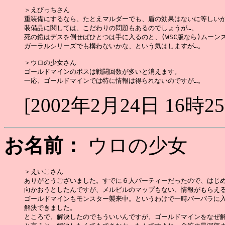
＞えびっちさん

重装備にするなら、たとえマルダーでも、盾の効果はないに等しいか
装備品に関しては、こだわりの問題もあるのでしょうが…、

死の鎧はデスを倒せばひとつは手に入るのと、(WSC版なら)ムーンス
ガーラルシリーズでも構わないかな、という気はしますが…。

＞ウロの少女さん

ゴールドマインのボスは戦闘回数が多いと消えます。

[2002年2月24日 16時2
お名前：
ウロの少
＞えいこさん

ありがとうございました。すでに６人パーティーだったので、はじめ
向かおうとしたんですが、メルビルのマップもない、情報がもらえる
ゴールドマインもモンスター襲来中。というわけで一時バーバラに入
解決できました。

ところで、解決したのでもういいんですが、ゴールドマインをなぜ解