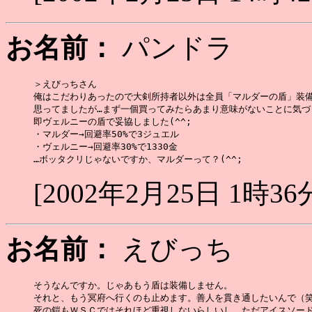
お名前：
パンドラ
＞えびっちさん

俺はこだわりあったので大剣所持者以外は全員「マルダーの盾」装備
思ってましたが…まず一個買ってみたらあまり意味がないことに気づき
即ヴェルニーの盾で妥協しました(^^;

・マルダー→回避率50%で3ジュエル

・ヴェルニー→回避率30%で1330金

[2002年2月25日 1時36
お名前：
えびっち
そうなんですか。じゃあもう盾は装備しません。

それと、もう冥府へ行くのも止めます。善人を貫き通したいんで（笑
死の鎧もＷＳＣではそれほど重視しないらしいし。ただアイスソード