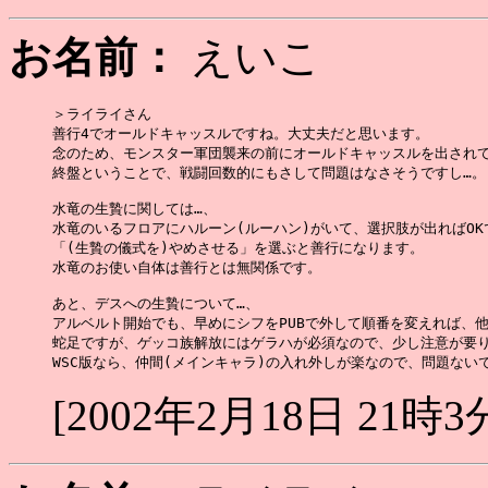
お名前：
えいこ
＞ライライさん

善行4でオールドキャッスルですね。大丈夫だと思います。

念のため、モンスター軍団襲来の前にオールドキャッスルを出されて
終盤ということで、戦闘回数的にもさして問題はなさそうですし…。

水竜の生贄に関しては…、

水竜のいるフロアにハルーン(ルーハン)がいて、選択肢が出ればOKで
「(生贄の儀式を)やめさせる」を選ぶと善行になります。

水竜のお使い自体は善行とは無関係です。

あと、デスへの生贄について…、

アルベルト開始でも、早めにシフをPUBで外して順番を変えれば、他
蛇足ですが、ゲッコ族解放にはゲラハが必須なので、少し注意が要り
[2002年2月18日 21時3