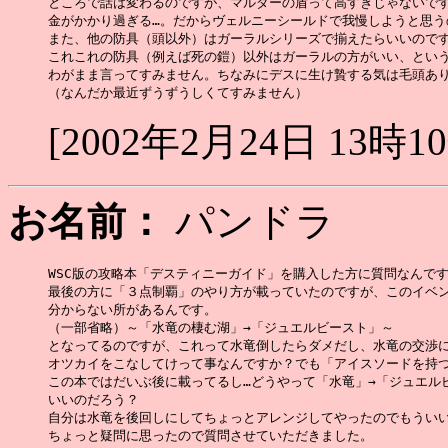
ところで話は変わるのですが、マルダーの盾って高すぎじゃないです
金がかかり過ぎる…。だからヴェルニーシールドで我慢しようと思う
また、他の防具（頭以外）はガーラルシリーズで揃えたらいいのです
これこれの防具（例えば死の鎧）以外はガーラルの方がいい、という
わがまま言ってすみません。ちなみにデスに生け贄する気は毛頭あり
[2002年2月24日 13時1
お名前：
パンドラ
WSC版の攻略本「デスティニーガイド」を購入した方に質問なんですが
最後の方に「３点制覇」のやり方が載っていたのですが、このイベン
分からない所があるんです。

（一部省略）～「水竜の棲む湖」→「ジュエルビースト」～

となってるのですが、これって水竜倒したらダメだし、水竜の交渉に
オツカイをこなしてけって事なんですか？でも「アイスソードを持つ
この本ではだいぶ後に載ってるし…どうやって「水竜」→「ジュエルビ
いいのだろう？

自分は水竜を後回しにしてちょっとアレンジしてやったのでもういい