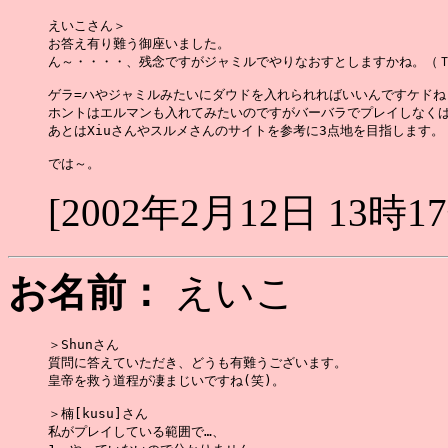
えいこさん＞

お答え有り難う御座いました。

ん～・・・・、残念ですがジャミルでやりなおすとしますかね。（Ｔ
ゲラ=ハやジャミルみたいにダウドを入れられればいいんですケドね
ホントはエルマンも入れてみたいのですがバーバラでプレイしなくば
あとはXiuさんやスルメさんのサイトを参考に3点地を目指します。

[2002年2月12日 13時1
お名前：
えいこ
＞Shunさん

質問に答えていただき、どうも有難うございます。

皇帝を救う道程が凄まじいですね(笑)。

＞楠[kusu]さん

私がプレイしている範囲で…、
