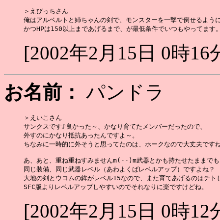
＞えびっちさん

俺はアルベルトと姉ちゃんの剣で、モンスターを一撃で倒せるように
[2002年2月15日 0時16
お名前：
パンドラ
＞えいこさん

サンクスです♪良かった～、かなり育てたメンバーだったので、

外すのにかなり抵抗あったんですよ～。

ちなみに一時的に外そうと思ってたのは、ホークなので大丈夫ですね★
あ、あと、重ね重ねすみませんm(--)m武器とかも持たせたままでも
同じ装備、同じ武器レベル（あわよくばレベルアップ）ですよね？

大地の剣とウコムの鉾がレベル15なので、また育てあげるのはチトしん
[2002年2月15日 0時12