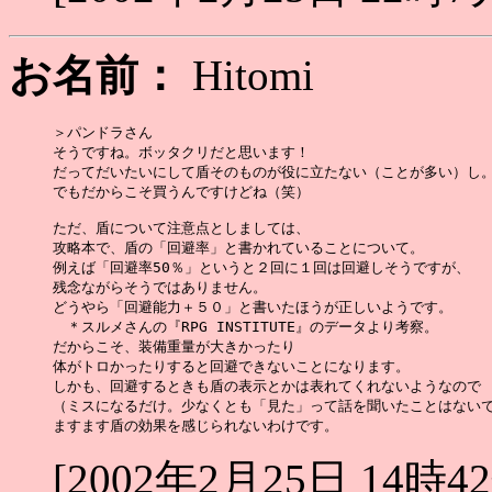
お名前：
Hitomi
＞パンドラさん

そうですね。ボッタクリだと思います！

だってだいたいにして盾そのものが役に立たない（ことが多い）し。
でもだからこそ買うんですけどね（笑）

ただ、盾について注意点としましては、

攻略本で、盾の「回避率」と書かれていることについて。

例えば「回避率50％」というと２回に１回は回避しそうですが、

残念ながらそうではありません。

どうやら「回避能力＋５０」と書いたほうが正しいようです。

　＊スルメさんの『RPG INSTITUTE』のデータより考察。

だからこそ、装備重量が大きかったり

体がトロかったりすると回避できないことになります。

しかも、回避するときも盾の表示とかは表れてくれないようなので

（ミスになるだけ。少なくとも「見た」って話を聞いたことはないで
[2002年2月25日 14時4