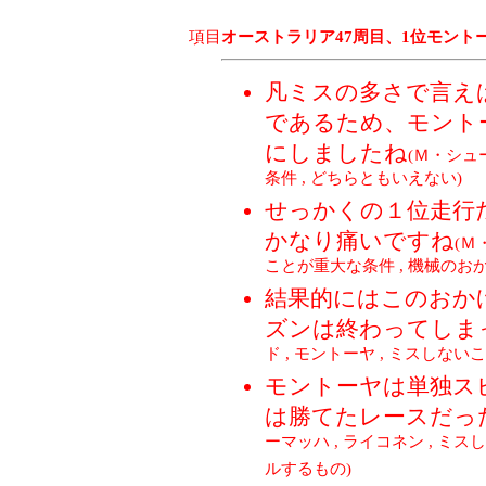
項目
オーストラリア47周目、1位モント
凡ミスの多さで言え
であるため、モント
にしましたね
(Ｍ・シュ
条件 , どちらともいえない)
せっかくの１位走行
かなり痛いですね
(Ｍ
ことが重大な条件 , 機械のお
結果的にはこのおか
ズンは終わってしま
ド , モントーヤ , ミスしな
モントーヤは単独ス
は勝てたレースだっ
ーマッハ , ライコネン , ミ
ルするもの)