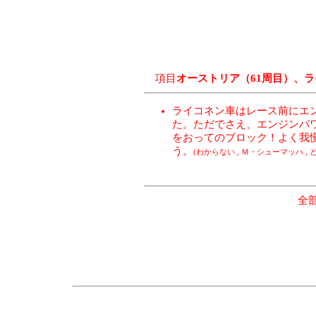
項目
オーストリア（61周目）、
ライコネン車はレース前にエ
た。ただでさえ、エンジンパ
をおってのブロック！よく我
う。
(わからない , Ｍ・シューマッハ ,
全部