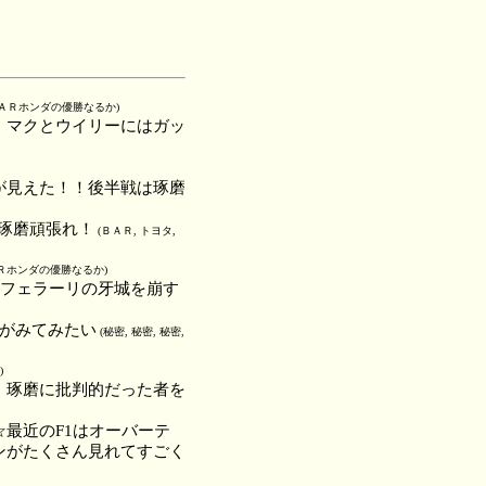
 ＢＡＲホンダの優勝なるか)
。マクとウイリーにはガッ
が見えた！！後半戦は琢磨
や琢磨頑張れ！
(ＢＡＲ, トヨタ,
ＡＲホンダの優勝なるか)
、フェラーリの牙城を崩す
がみてみたい
(秘密, 秘密, 秘密,
)
、琢磨に批判的だった者を
最近のF1はオーバーテ
ンがたくさん見れてすごく