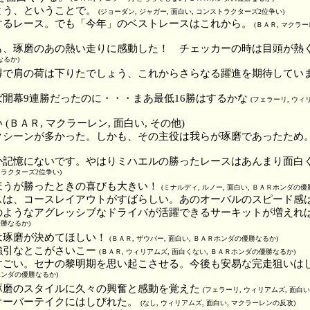
とう、ということで。
(ジョーダン, ジャガー, 面白い, コンストラクターズ2位争い)
するレース。でも「今年」のベストレースはこれから。
(ＢＡＲ, マクラ
も、琢磨のあの熱い走りに感動した！ チェッカーの時は目頭が熱
なるか)
得で肩の荷は下りたでしょう、これからさらなる躍進を期待してい
開幕9連勝だったのに・・・まあ最低16勝はするかな
(フェラーリ, ウィ
(ＢＡＲ, マクラーレン, 面白い, その他)
クシーンが多かった。しかも、その主役は我らが琢磨であったため
か記憶にないです。やはりミハエルの勝ったレースはあんまり面白
トラクターズ2位争い)
ほうが勝ったときの喜びも大きい！
(ミナルディ, ルノー, 面白い, ＢＡＲホンダの優
スは、コースレイアウトがすばらしい。あのオーバルのスピード感
のようなアグレッシブなドライバが活躍できるサーキットが増えれ
優勝なるか)
は琢磨が決めてほしい！
(ＢＡＲ, ザウバー, 面白い, ＢＡＲホンダの優勝なるか)
強引なとこがさいこー
(ＢＡＲ, ウィリアムズ, 面白くない, ＢＡＲホンダの優勝なるか)
すごい。セナの黎明期を思い起こさせる。今後も安易な完走狙いは
ホンダの優勝なるか)
琢磨のスタイルに久々の興奮と感動を覚えた
(フェラーリ, ウィリアムズ, 面白
オーバーテイクにはしびれた。
(なし, ウィリアムズ, 面白い, マクラーレンの反攻)