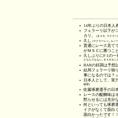
14年ぶりの日本
フェラーリ以下が
カリ。
(ＢＡＲ, マクラ
久し
(マクラーレン, ルノ
普通にレース見て
がＭＳＣに勝つこ
久しぶりにF-1の
どちらでもない, ＢＡＲホン
BARの好調は予想
結局フェラーリ独
事になるのでは？
(
日本人として、実
秘密)
佐藤琢磨選手の日
レースの醍醐味は
黙らせるには充分
何といっても琢磨
イクがなくて面白
面白かったです！