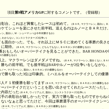
項目
第9戦アメリカGP
に対するコメントです。（登録順）
人表彰台。これほど興奮したレースは初めて。
(ＢＡＲ, マクラーレン, 面白い,
コケてシューを楽にさせた前半戦。追えるのはルノーとＢＡＲだけ
ーレン, 面白い, Ｍ・シューマッハは今年何勝するか)
ー, わからない, コンストラクターズ2位争い)
ても面白かった。でも、それ以上にＭＳＣに攻めてくる琢磨の良さ
とに期待。
(ＢＡＲ, マクラーレン, どちらでもない, ＢＡＲホンダの優勝なるか)
一番おもしろいオーバーテイクを見ることができた。BAR HONDA
ダの優勝なるか)
以上。マクラーレンはダメダメですね。
(ＢＡＲ, マクラーレン, 面白くない, Ｂ
り勝ちの前半戦。でも後半戦はBARやルノーが2位争いをしながら
ルノー, マクラーレン, 面白い, ＢＡＲホンダの優勝なるか)
力で勝ち取った3位は印象的。ミハエルをオーバーテイクしての優勝
本人Ｆ１初優勝を願ってます
(ＢＡＲ, マクラーレン, 面白い, ＢＡＲホンダの優勝なるか
オーバーテイクだということを思い出させてくれたレースだったし
な内容だった
(ＢＡＲ, ウィリアムズ, 面白い, コンストラクターズ2位争い)
選手の表彰台が嬉しかったです。実力で勝ち取ったものですからね☆
くないなぁと思ってたけど、今回は琢磨選手のオーバーテイクシー
！
(ＢＡＲ, ウィリアムズ, 面白い, ＢＡＲホンダの優勝なるか)