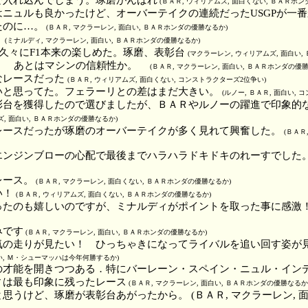
(ＢＡＲ, ウィリアムズ, 面白くない, ＢＡＲホ
はニュルも良かったけど、オーバーテイクの連続だったUSGPが一
たのに…。
(ＢＡＲ, マクラーレン, 面白い, ＢＡＲホンダの優勝なるか)
！
(ミナルディ, マクラーレン, 面白い, ＢＡＲホンダの優勝なるか)
で久々にF1本来の楽しめた。琢磨、表彰台
(マクラーレン, ウィリアムズ, 面白い
歩！ あとはマシンの信頼性か。
(ＢＡＲ, マクラーレン, 面白い, ＢＡＲホンダの優
なレースだった
(ＢＡＲ, ウィリアムズ, 面白くない, コンストラクターズ2位争い)
いと思ってた。フェラーリとの差はまだ大きい。
(ルノー, ＢＡＲ, 面白い,
彰台を獲得したので選びましたが、ＢＡＲやルノーの躍進で印象的
ズ, 面白い, ＢＡＲホンダの優勝なるか)
レースだったが琢磨のオーバーテイクが多く見れて興奮した。
(ＢＡＲ
エンジンブローの心配で最後までハラハラドキドキのれーすでした
レース。
(ＢＡＲ, マクラーレン, 面白くない, ＢＡＲホンダの優勝なるか)
い！
(ＢＡＲ, ウィリアムズ, 面白くない, ＢＡＲホンダの優勝なるか)
ったのも嬉しいのですが、ミナルディがポイントを取った事に感激
みです
(ＢＡＲ, マクラーレン, 面白い, ＢＡＲホンダの優勝なるか)
気の走りが見たい！ ひっちゃきになってライバルを追い回す姿が
白い, Ｍ・シューマッハは今年何勝するか)
の才能を開きつつある．特にバーレーン・スペイン・ニュル・イン
ィは最も印象に残ったレース
(ＢＡＲ, マクラーレン, 面白い, ＢＡＲホンダの優勝なるか
思うけど、琢磨が表彰台あがったから。 (ＢＡＲ, マクラーレン, 面