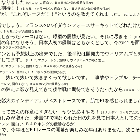
くなりました
(なし, なし, 面白い, ＢＡＲホンダの優勝なるか)
に期待！！
(ＢＡＲ, マクラーレン, 面白くない, ＢＡＲホンダの優勝なるか)
げが、”これぞレースだ！！”というのを教えてくれました。
(なし, ル
磨でしょう。フランスのハイダウンフォースサーキットでどれだけ
白い, ＢＡＲホンダの優勝なるか)
れしかったレースはない。琢磨の優勝が見たい。それに尽きる！
(Ｂ
磨の年になりそう。日本人初の優勝はともかくとして、今のF１を
ストラクターズ2位争い)
ンジンとも予想以上の出来でした。後半戦は開発力でウィリアムズと
待してます。
(ＢＡＲ, マクラーレン, 面白い, ウィリアムズの巻き返し)
ＡＲ, マクラーレン, 面白くない, ＢＡＲホンダの優勝なるか)
マクラーレン, 面白い, ＢＡＲホンダの優勝なるか)
！ 抜いて抜いて抜きまくって欲しいです。 事故やトラブル、チ
ラーレン, 面白くない, ＢＡＲホンダの優勝なるか)
リの独走に影が見えてきて後半戦に期待できそうだったから
(ＢＡＲ, 
表彰大のインディアナがベストレースです。肌でF1を感じられまし
とってほんの序章にすぎない。ヤツは必ずやる！
(ミナルディ, ウィリアムズ
楽しみが増えた。米国GPで掲げられた日の丸を見て日本人としての
ーレン, 面白い, ＢＡＲホンダの優勝なるか)
りで、今年ほどF１レースの開幕が楽しみな年はありません。次こ
るか)