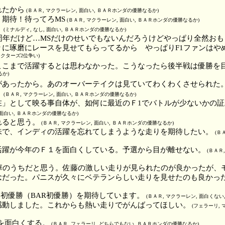
れたから
(ＢＡＲ, マクラーレン, 面白い, ＢＡＲホンダの優勝なるか)
期待！待ってろMS
(ＢＡＲ, マクラーレン, 面白い, ＢＡＲホンダの優勝なるか)
！
(ミナルディ, なし, 面白い, ＢＡＲホンダの優勝なるか)
周年だけど…MSだけのせいでもないんだろうけどやっぱり全然おも
々に琢磨にレースを見せてもらってるから やっぱりF1ファンはや
ラクターズ2位争い)
ここまで活躍するとは思わなかった。こうなったら後半戦は優勝を
るか)
があったから。あのオーバーテイクは見ていてわくわくさせられた
。
(ＢＡＲ, マクラーレン, 面白い, ＢＡＲホンダの優勝なるか)
在」として映る事自体が、如何に最近のＦ1でバトルが少ないかの
 面白い, ＢＡＲホンダの優勝なるか)
れると思う。
(ＢＡＲ, マクラーレン, 面白い, ＢＡＲホンダの優勝なるか)
味で、インディの活躍を忘れてしまうような走りを期待したい。
(Ｂ
活躍が今年のＦ１を面白くしている。予選から目が離せない。
(ＢＡＲ
の華のうちだと思う。佐藤の激しい走りが見られたのが良かったが、
念だった。パニスが久々にベテランらしい走りを見せたのも良かっ
の琢磨初優勝（BAR初優勝）を期待しています。
(ＢＡＲ, マクラーレン, 面白くな
感動しました。これからも熱い走りでがんばってほしい。
(フェラーリ, 
Pを面白くする。
(ＢＡＲ, フェラーリ, どちらでもない, ＢＡＲホンダの優勝なるか)