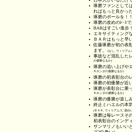
琢磨ファンとして
ればもっと良かっ
琢磨のポールを！
琢磨の攻めのﾚｰｽ
BARはすごい進
エキサイティング
ＢＡＲはもっと早
佐藤琢磨が初の表
ます。
(なし, ウィリアム
事故など混乱した
の優勝なるか)
琢磨の追い上げや
Ｒホンダの優勝なるか)
琢磨の初表彰台の
琢磨の初優勝が近
琢磨が表彰台に乗
Ｒホンダの優勝なるか)
琢磨の優勝が楽し
終止ミハエルの本
(ＢＡＲ, ウィリアムズ, 面
琢磨は毎レースそ
初表彰台のインデ
サンマリノもいいと
ズ2位争い)