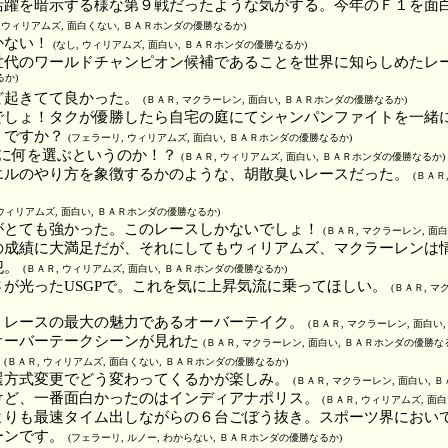
活躍を暗示する様な第９戦だったような気がする。今年のＦ１を面
, ウィリアムズ, 面白くない, ＢＡＲホンダの優勝なるか)
かない！
(なし, ウィリアムズ, 面白い, ＢＡＲホンダの優勝なるか)
世代のワールドチャンピオン候補であることを世界に知らしめたレ
るか)
ど起きてて良かった。
(ＢＡＲ, マクラーレン, 面白い, ＢＡＲホンダの優勝なるか)
でしょ！タクが優勝したら自宅の庭にてシャンパンファイトを一緒
うですか？
(フェラーリ, ウィリアムズ, 面白い, ＢＡＲホンダの優勝なるか)
外に何を選ぶというのか！？
(ＢＡＲ, ウィリアムズ, 面白い, ＢＡＲホンダの優勝なるか)
エルのやり方を象徴するかのような、胡散臭いレースだった。
(ＢＡＲ
 ウィリアムズ, 面白い, ＢＡＲホンダの優勝なるか)
がとても強かった。このレースしかないでしょ！
(ＢＡＲ, マクラーレン, 面
の成績に大満足だが、それにしてもウィリアムズ、マクラーレンは
犯。
(ＢＡＲ, ウィリアムズ, 面白い, ＢＡＲホンダの優勝なるか)
が光ったUSGPで。これを気に上昇気流に乗ってほしい。
(ＢＡＲ, 
。レースの最大の魅力であるオーバーテイク。
(ＢＡＲ, マクラーレン, 面白
オーバーテークシーンが見れた
(ＢＡＲ, マクラーレン, 面白い, ＢＡＲホンダの優勝な
！
(ＢＡＲ, ウィリアムズ, 面白くない, ＢＡＲホンダの優勝なるか)
選方式変更でどう変わってくるかが楽しみ。
(ＢＡＲ, マクラーレン, 面白い,
けど、一番面白かったのはインディアナポリス。
(ＢＡＲ, ウィリアムズ, 面
よりも最速タイム出しながらの６台ごぼう抜き。スポーツ界におい
ーンです。
(フェラーリ, ルノー, わからない, ＢＡＲホンダの優勝なるか)