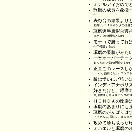
ミナルディおめで
琢磨の成長を象徴
か)
表彰台の結果より
面白い, ＢＡＲホンダの優勝
琢磨選手表彰台獲
Ｒホンダの優勝なるか)
モナコで勝ってれば
今年何勝するか)
琢磨の優勝がみたい 
一番オーバーテー
ＢＡＲホンダの優勝なるか)
正直このレースし
ーレン, 面白くない, コンス
敵は憎いほど強い
インディアナポリ
好きだけど、琢磨
ズ, 面白い, ＢＡＲホンダの
ＨＯＮＤＡの優勝
琢磨のあまりにも
琢磨のがんばりは
ィリアムズ, 面白い, ＢＡＲ
攻めて勝ち取った
ミハエルと琢磨の