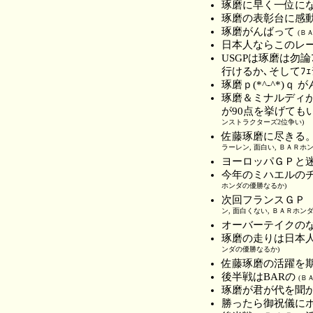
琢磨に早く一位に
琢磨の表彰台に感
琢磨がんばって
(Ｂ
日本人ならこのレ
USGPは琢磨は勿論ﾌ
行けるか､そしてﾌ
琢磨ｐ(*^-^*)ｑ 
琢磨＆ミナルディ
が90点を挙げて
ンストラクターズ2位争い)
佐藤琢磨に尽きる
ラーレン, 面白い, ＢＡＲホ
ヨーロッパＧＰと
今年のミハエルの
ホンダの優勝なるか)
次回フランスＧＰ
ン, 面白くない, ＢＡＲホン
オーバーテイクのな
琢磨の走りは日本
ンダの優勝なるか)
佐藤琢磨の活躍を
後半戦はBARの
(Ｂ
琢磨が君が代を聞
勝ったら御祝儀に