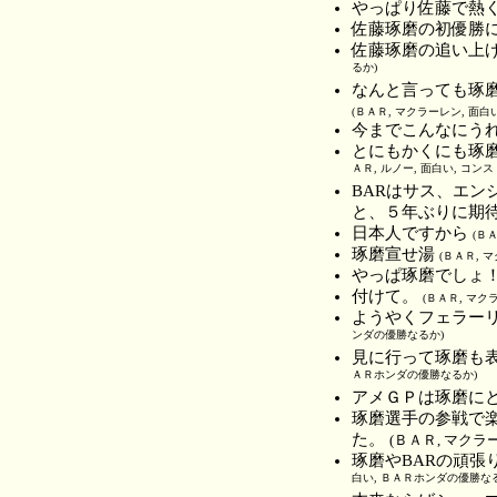
やっぱり佐藤で熱
佐藤琢磨の初優勝
佐藤琢磨の追い上
るか)
なんと言っても琢
(ＢＡＲ, マクラーレン, 面
今までこんなにう
とにもかくにも琢
ＡＲ, ルノー, 面白い, コン
BARはサス、エ
と、５年ぶりに期
日本人ですから
(Ｂ
琢磨宣せ湯
(ＢＡＲ, 
やっぱ琢磨でしょ
付けて。
(ＢＡＲ, マク
ようやくフェラー
ンダの優勝なるか)
見に行って琢磨も
ＡＲホンダの優勝なるか)
アメＧＰは琢磨に
琢磨選手の参戦で
た。
(ＢＡＲ, マクラ
琢磨やBARの頑張
白い, ＢＡＲホンダの優勝な