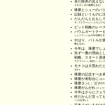
未だ限界の見えな
ＡＲホンダの優勝なるか)
琢磨とシューのバ
記録というものに
だんだんとおもし
Ｒ, マクラーレン, どちらで
ピット戦略のレー
バウムガートナー
シューマッハは今年何勝する
やはり、バトルが
勝なるか)
今年は、琢磨でし
先ず一番の理由とし
戦略、スタート直後
マクラーレン, 面白い, コン
モナコは大荒れだ
るか)
琢磨の記念すべき
琢磨が表彰台に
(ＢＡ
琢磨タン(；´Д`)ﾊｧﾊ
琢磨がんがれ
(フェラ
今年はさらにフェ
何だかんだ言っても
ーズ2位争い)
日本人がいるだけ