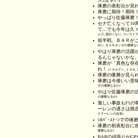
琢磨の表彰台が見
琢磨に期待！期待！
やっぱり佐藤琢磨
セナ亡くなって10
て…でも今年は久
ムズ, 面白くない, コンスト
前半戦、ＢＡＲが
白い, ＢＡＲホンダの優勝な
やはり琢磨の活躍
るんじゃないかな
琢磨が「異色な存
れ！
(ミナルディ, トヨタ,
琢磨の優勝が見ら
琢磨は今後いい意
ダの優勝なるか)
やはり佐藤琢磨の
の優勝なるか)
激しい事故もF1
ーレンの遅さは残
クラーレンの反攻)
ｼﾙﾊﾞｰｽﾄｰﾝで
琢磨の初表彰台に
優勝なるか)
BARの頑張りがG