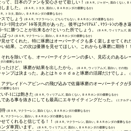
なって、日本のファンを安心させて欲しい！
(ＢＡＲ, ジャガー, 面白くない, 
動しました。
(ＢＡＲ, トヨタ, 面白い, ＢＡＲホンダの優勝なるか)
ＡＲ, トヨタ, 面白い, ＢＡＲホンダの優勝なるか)
ースでしょう
(ＢＡＲ, マクラーレン, どちらでもない, ＢＡＲホンダの優勝なるか)
ｪﾗｰﾘ同士のﾊﾞﾄﾙ等見所があった。後半はｳｨﾘｱﾑｽﾞ､ﾏｸﾗｰﾚﾝの巻き
ｪﾗｰﾘに勝つことが出来るか?といった所でしょう。
(ＢＡＲ, ウィリアムズ,
がんばっ♪
(ＢＡＲ, マクラーレン, 面白い, ＢＡＲホンダの優勝なるか)
が見せてくれた。特に琢磨はオーバーテイクも多く楽しませてくれ
もいい結果。この次は優勝を見せてほしい。これからも琢磨に期待！
。それを除いても、オーバーテイクシーンの多い、見応えのあるレ
ンダの優勝なるか)
迷ったけど、琢磨が結果を出したから。
(ＢＡＲ, ウィリアムズ, 面白い, その他)
チャンプは決まった。あとはｈｏｎｄａと琢磨の活躍だけでしょ。
 アデレイドヘアピンへの飛び込みで佐藤琢磨のオーバーテイクが
ダの優勝なるか)
いF-1には飽きた
(ＢＡＲ, ウィリアムズ, 面白くない, ＢＡＲホンダの優勝なるか)
人である事を抜きにしても最高にエキサイティングだった。
(ミナルディ
期待
(ＢＡＲ, マクラーレン, 面白くない, ＢＡＲホンダの優勝なるか)
ＡＲ, マクラーレン, 面白い, ＢＡＲホンダの優勝なるか)
かせてくれると信じてる！！
(ＢＡＲ, マクラーレン, 面白い, ＢＡＲホンダの優勝なるか
ホンダ車買います。
(ＢＡＲ, ウィリアムズ, 面白い, ＢＡＲホンダの優勝なるか)