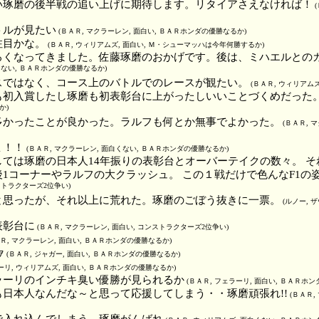
い琢磨の後半戦の追い上げに期待します。リタイアさえなければ！
(
トルが見たい
(ＢＡＲ, マクラーレン, 面白い, ＢＡＲホンダの優勝なるか)
注目かな。
(ＢＡＲ, ウィリアムズ, 面白い, Ｍ・シューマッハは今年何勝するか)
ろくなってきました。佐藤琢磨のおかげです。後は、ミハエルとの
もない, ＢＡＲホンダの優勝なるか)
スではなく、コース上のバトルでのレースが観たい。
(ＢＡＲ, ウィリアム
も初入賞したし琢磨も初表彰台に上がったしいいことづくめだった
か)
多かったことが良かった。ラルフも何とか無事でよかった。
(ＢＡＲ, 
ょ！！
(ＢＡＲ, マクラーレン, 面白くない, ＢＡＲホンダの優勝なるか)
ては琢磨の日本人14年振りの表彰台とオーバーテイクの数々。 そ
1コーナーやラルフの大クラッシュ。 この１戦だけで色んなF1の
ストラクターズ2位争い)
と思ったが、それ以上に荒れた。琢磨のごぼう抜きに一票。
(ルノー, 
表彰台に
(ＢＡＲ, マクラーレン, 面白い, コンストラクターズ2位争い)
Ｒ, マクラーレン, 面白い, ＢＡＲホンダの優勝なるか)
ｧ
(ＢＡＲ, ジャガー, 面白い, ＢＡＲホンダの優勝なるか)
ーリ, ウィリアムズ, 面白い, ＢＡＲホンダの優勝なるか)
ラーリのインチキ臭い優勝が見られるか
(ＢＡＲ, フェラーリ, 面白い, ＢＡＲホ
日本人なんだな～と思って応援してしまう・・琢磨頑張れ!!
(ＢＡＲ,
で入れ込んでしまう。琢磨がんばれ