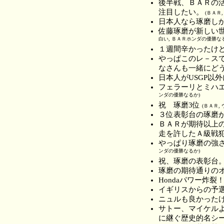
後半戦、ＢＡＲの
注目したい。
(ＢＡＲ
日本人なら琢磨し
佐藤琢磨が新しい
白い, ＢＡＲホンダの優勝な
１週間辛かったけ
やっぱこのレ－ス
なさんも一緒にど
日本人がUSGP以
フェラーリとミハ
ンダの優勝なるか)
祝 琢磨3位
(ＢＡＲ,
３位表彰台の琢磨
ＢＡＲが期待以上
走を許したＡ級戦
やっぱり琢磨の強さ
ンダの優勝なるか)
祝、琢磨の表彰台
琢磨の期待通りの
Hondaパワー炸裂
イギリスからの予
ニュルも良かった
サトー、マイケル
に継ぐ歴史的名シ