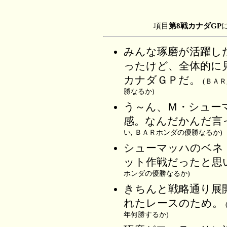
項目
第8戦カナダGP
みんな琢磨が活躍し
ったけど、全体的に
カナダＧＰだ。
(ＢＡＲ
勝なるか)
う～ん、Ｍ・シュー
感。なんだかんだ言
い, ＢＡＲホンダの優勝なるか)
シューマッハのベネ
ット作戦だったと思
ホンダの優勝なるか)
きちんと戦略通り展
れたレースのため。
年何勝するか)