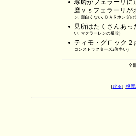
琢磨がフェラーリに
磨ｖｓフェラーリが
ン, 面白くない, ＢＡＲホンダの
見所はたくさんあっ
い, マクラーレンの反攻)
ティモ・グロック２
コンストラクターズ2位争い)
全部
[
戻る
] [
投票