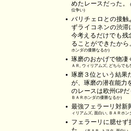
めたレースだった。
位争い)
バリチェロとの接触
ずライコネンの渋滞
今考えるだけでも残
ることができたから
ホンダの優勝なるか)
琢磨のおかげで物凄
ＡＲ, ウィリアムズ, どちらでも
琢磨３位という結果
が、琢磨の潜在能力
のレースは欧州GP
ＢＡＲホンダの優勝なるか)
最強フェラーリ対新
ィリアムズ, 面白い, ＢＡＲホ
フェラーリに臆せず
た。
(ＢＡＲ, トヨタ, 面白