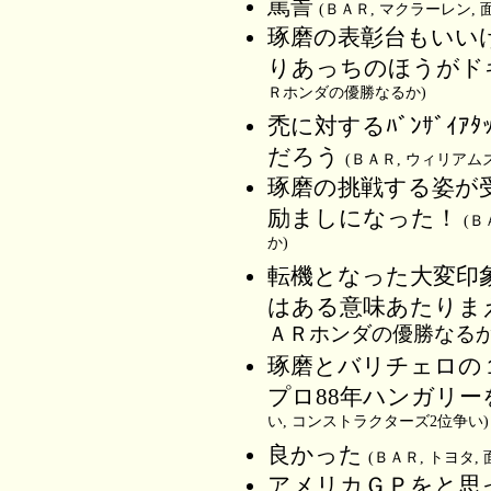
罵詈
(ＢＡＲ, マクラーレン,
琢磨の表彰台もいい
りあっちのほうがド
Ｒホンダの優勝なるか)
禿に対するﾊﾞﾝｻﾞｲ
だろう
(ＢＡＲ, ウィリアム
琢磨の挑戦する姿が
励ましになった！
(Ｂ
か)
転機となった大変印
はある意味あたりま
ＡＲホンダの優勝なるか
琢磨とバリチェロの
プロ88年ハンガリ
い, コンストラクターズ2位争い)
良かった
(ＢＡＲ, トヨタ
アメリカＧＰをと思