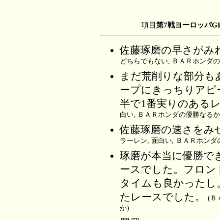
項目
第7戦ヨーロッパG
佐藤琢磨の早さがみ
どちらでもない, ＢＡＲホンダの
まだ荒削りな部分も
ープにきっちりアピ
半で1番実りのある
白い, ＢＡＲホンダの優勝なるか
佐藤琢磨の速さをみ
ラーレン, 面白い, ＢＡＲホンダ
琢磨が本当に優勝で
ースでした。フロン
タイムも良かったし
たレースでした。
(Ｂ
か)