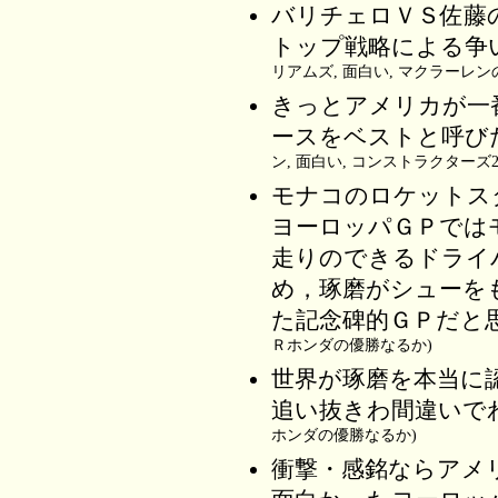
バリチェロＶＳ佐藤
トップ戦略による争
リアムズ, 面白い, マクラーレン
きっとアメリカが一
ースをベストと呼び
ン, 面白い, コンストラクターズ
モナコのロケットス
ヨーロッパＧＰでは
走りのできるドライ
め，琢磨がシューを
た記念碑的ＧＰだと
Ｒホンダの優勝なるか)
世界が琢磨を本当に
追い抜きわ間違いで
ホンダの優勝なるか)
衝撃・感銘ならアメ