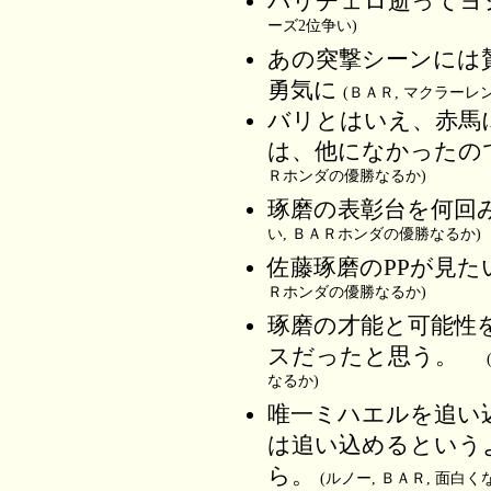
バリチェロ逝ってヨ
ーズ2位争い)
あの突撃シーンには
勇気に
(ＢＡＲ, マクラーレ
バリとはいえ、赤馬
は、他になかったの
Ｒホンダの優勝なるか)
琢磨の表彰台を何回
い, ＢＡＲホンダの優勝なるか)
佐藤琢磨のPPが見た
Ｒホンダの優勝なるか)
琢磨の才能と可能性
スだったと思う。
なるか)
唯一ミハエルを追い
は追い込めるという
ら。
(ルノー, ＢＡＲ, 面白く