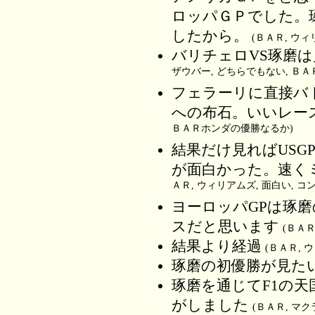
ロッパＧＰでした。
したから。
(ＢＡＲ, ウ
バリチェロVS琢磨
ザウバー, どちらでもない, Ｂ
フェラーリに直接バ
への布石。いいレー
ＢＡＲホンダの優勝なるか)
結果だけ見ればUSG
が面白かった。速く
ＡＲ, ウィリアムズ, 面白い, 
ヨーロッパGPは琢
スだと思います
(ＢＡ
結果より経過
(ＢＡＲ, 
琢磨の初優勝が見た
琢磨を通じてF1の
がしました
(ＢＡＲ, マ