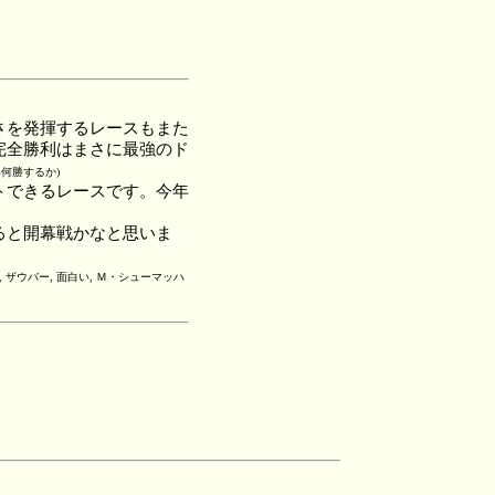
さを発揮するレースもまた
完全勝利はまさに最強のド
年何勝するか)
トできるレースです。今年
ると開幕戦かなと思いま
, ザウバー, 面白い, Ｍ・シューマッハ