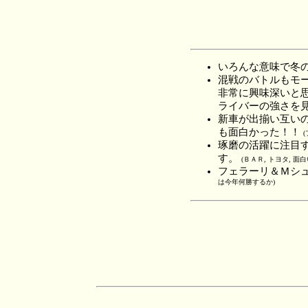
いろんな意味で冬
混戦のバトルもモ
非常に興味深いと
ライバーの強さを
新車が出揃い互い
も面白かった！！
琢磨の活躍に注目
す。
(ＢＡＲ, トヨタ, 
フェラーリ＆Ｍシ
は今年何勝するか)