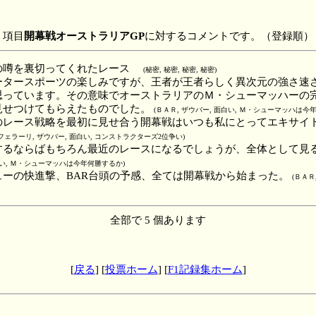
項目
開幕戦オーストラリアGP
に対するコメントです。（登録順）
の噂を裏切ってくれたレース
(秘密, 秘密, 秘密, 秘密)
ータースポーツの楽しみですが、王者が王者らしく異次元の強さ速
思っています。その意味でオーストラリアのＭ・シューマッハーの
見せつけてもらえたものでした。
(ＢＡＲ, ザウバー, 面白い, Ｍ・シューマッハは今
のレース戦略を最初に見せ合う開幕戦はいつも私にとってエキサイ
(フェラーリ, ザウバー, 面白い, コンストラクターズ2位争い)
するならばもちろん最近のレースになるでしょうが、全体として見
面白い, Ｍ・シューマッハは今年何勝するか)
ューの快進撃、BAR台頭の予感、全ては開幕戦から始まった。
(ＢＡＲ
全部で 5 個あります
[
戻る
] [
投票ホーム
] [
F1記録集ホーム
]