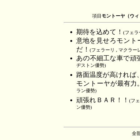
項目
モントーヤ（ウィ
期待を込めて！
(フェラ
意地を見せろモント
だ！
(フェラーリ , マクラーレ
あの不細工な車で頑
ヂストン優勢)
路面温度が高ければ、
モントーヤが最有力
ラン優勢)
頑張れＢＡＲ！！
(フェ
ン優勢)
全部