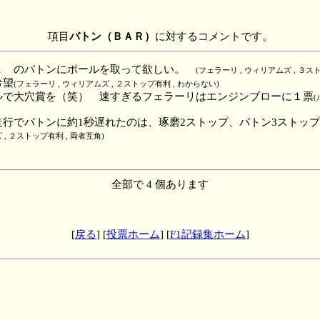
項目
バトン（ＢＡＲ）
に対するコメントです。
Ａ のバトンにポールを取って欲しい。
(フェラーリ , ウィリアムズ , ３ス
希望
(フェラーリ , ウィリアムズ , ２ストップ有利 , わからない)
ルで大穴賞を（笑） 速すぎるフェラーリはエンジンブローに１票
(
走行でバトンに約1秒遅れたのは、琢磨2ストップ、バトン3ストッ
 , ２ストップ有利 , 両者互角)
全部で 4 個あります
[
戻る
] [
投票ホーム
] [
F1記録集ホーム
]