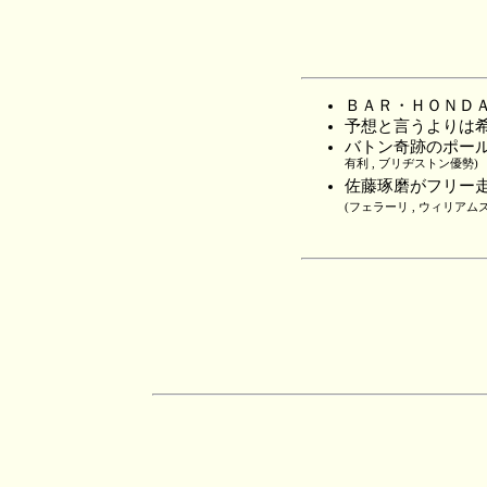
ＢＡＲ・ＨＯＮＤ
予想と言うよりは
バトン奇跡のポー
有利 , ブリヂストン優勢)
佐藤琢磨がフリー
(フェラーリ , ウィリアムズ