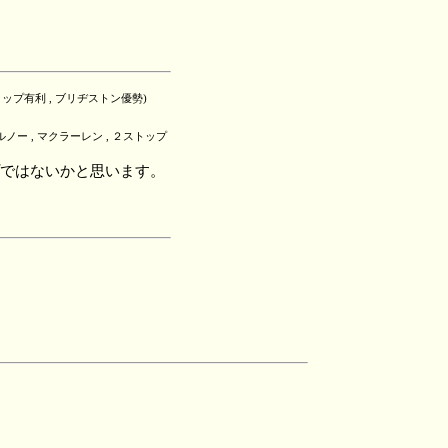
トップ有利 , ブリヂストン優勢)
ルノー , マクラーレン , ２ストップ
プではないかと思います。