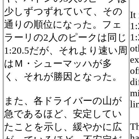
少しずつずれていて、その
It
通りの順位になった。フェ
1:
1:
ラーリの2人のピークは同じ
ot
1:20.5だが、それより速い周
ex
はＭ・シューマッハが多
of
く、それが勝因となった。
di
mi
また、各ドライバーの山が
li
急であるほど、安定してい
Th
たことを示し、緩やかに広
ha