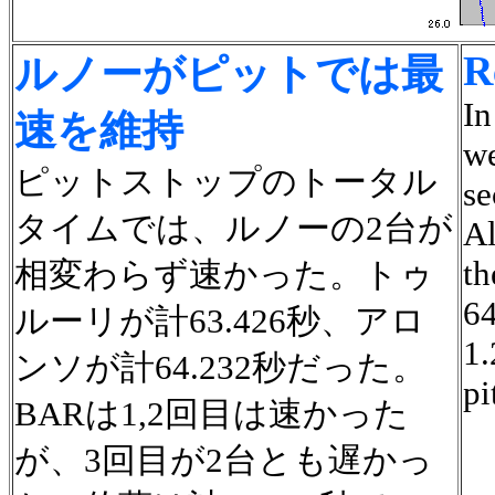
R
ルノーがピットでは最
In
速を維持
we
ピットストップのトータル
se
タイムでは、ルノーの2台が
Al
th
相変わらず速かった。トゥ
64
ルーリが計63.426秒、アロ
1.
ンソが計64.232秒だった。
pi
BARは1,2回目は速かった
が、3回目が2台とも遅かっ