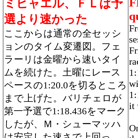
F
ミヒャエル、ＦＬは予
q
選より速かった
Fr
ここからは通常の全セッシ
se
ョンのタイム変遷図。フェ
Fr
ラーリは金曜から速いタイ
ra
ムを続けた。土曜にレース
1:
wi
ペースの1:20.0を切るところ
1:
まで上げた。バリチェロが
it
第一予選で1:18.436をマーク
したが、Ｍ・シューマッハ
On
は安定した速さで上回っ