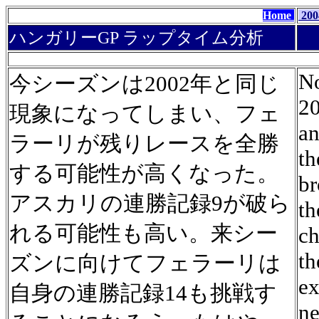
Home
200
ハンガリーGP ラップタイム分析
No
今シーズンは2002年と同じ
20
現象になってしまい、フェ
an
ラーリが残りレースを全勝
th
する可能性が高くなった。
br
アスカリの連勝記録9が破ら
th
れる可能性も高い。来シー
ch
th
ズンに向けてフェラーリは
ex
自身の連勝記録14も挑戦す
ne