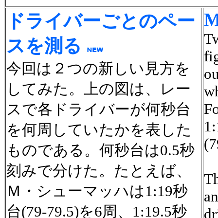
M
ドライバーごとのペー
Tw
スを測る
fi
今回は２つの新しい見方を
ou
してみた。上の図は、レー
wh
Fo
スで各ドライバーが何秒台
1:
を何周していたかを表した
(7
ものである。何秒台は0.5秒
刻みで分けた。たとえば、
Th
Ｍ・シューマッハは1:19秒
an
台(79-79.5)を6周、1:19.5秒
dr