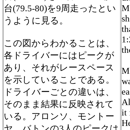
Mo
台(79.5-80)を9周走ったとい
sh
うように見る。
th
1:
この図からわかることは、
th
各ドライバーにはピークが
あり、それがレースペース
Mo
を示していることである。
wa
ea
ドライバーごとの違いは、
Al
そのまま結果に反映されて
it
いる。アロンソ、モントー
He
ヤ、バトンの3人のピークは