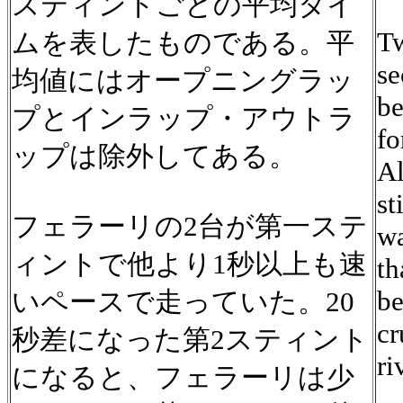
スティントごとの平均タイ
Tw
ムを表したものである。平
se
均値にはオープニングラッ
be
プとインラップ・アウトラ
fo
ップは除外してある。
Al
st
フェラーリの2台が第一ステ
wa
ィントで他より1秒以上も速
th
be
いペースで走っていた。20
cr
秒差になった第2スティント
ri
になると、フェラーリは少