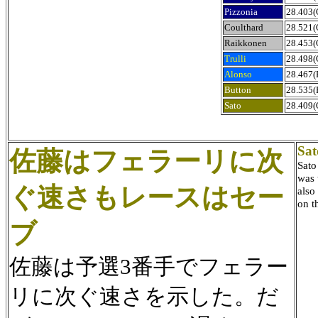
Pizzonia
28.403(
Coulthard
28.521(
Raikkonen
28.453(
Trulli
28.498(
Alonso
28.467(
Button
28.535(
Sato
28.409(
Sat
佐藤はフェラーリに次
Sato
was 
ぐ速さもレースはセー
also
on t
ブ
佐藤は予選3番手でフェラー
リに次ぐ速さを示した。だ