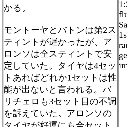
1:
かる。
fl
Sa
モントーヤとバトンは第2ス
1s
ティントが遅かったが、ア
ra
ロンソは全スティントで安
ge
im
定していた。タイヤは4セッ
トあればどれか1セットは性
能が出ないと言われる。バ
リチェロも3セット目の不調
を訴えていた。アロンソの
タイヤが好運にも全セット