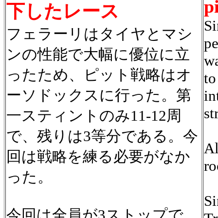
p
下したレース
Si
フェラーリはタイヤとマシ
pe
ンの性能で大幅に優位に立
wa
ったため、ピット戦略はオ
to
ーソドックスに行った。第
in
st
一スティントのみ11-12周
で、残りは3等分である。今
Al
回は戦略を練る必要がなか
ro
った。
Si
今回は全員が3ストップで、