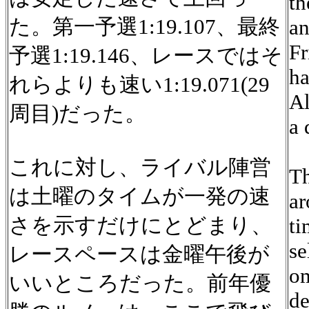
th
た。第一予選1:19.107、最終
an
Fr
予選1:19.146、レースではそ
ha
れらよりも速い1:19.071(29
Al
周目)だった。
a 
これに対し、ライバル陣営
Th
は土曜のタイムが一発の速
ar
さを示すだけにとどまり、
ti
se
レースペースは金曜午後が
om
いいところだった。前年優
de