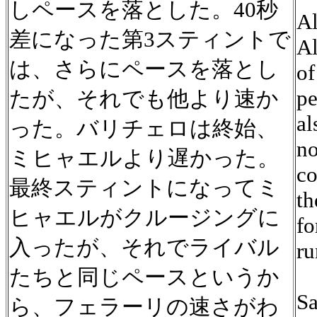
しペースを落とした。40秒
Al
差になった第3スティントで
Al
は、さらにペースを落とし
of
pe
たが、それでも他より速か
al
った。バリチェロは終始、
no
ミヒャエルより遅かった。
co
最終スティントになってミ
th
ヒャエルがクルージングに
fo
入ったが、それでライバル
ru
たちと同じペースというか
Sa
ら、フェラーリの速さがわ