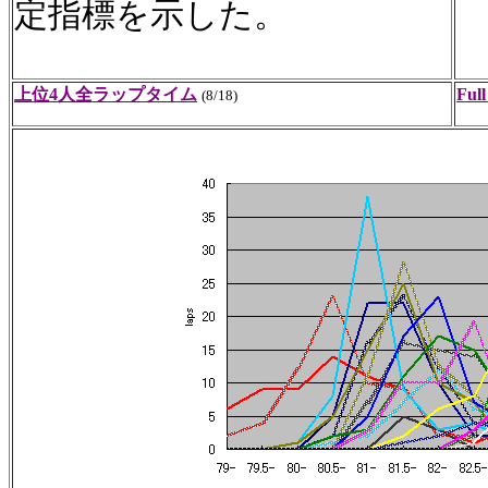
定指標を示した。
上位4人全ラップタイム
Full
(8/18)