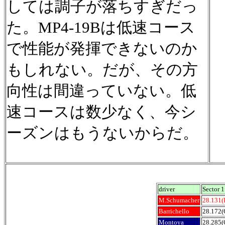
しては調子が落ちすぎだっ
た。MP4-19Bは低速コース
で性能が発揮できないのか
もしれない。だが、その方
向性は間違っていない。低
速コースは数少なく、今シ
ーズンはもうないからだ。
driver
Sector 1
M.Schumacher
28.131(
Barrichello
28.172(
Montoya
28.285(