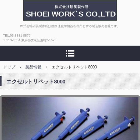
株式会社硝英製作所
株式会社硝英製作所は医療理化学機器を専門とする製造販売会社です。
TEL.03-3831-8876
〒113-0034 東京都文京区湯島2-15-3
トップ
›
製品情報
›
エクセルトリペット8000
エクセルトリペット8000