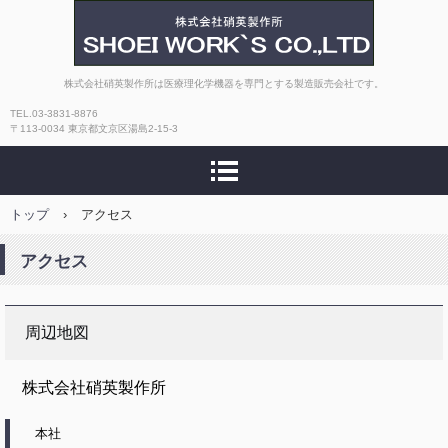
株式会社硝英製作所
株式会社硝英製作所は医療理化学機器を専門とする製造販売会社です。
TEL.03-3831-8876
〒113-0034 東京都文京区湯島2-15-3
トップ
›
アクセス
アクセス
周辺地図
株式会社硝英製作所
本社