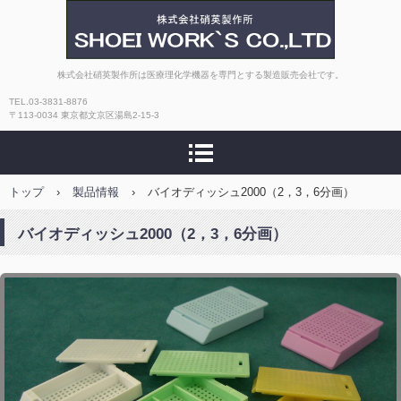
株式会社硝英製作所
株式会社硝英製作所は医療理化学機器を専門とする製造販売会社です。
TEL.03-3831-8876
〒113-0034 東京都文京区湯島2-15-3
トップ
›
製品情報
›
バイオディッシュ2000（2，3，6分画）
バイオディッシュ2000（2，3，6分画）