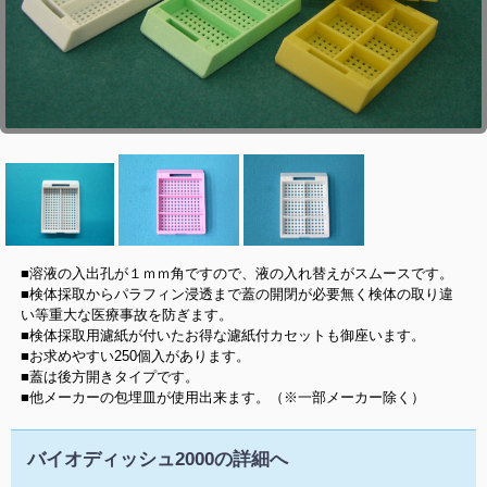
■溶液の入出孔が１ｍｍ角ですので、液の入れ替えがスムースです。
■検体採取からパラフィン浸透まで蓋の開閉が必要無く検体の取り違
い等重大な医療事故を防ぎます。
■検体採取用濾紙が付いたお得な濾紙付カセットも御座います。
■お求めやすい250個入があります。
■蓋は後方開きタイプです。
■他メーカーの包埋皿が使用出来ます。（※一部メーカー除く）
バイオディッシュ2000の詳細へ