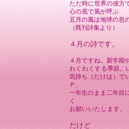
ただ時に世界の彼方
心の底で風が呼ぶ
五月の風は地球の息
（既刊詩集より）
４月の詩です。
４月ですね。新学期
わくわくする季節。
気持ち（だけは）で
Ｐ、
一年生のまま二年目
く
お願いいたします。
だけど