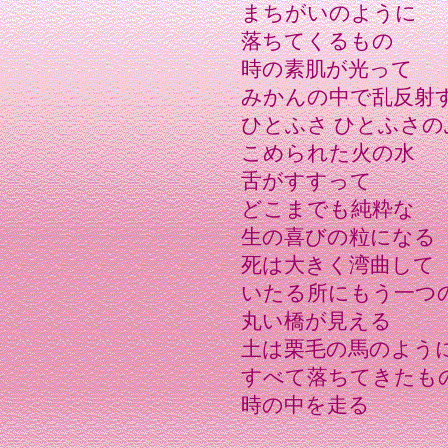
まちがいのように
落ちてくるもの
時の素肌が光って
みかんの中で乱反射
ひとふさ ひとふさ
こめられた火の水
舌がすすって
どこまでも純粋な
生の喜びの粒になる
死は大きく湾曲して
いたる所にもう一つ
丸い橋が見える
土は栗毛の馬のよう
すべて落ちてきたも
時の中を走る