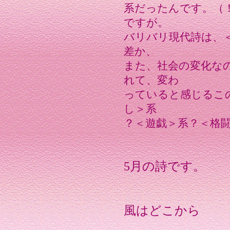
系だったんです。（
ですが。
バリバリ現代詩は、
差か、
また、社会の変化な
れて、変わ
っていると感じるこ
し＞系
？＜遊戯＞系？＜格
5月の詩です。
風はどこから