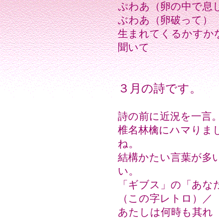
ぷわあ（卵の中で息
ぶわあ（卵破って）
生まれてくるかすか
聞いて
３月の詩です。
詩の前に近況を一言
椎名林檎にハマりま
ね。
結構かたい言葉が多
い。
「ギブス」の「あな
（この字レトロ）／
あたしは何時も其れ