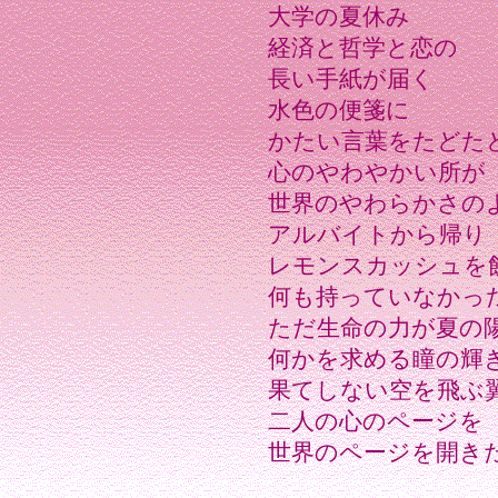
大学の夏休み
経済と哲学と恋の
長い手紙が届く
水色の便箋に
かたい言葉をたどた
心のやわやかい所が
世界のやわらかさの
アルバイトから帰り
レモンスカッシュを
何も持っていなかっ
ただ生命の力が夏の
何かを求める瞳の輝
果てしない空を飛ぶ
二人の心のページを
世界のページを開き