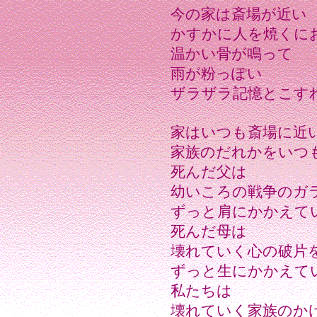
今の家は斎場が近い
かすかに人を焼くに
温かい骨が鳴って
雨が粉っぽい
ザラザラ記憶とこす
家はいつも斎場に近
家族のだれかをいつ
死んだ父は
幼いころの戦争のガ
ずっと肩にかかえて
死んだ母は
壊れていく心の破片
ずっと生にかかえて
私たちは
壊れていく家族のか