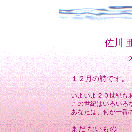
佐川 
１２月の詩です。
いよいよ２０世紀も
この世紀はいろいろ
あなたは、何が一番
まだ ないもの