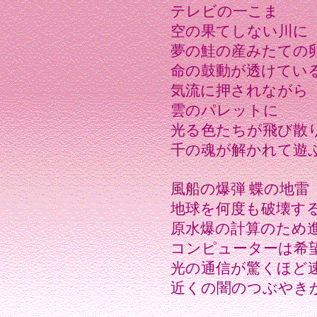
テレビの一こま
空の果てしない川に
夢の鮭の産みたての
命の鼓動が透けてい
気流に押されながら
雲のパレットに
光る色たちが飛び散
千の魂が解かれて遊
風船の爆弾 蝶の地雷
地球を何度も破壊す
原水爆の計算のため
コンピューターは希
光の通信が驚くほど
近くの闇のつぶやき