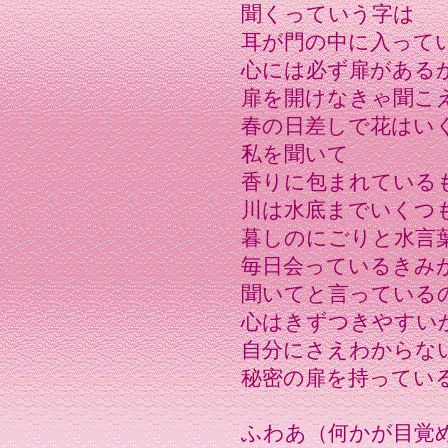
聞くっていう字は
耳が門の中に入って
心には必ず扉がある
扉を開けなきゃ聞こ
春の日差しで花はい
私を聞いて
香りに包まれている
川は水底までいくつ
暮しのにごりと水言
毎日会っているきみ
聞いてと言っている
心はきずつきやすい
自分にさえわからな
秘密の扉を持ってい
ふわあ（何かが目覚