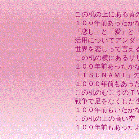
この机の上にある黄
１００年前あったか
「恋し」と「愛」と
活用についてアンダ
世界を恋しって言え
この机の横にあるサ
１００年前あったか
「ＴＳＵＮＡＭＩ」
１０００年前もあっ
この机のむこうのＴ
戦争で足をなくした
１００年前もいたか
この机の上の高い空
１００年前もあった