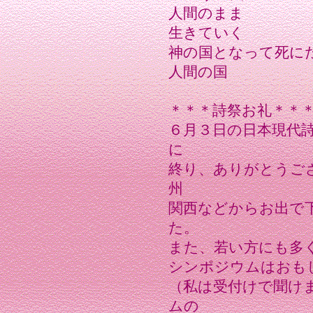
人間のまま
生きていく
神の国となって死に
人間の国
＊＊＊詩祭お礼＊＊
６月３日の日本現代
に
終り、ありがとうご
州
関西などからお出で
た。
また、若い方にも多
シンポジウムはおも
（私は受付けで聞け
ムの