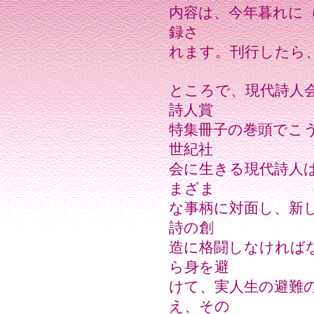
内容は、今年暮れに
録さ
れます。刊行したら
ところで、現代詩人
詩人賞
特集冊子の巻頭でこ
世紀社
会に生きる現代詩人
まざま
な事柄に対面し、新
詩の創
造に格闘しなければ
ら身を避
けて、実人生の避難
え、その