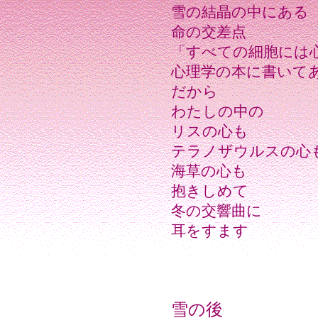
雪の結晶の中にある
命の交差点
「すべての細胞には
心理学の本に書いて
だから
わたしの中の
リスの心も
テラノザウルスの心
海草の心も
抱きしめて
冬の交響曲に
耳をすます
雪の後