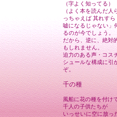
（字よく知ってる）
（よく本を読んだ人
っちゃえば 其れすら
嘘になるじゃない」
るのが今でしょう。
だから、逆に、絶対
もしれません。
迫力のある声・コス
シュールな構成に引
ぞ。
千の種
風船に花の種を付け
千人の子供たちが
いっせいに空に放っ