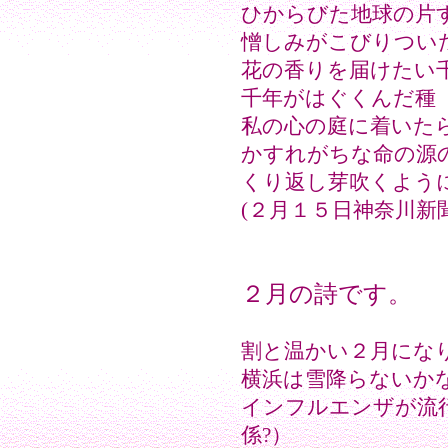
ひからびた地球の片
憎しみがこびりつい
花の香りを届けたい
千年がはぐくんだ種
私の心の庭に着いた
かすれがちな命の源
くり返し芽吹くよう
(２月１５日神奈川新
２月の詩です。
割と温かい２月にな
横浜は雪降らないか
インフルエンザが流
係?）