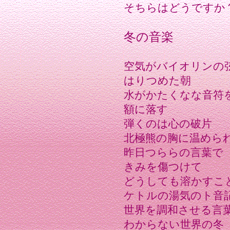
そちらはどうですか
冬の音楽
空気がバイオリンの
はりつめた朝
水がかたくなな音符
額に落す
弾くのは心の破片
北極熊の胸に温めら
昨日つららの言葉で
きみを傷つけて
どうしても溶かすこ
ケトルの湯気のト音
世界を調和させる言
わからない世界の冬