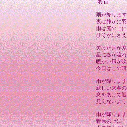
雨音
雨が降ります
夜は静かに羽
雨は庭の上に
ひそかにさえ
欠けた月が糸
星に春が流れ
暖かい風が吹
今日はこの暗
雨が降ります
親しい来客の
窓をあけて迎
見えないよう
雨が降ります
野原の上に 