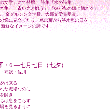
世界の文学」にて登壇。 詩集『氷の詩集』
ネ集』『青い光と戦う』 『彼が私の顔に触れる』
。 金ダルジン文学賞、大邱文学賞受賞。
の鏡に見立てたり、蔦の葉から淡水魚の口を
と新鮮なイメージの詩です。
雁・6 ―七月七日（七夕）
・補訳・佐川
夕は来る
れた戦場なのに
を開き
ちは息をこらす
場を見るように