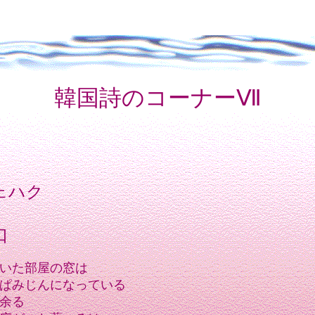
韓国詩のコーナーⅦ
ェハク
口
いた部屋の窓は
ぱみじんになっている
余る