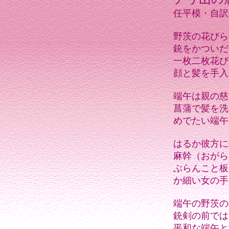
任平模・自訳
野茨の花びら
銃をかついだ
一枚二枚花び
顔と髪を手入
端午は親の慈
菖蒲で髪を洗
めでたい端午
はるか彼方に
麻幹（おがら
ぶらんこと板
か細い女の手
端午の野茨の
銃剣の前では
平和な端午と