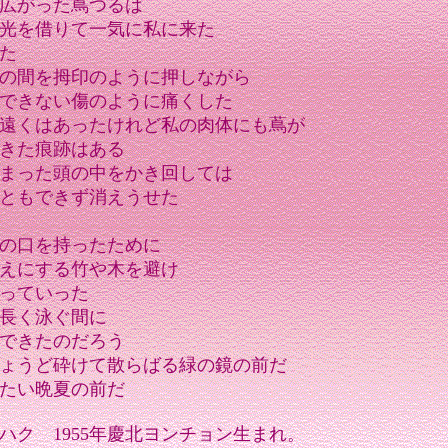
広がった蔦つるは
光を借りて一気に私に来た
た
の間を拇印のように押しながら
できない傷のように痛くした
遠くはあったけれど私の肉体にも蔦が
きた痕跡はある
まった頭の中をかき回しては
ともできず消えうせた
の口を持ったために
えにする竹や木を避け
っていった
長く泳ぐ間に
できたのだろう
ょうど砕けて散らばる緑の鏡の前だ
たい晩夏の前だ
ハク 1955年慶北ヨンチョン生まれ。