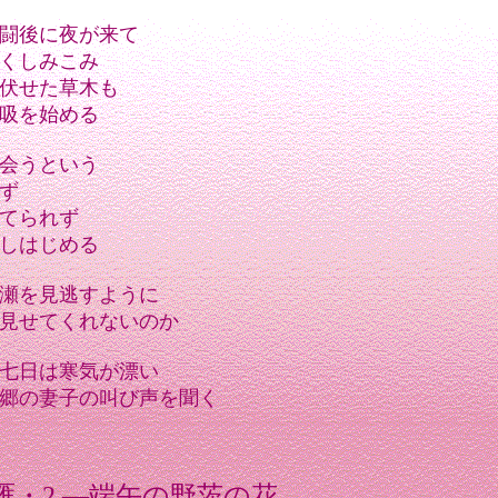
闘後に夜が来て
くしみこみ
伏せた草木も
吸を始める
会うという
ず
てられず
しはじめる
瀬を見逃すように
見せてくれないのか
七日は寒気が漂い
郷の妻子の叫び声を聞く
雁・2 ―端午の野茨の花