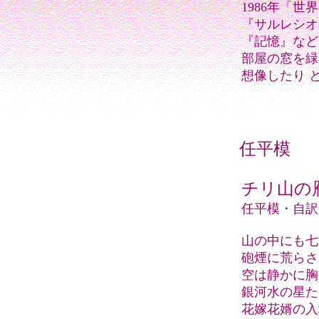
1986年「
『サルレシオ
『記憶』など
部屋の窓を緑
想像したり 
任平模
チリ山の
任平模・自訳
山の中にも七
砲煙に荒らさ
空は静かに胸
銀河水の星た
花嫁花婿の入