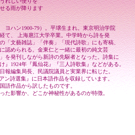
うれしい便りを
せる雨が降ります
 ヨハン1900-79）。平壌生まれ。東京明治学院
経て、 上海扈江大学卒業。中学時から詩を発
の「文藝雑誌」「伴奏」「現代詩歌」にも寄稿、
に認められる。金東仁と一緒に最初の純文芸
」を発刊しながら新詩の先駆者となった。詩集に
け』1924年『鳳仙花』『三人詩歌集』などがある。
日報編集局長、民議院議員と実業界に転じた。
アン詩選集』に日本語作品を収録しています。
国語作品から訳したものです。
った影響か、どこか神秘性があるのが特徴。