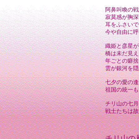
阿鼻叫喚の戦
寂莫感が胸深
耳をふさいで
今や自由に呼
織姫と彦星が
橋は未だ見え
年ごとの癖捨
雲が銀河を隠
七夕の愛の逢
祖国の統一も
チリ山の七月
戦士たちは故
チリ山の