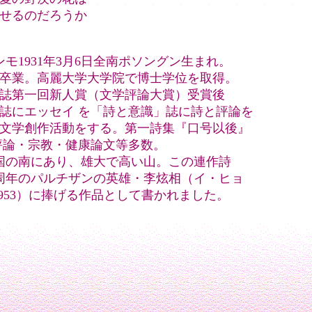
せるのだろうか
ンモ1931年3月6日全南ポソングン生まれ。
卒業。高麗大学大学院で博士学位を取得。
誌第一回新人賞（文学評論大賞）受賞後
誌にエッセイ を「詩と意識」誌に詩と評論を
文学創作活動をする。第一詩集『口号以後』
評論・宗教・健康論文等多数。
国の南にあり、雄大で高い山。この連作詩
0周年のパルチザンの英雄・李炫相（イ・ヒョ
-1953）に捧げる作品として書かれました。