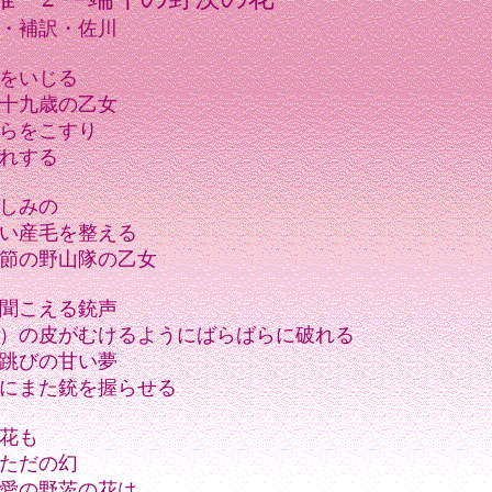
・補訳・佐川
をいじる
十九歳の乙女
らをこすり
れする
しみの
い産毛を整える
節の野山隊の乙女
聞こえる銃声
）の皮がむけるようにばらばらに破れる
跳びの甘い夢
にまた銃を握らせる
花も
ただの幻
愛の野茨の花は