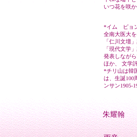
いつ花を咲か
*イム ピョ
全南大医大を
「仁川文壇」
「現代文学」
発表しながら
ほか、 文学
*チリ山は韓
は、生誕10
ンサン1905
朱耀翰