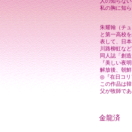
人の知らない
私の胸に知ら
朱耀翰（チュ
と第一高校を
表して、日本
川路柳虹など
同人誌「創造
『美しい夜明
解放後、朝鮮
◎『在日コリ
この作品は韓
父が牧師であ
金龍済