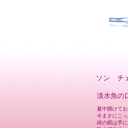
ソン チ
淡水魚の
夏中開けてお
今まさにこっ
緑の鏡は手に