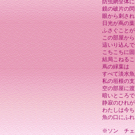
防虫網全体に
鏡の破片の閃
眼から刺され
日光が蔦の葉
ふさぐことが
この部屋から
這いり込んで
こちこちに固
結局こねるこ
蔦の緑葉は
すべて淡水魚
私の垣根の支
空の部屋に渡
暗いところで
静寂のひれが
わたしは今ち
魚の口にふれ
※ソン チェ