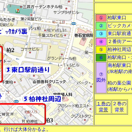
柏駅東口
①
ビックカメ
②
東口駅前通
③
２番街アー
④
柏神社周辺
⑤
柏駅南口・
⑥
南柏駅東口
(JR柏駅の
⑦
図外
柏の葉公園
(柏駅からバ
１巻の
２巻の
背景
背景
、行けば大体分かるよ。