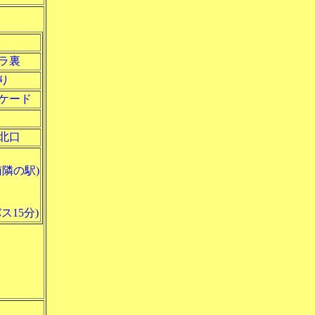
ラ裏
り
ケード
北口
南隣の駅)
ス15分)