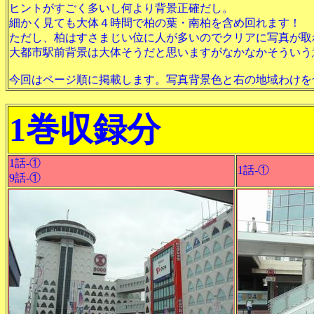
ヒントがすごく多いし何より背景正確だし。
細かく見ても大体４時間で柏の葉・南柏を含め回れます！
ただし、柏はすさまじい位に人が多いのでクリアに写真が取
大都市駅前背景は大体そうだと思いますがなかなかそういう
今回はページ順に掲載します。写真背景色と右の地域わけを
1巻収録分
1話-①
1話-①
9話-①