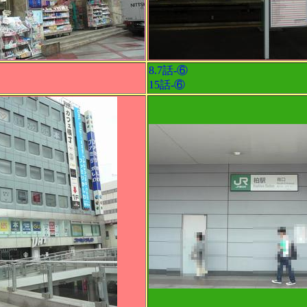
8.7話-⑥
15話-⑥