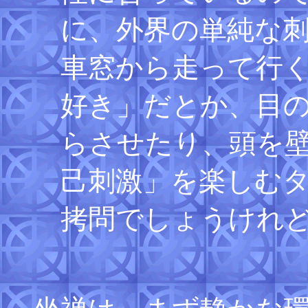
に、外界の単純な
車窓から走って行
好き」だとか、目
らさせたり、頭を
己刺激」を楽しむ
拷問でしょうけれ