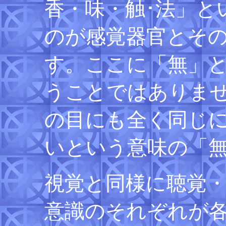
香・味・触･法」と
のが感覚器官とそ
す。ここに「無」
うことではありま
の目にも全く同じ
いという意味の「
視覚と同様に聴覚
意識のそれぞれが