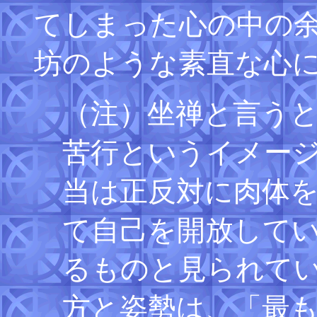
てしまった心の中の
坊のような素直な心
（注）坐禅と言う
苦行というイメー
当は正反対に肉体
て自己を開放して
るものと見られて
方と姿勢は、「最も