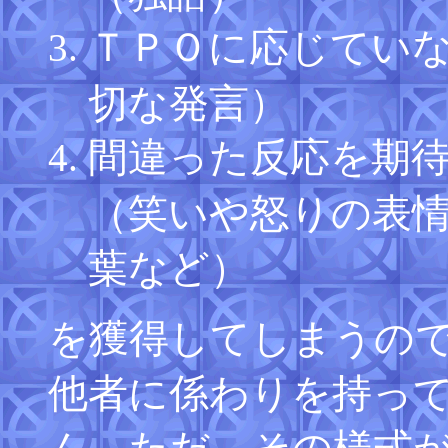
ＴＰＯに応じてい
切な発言）
間違った反応を期
（笑いや怒りの表
葉など）
を獲得してしまうの
他者に係わりを持っ