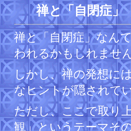
禅と「自閉症」
禅と「自閉症」なん
われるかもしれませ
しかし、禅の発想に
なヒントが隠されて
ただし、ここで取り
観」というテーマそ