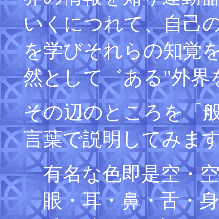
いくにつれて、自己
を学びそれらの知覚
然として゛ある"外界
その辺のところを『
言葉で説明してみま
有名な色即是空・
眼・耳・鼻・舌・身