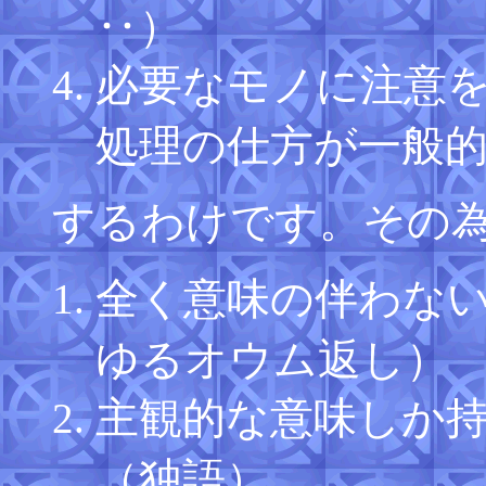
‥）
必要なモノに注意
処理の仕方が一般
するわけです。その
全く意味の伴わな
ゆるオウム返し）
主観的な意味しか
（独語）