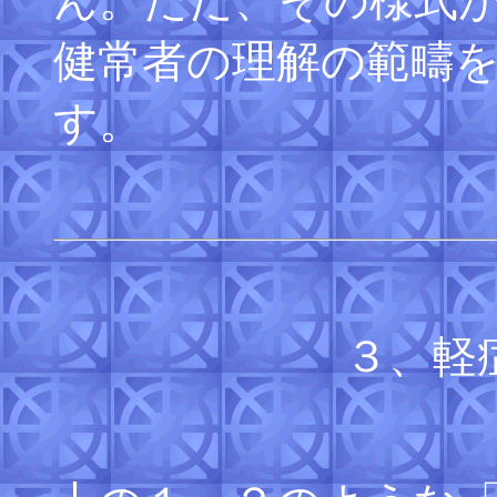
ん。ただ、その様式
健常者の理解の範疇
す。
３、軽