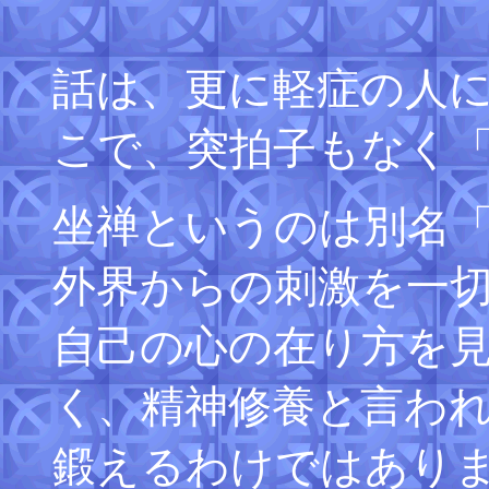
話は、更に軽症の人
こで、突拍子もなく
坐禅というのは別名
外界からの刺激を一
自己の心の在り方を
く、精神修養と言わ
鍛えるわけではあり