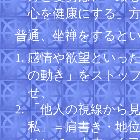
心を健康にする」
普通、坐禅をすると
感情や欲望といっ
の動き」をストッ
せ、
「他人の視線から
私」＝肩書き・地