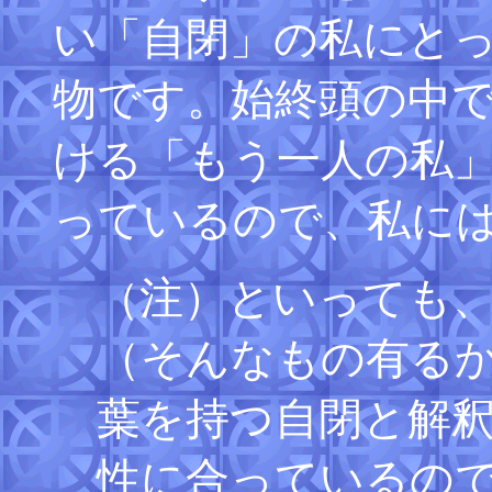
い「自閉」の私にと
物です。始終頭の中
ける「もう一人の私
っているので、私に
注）といっても
（
（そんなもの有る
葉を持つ自閉と解
性に合っているの