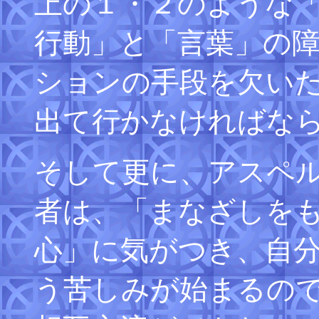
上の１・２のような
行動」と「言葉」の
ションの手段を欠い
出て行かなければな
そして更に、アスペ
者は、「まなざしを
心」に気がつき、自
う苦しみが始まるの