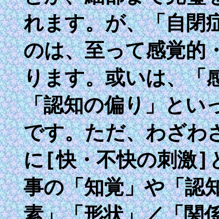
れます。が、「自閉
のは、至って感覚的
ります。或いは、「
「認知の偏り」とい
です。ただ、わざわ
に[快・不快の刺激]
事の「知覚」や「認
素」「形状」／「関