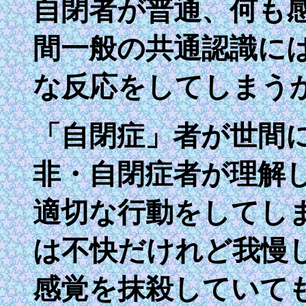
自閉者が普通、何も
間一般の共通認識に
な反応をしてしまう
「自閉症」者が世間
非・自閉症者が理解
適切な行動をしてし
は不快だけれど我慢
感覚を抹殺していて