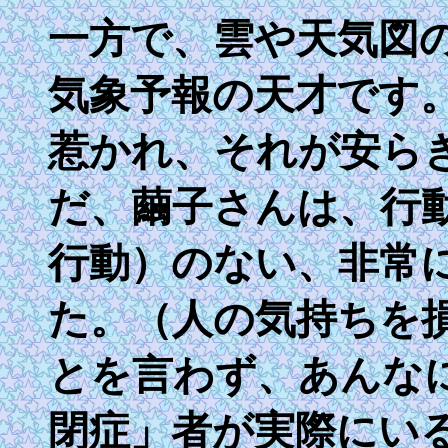
一方で、雲や天気図
気象予報の天才です
惹かれ、それが安ら
だ、繭子さんは、行
行動）のない、非常
た。（人の気持ちを
とを言わず、あんな
閉症」者が実際にい