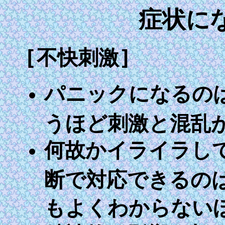
症状に
[不快刺激]
パニックになるの
うほど刺激と混乱
何故かイライラし
断で対応できるの
もよくわからない