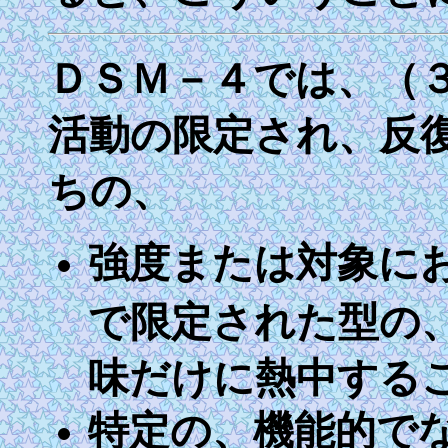
ＤＳＭ－４では、（
活動の限定され、反
ちの、
強度または対象に
で限定された型の
味だけに熱中する
特定の、機能的で