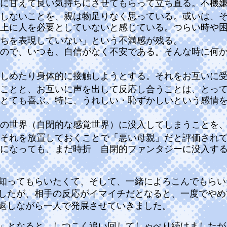
に甘えて良い気持ちにさせてもらって立ち直る。不機
しないことを、親は物足りなく思っている。或いは、
上に人を必要としていないと感じている。つらい時や
ちを表現していない」という不満感が残る。
ので、いつも、自信がなく不安である。そんな時に何
しめたり身体的に接触しようとする。それをお互いに
ことと、お互いに声を出して反応し合うことは、とっ
とても喜ぶ。特に、うれしい・恥ずかしいという感情
の世界（自閉的な感覚世界）に没入してしまうことを
それを放置しておくことで「悪い母親」だと評価され
になっても、まだ時折 自閉的ファンタジーに没入す
知ってもらいたくて、そして、一緒によろこんでもらい
したが、相手の反応がイマイチだとなると、一度でやめ
返しながら一人で発展させていきました。
」となると、しつこく追い回してしゃべり続けましたが