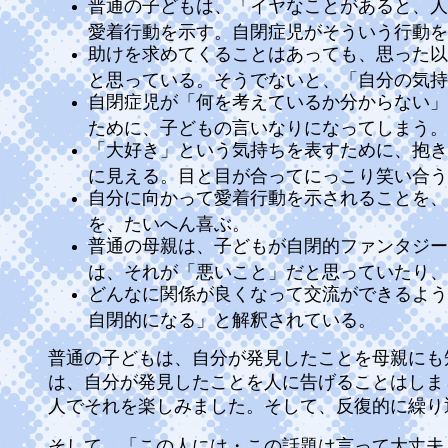
普通の子どもは、「イヤなことがあると、人
愛着行動を示す。自閉症児がそういう行動を
助けを求めてくることはあっても、思った以
と思っている。そうでないと、「自分の気持
自閉症児が「何を考えているか分からない」
ために、子どもの言いなりになってしまう。
「大好き」という気持ちを表すために、抱き
に見える。目と目が合ってにっこり笑い合う
自分に向かって愛着行動を示されることを、
を、たいへん喜ぶ。
普通の母親は、子どもが自閉的ファンタジー
は、それが「悪いこと」だと思っていたり、
どんなに関係が良くなって交流ができるよう
自閉的になる」と解釈されている。
普通の子どもは、自分が発見したことを母親にも
は、自分が発見したことを人に告げることはしま
人でそれを楽しみました。そして、反復的に繰り
そして、「この人には・この話題は言って大丈夫