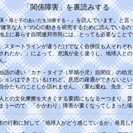
「関係障害」を裏読みする
床
』
を読んでいます。と言
－母と子のあいだを治療する－
"健常な人々"の心の動きを研究するために読んでいる
地上に暮らす自閉連邦市民には、とっても必要なことで
、スタートラインが違うだけでなく合併症も人それぞれ
されたか。」によって、意識が全く違うし、地球人との
ん。
始語の遅い「カナ－タイプ（早期小児）自閉症」の幼児
ションはできているけれど、意思の疎通ができないとい
自分たちのことしか語れません。（重ね重ね、先生、ゴ
人との文化摩擦を大きくする要因にもなるーつまり、普
まうーので、「かかわり」障害が重くなってしまった場
者の行動に対して「地球人がどう感じているか」発見し