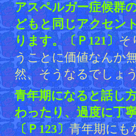
アスペルガー症候群
どもと同じアクセン
ります。〔Ｐ121〕
そ
うことに価値なんか
然、そうなるでしょ
青年期になると話し
わったり、過度に丁
〔Ｐ123〕
青年期にも