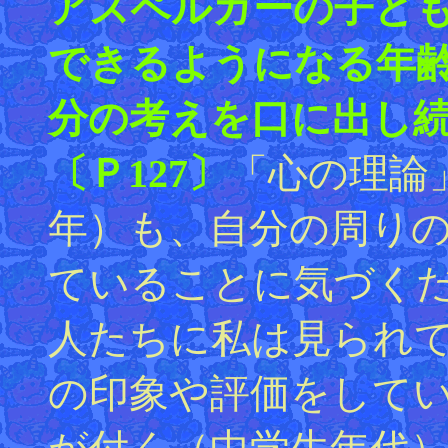
アスペルガーの子ど
できるようになる年
分の考えを口に出し
〔Ｐ127〕
「心の理論
年）も、自分の周り
ていることに気づく
人たちに私は見られ
の印象や評価をして