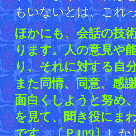
もいないとは、これ
ほかにも、会話の技
ります。人の意見や
り、それに対する自
また同情、同意、感
面白くしようと努め
を見て、聞き役にま
です。〔Ｐ109〕
しか