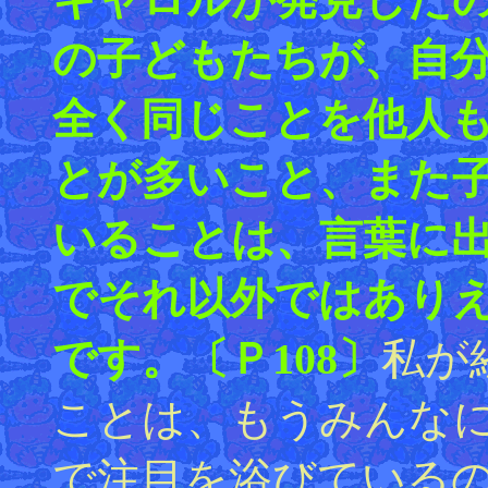
の子どもたちが、自
全く同じことを他人
とが多いこと、また
いることは、言葉に
でそれ以外ではあり
です。〔Ｐ108〕
私が
ことは、もうみんな
で注目を浴びている