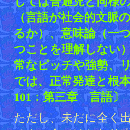
しては普通児と同様
（言語が社会的文脈
るか）、意味論（一
つことを理解しない
常なピッチや強勢、
では、正常発達と根
101：第三章 言語〕
ただし、未だに全く