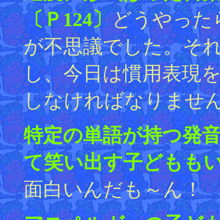
〔Ｐ124〕
どうやった
が不思議でした。そ
し、今日は慣用表現
しなければなりませ
特定の単語が持つ発
て笑い出す子どももい
面白いんだも～ん！