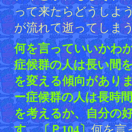
って来たらどうしよ
が流れて逝ってしま
何を言っていいかわ
症候群の人は長い間
を変える傾向があり
ー症候群の人は長時
を考えるか、自分の
す。〔Ｐ104〕
何を言