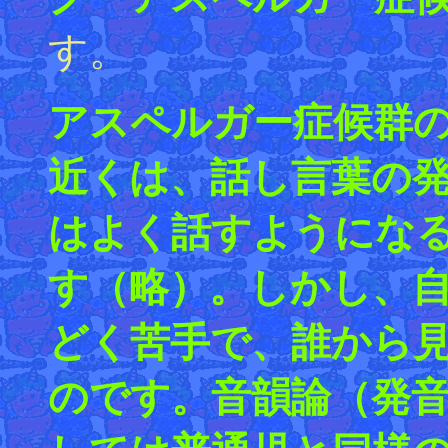
す。
アスペルガー症候群
近くは、話し言葉の
はよく話すようにな
す（略）。しかし、
どく苦手で、誰から
のです。音韻論（発