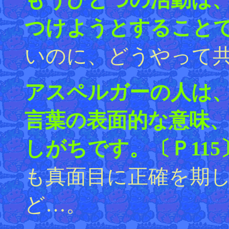
つけようとすることで
いのに、どうやって共
アスペルガーの人は
言葉の表面的な意味
しがちです。〔Ｐ115
も真面目に正確を期
ど…。