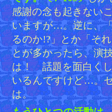
感謝の念も起きない
いますが…。逆に、
るのか!?」とか「それ
とが多かったら、演
は！ 話題を面白く
いるんですけど…。セ
は。
もうひとつの活動は