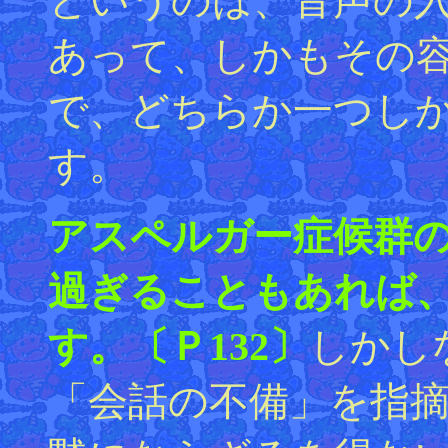
というのは、音声の
あって、しかもその
で、どちらか一つし
す。
アスペルガー症候群
過ぎることもあれば
す。〔Ｐ132〕
しかし
「会話の不備」を指