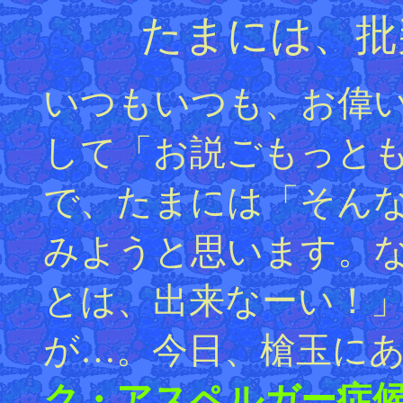
たまには、批
いつもいつも、お偉
して「お説ごもっと
で、たまには「そん
みようと思います。
とは、出来なーい！
が…。今日、槍玉に
ク・アスペルガー症