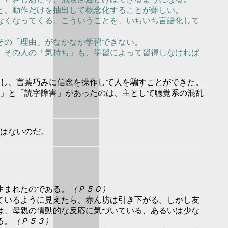
と、動作だけを抽出して概念化することが難しい。
なくなってくる。こういうことを、いちいち言語化して
その「理由」がなかなか学習できない。
、その人の「気持ち」も、学習によって習得しなければ
し、言葉巧みに信念を操作して人を騙すことができた。
」と「読字障害」があったのは、主として聴覚系の混乱
はないのだ。
生まれたのである。
（Ｐ５０）
ているように見えたら、赤ん坊は引き下がる。しかし友
は、母親の情動的な反応に気づいている、あるいは少な
る。
（Ｐ５３）