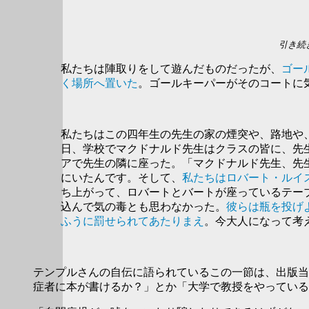
引き続
私たちは陣取りをして遊んだものだったが、
ゴー
く場所へ置いた
。ゴールキーパーがそのコートに
私たちはこの四年生の先生の家の煙突や、路地や
日、学校でマクドナルド先生はクラスの皆に、先
アで先生の隣に座った。「マクドナルド先生、先
にいたんです。そして、
私たちはロバート・ルイ
ち上がって、ロバートとバートが座っているテー
込んで気の毒とも思わなかった。
彼らは瓶を投げ
ふうに罰せられてあたりまえ
。今大人になって考
テンプルさんの自伝に語られているこの一節は、出版当
症者に本が書けるか？」とか「大学で教授をやっている