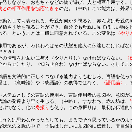
を発しながら、おもちゃなどの物で遊び、人と相互作用する。
物との相互作用を協応できる
のだ。（中略）この能力は、外界
行動としても表われる。母親が何かを視ると、赤ん坊は母親の
が指さす所を視ることができ、自分でも母親に見てほしい物を
わる、ということは一般に同意されている。この変化は
〈やり
作用であるが、われわれはその状態を他人に伝達しなければな
Ｐ５６）
その情報をお互いに与え（やりとりし）なければならない。
〈
分からせ〉たり、〈知らせ合わ〉なければならない。そしてこ
単語を文法的に正しくつなげる能力よりもむしろ、言語を使っ
題は、〈意味論〉や〈統語論〉の獲得ではなく、
〈語用論〉
、
システムとしての言語の使用や、言語使用者の意図や、意図が
語論の発達より早く生じる、（中略）。すなわち、赤ん坊は、
だけでなく、他の
身振り
も使う。この身振りは、最初は伝達的
ようとは思わなかったとしても、まるでそう思っているかのよ
な状況の文脈の中で、子供はしだいに意図的に伝達し、非自然