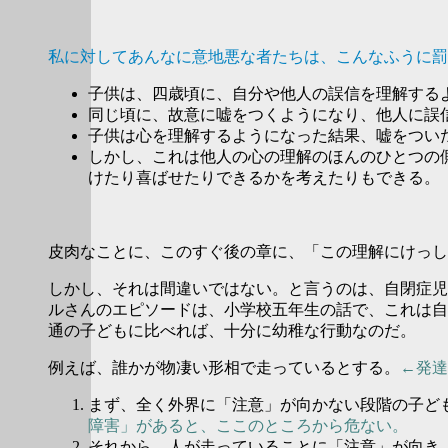
私に対してあんなに意地悪な者たちは、こんなふうに罰
子供は、四歳頃に、自分や他人の誤信を理解する
同じ頃に、故意に嘘をつくようになり、他人に誤
子供は心を理解するようになった結果、嘘をつい
しかし、これは他人の心の理解のほんのひとつの
けたり喜ばせたりできるかを考えたりもできる。
皮肉なことに、このすぐ後の章に、「この理解にけっし
しかし、それは間違いではない。と言うのは、自閉症児
ルさんのエピソードは、小学校五年生の話で、これは自
通の子どもに比べれば、十分に幼稚な行動なのだ。
例えば、誰かが物凄い形相で走っているとする。
←発達
まず、全く外界に「注意」が向かない段階の子ど
障害」があると、ここのところから危ない。
それから、人が走っていることに「注意」が向き