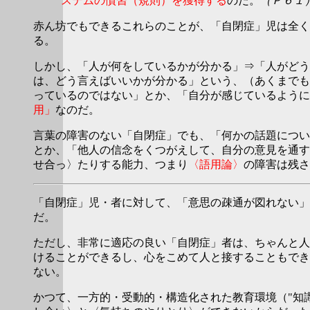
ステムの慣習（規則）を獲得する
のだ。
（Ｐ６１
赤ん坊でもできるこれらのことが、「自閉症」児は全く
る。
しかし、「人が何をしているかが分かる」⇒「人がどう
は、どう言えばいいかが分かる」という、（あくまでも
っているのではない」とか、「自分が感じているように
用」
なのだ。
言葉の障害のない「自閉症」でも、「何かの話題につい
とか、「他人の信念をくつがえして、自分の意見を通す
せ合っ〉たりする能力、つまり
〈語用論〉
の障害は残さ
「自閉症」児・者に対して、「意思の疎通が図れない」
だ。
ただし、非常に適応の良い「自閉症」者は、ちゃんと人
けることができるし、心をこめて人と接することもでき
ない。
かつて、一方的・受動的・構造化された教育環境（"知