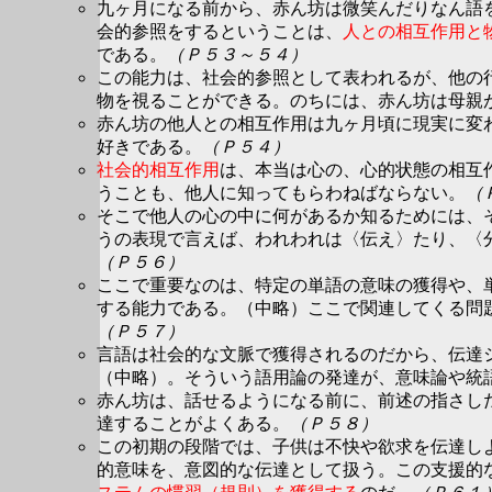
九ヶ月になる前から、赤ん坊は微笑んだりなん語
会的参照をするということは、
人との相互作用と
である。
（Ｐ５３～５４）
この能力は、社会的参照として表われるが、他の
物を視ることができる。のちには、赤ん坊は母親
赤ん坊の他人との相互作用は九ヶ月頃に現実に変
好きである。
（Ｐ５４）
社会的相互作用
は、本当は心の、心的状態の相互
うことも、他人に知ってもらわねばならない。
（
そこで他人の心の中に何があるか知るためには、
うの表現で言えば、われわれは〈伝え〉たり、〈
（Ｐ５６）
ここで重要なのは、特定の単語の意味の獲得や、
する能力である。（中略）ここで関連してくる問
（Ｐ５７）
言語は社会的な文脈で獲得されるのだから、伝達
（中略）。そういう語用論の発達が、意味論や統
赤ん坊は、話せるようになる前に、前述の指さし
達することがよくある。
（Ｐ５８）
この初期の段階では、子供は不快や欲求を伝達し
的意味を、意図的な伝達として扱う。この支援的