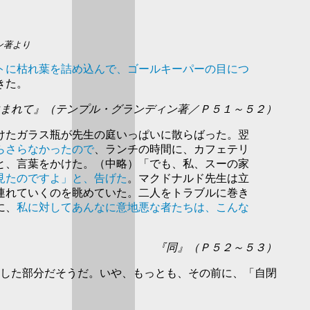
ン著より
トに枯れ葉を詰め込んで、ゴールキーパーの目につ
きた。
まれて』（テンプル・グランディン著／Ｐ５１～５２）
けたガラス瓶が先生の庭いっぱいに散らばった。翌
らさらなかったので
、ランチの時間に、カフェテリ
と、言葉をかけた。（中略）「でも、私、スーの家
見たのですよ」と、告げた
。マクドナルド先生は立
連れていくのを眺めていた。二人をトラブルに巻き
に、
私に対してあんなに意地悪な者たちは、こんな
『同』（Ｐ５２～５３）
した部分だそうだ。いや、もっとも、その前に、「自閉