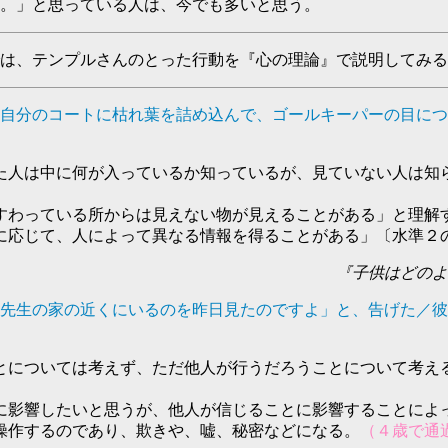
。」と思っている人は、今でも多いと思う。
は、テンプルさんのとった行動を『心の理論』で説明してみる
自分のコートに枯れ葉を詰め込んで、ゴールキーパーの目につ
た人は中に何が入っているか知っているが、見ていない人は知
すわっている所からは見えない物が見えることがある」と理解
に応じて、人によって異なる情報を得ることがある」〔水準２
『子供はどのよ
先生の家の近くにいるのを昨日見たのですよ」と、告げた／彼
とについては考えず、ただ他人が行うだろうことについて考え
に影響したいと思うが、他人が信じることに影響することによ
操作するのであり、欺きや、嘘、秘密などになる。
（４歳で通