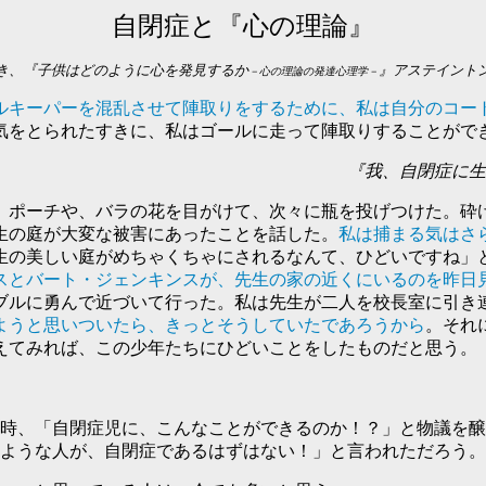
自閉症と『心の理論』
き、『子供はどのように心を発見するか
』アステイント
－心の理論の発達心理学－
ルキーパーを混乱させて陣取りをするために、私は自分のコー
気をとられたすきに、私はゴールに走って陣取りすることがで
『我、自閉症に生
、ポーチや、バラの花を目がけて、次々に瓶を投げつけた。砕
生の庭が大変な被害にあったことを話した。
私は捕まる気はさ
生の美しい庭がめちゃくちゃにされるなんて、ひどいですね」
スとバート・ジェンキンスが、先生の家の近くにいるのを昨日
ブルに勇んで近づいて行った。私は先生が二人を校長室に引き
ようと思いついたら、きっとそうしていたであろうから
。それ
えてみれば、この少年たちにひどいことをしたものだと思う。
時、「自閉症児に、こんなことができるのか！？」と物議を醸
ような人が、自閉症であるはずはない！」と言われただろう。