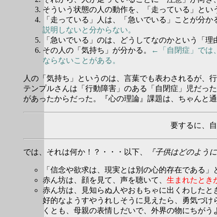
そういう状態の人の動作を、「走っている」とい
「走っている」人は、「急いでいる」ことが分か
説明しないと分からない。
「急いでいる」のは、どうしてなのかという「理
その人の「気持ち」が分かる。
←「自閉症」では
ならないことがある。
人の「気持ち」というのは、言葉でも表わされるが、行
テンプルさんは「行動障害」のある「自閉症」児だった
があったからだった。『心の理論』課題は、ちゃんと通
要するに、自
では、それは何か！？・・・以下、
『子供はどのように
「信念や欲求は、現実とは別の心的存在である」
赤ん坊は、顔を見て、声を聴いて、
生まれたとき
赤ん坊は、見知らぬ人やおもちゃに出くわしたと
好的なようすやうれしそうに見えたら、勇気づけ
くとも、母親の表情しだいで、外界の物にちがう