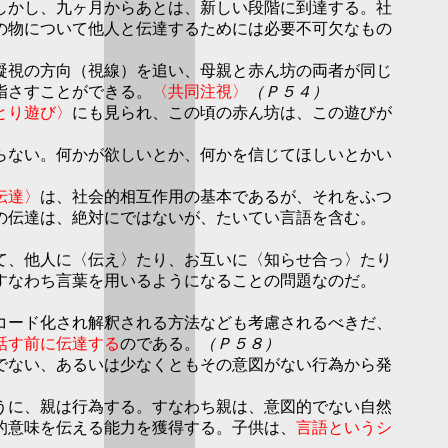
しかし、九ヶ月からあとは、新しい段階に到達する。社
の物について他人と伝達するためには必要不可欠なもの
凝視の方向（視線）を追い、母親と赤ん坊の両者が同じ
指さすことができる。
〈共同注視〉
（Ｐ５４）
とり遊び〉
にも見られ、この頃の赤ん坊は、この遊びが
らない。何かが欲しいとか、何かを信じてほしいとかい
伝達〉
は、社会的相互作用の基本であるが、それをふつ
の伝達は、絶対にではないが、たいてい言語を含む。
て、他人に〈伝え〉たり、お互いに〈知らせ合っ〉たり
すなわち言葉を用いるようになることの問題なのだ。
コード化され解釈される方法なども考慮されるべきだ、
話す前に伝達する
のである。
（Ｐ５８）
でない、あるいは少なくともその意図がない行為から発
うに、親は行為する。すなわち親は、意図的でない自然
的意味を伝える能力を獲得する。子供は、
言語というシ