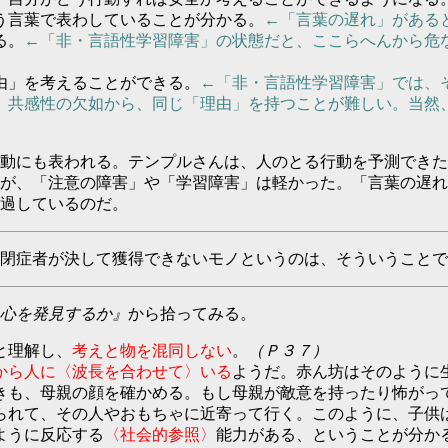
う言葉で表わしていることが分かる。
←「言葉の遅れ」がある
る。
←「非・言語性学習障害」の状態だと、ここらへんから危
由」を考えることができる。
←「非・言語性学習障害」では、
、共感性の欠如から、同じ「理由」を持つことが難しい。当然
動にも表われる。テンプルさんは、人のとる行動を予測できた
が、「注意の障害」や「学習障害」は軽かった。「言葉の遅れ
過しているのだ。
閉症者が決して獲得できないモノというのは、そういうことで
心を発見するか』
から拾ってみる。
と理解し、
考えと物を混同しない
。
（Ｐ３７）
から人に〈波長を合わせて〉いる
ようだ。赤ん坊はそのように
きも、母親の顔を確かめる。もし母親が敵意を持ったり怖がっ
られて、その人やおもちゃに近寄って行く。このように、子供
ように反応する
〈社会的参照〉
能力がある、ということが分か