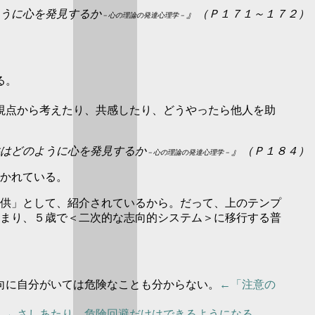
うに心を発見するか
』（Ｐ１７１～１７２）
－心の理論の発達心理学－
る。
視点から考えたり、共感したり、どうやったら他人を助
はどのように心を発見するか
』（Ｐ１８４）
－心の理論の発達心理学－
かれている。
供」として、紹介されているから。だって、上のテンプ
まり、５歳で＜二次的な志向的システム＞に移行する普
向に自分がいては危険なことも分からない。
←「注意の
。
←さしあたり、危険回避だけはできるようになる。