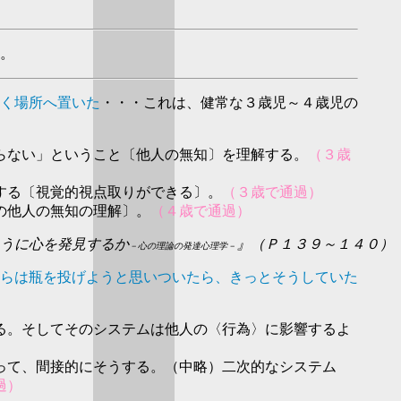
。
く場所へ置いた
・・・これは、健常な３歳児～４歳児の
らない」ということ〔他人の無知〕を理解する。
（３歳
する〔視覚的視点取りができる〕。
（３歳で通過）
の他人の無知の理解〕。
（４歳で通過）
うに心を発見するか
』（Ｐ１３９～１４０）
－心の理論の発達心理学－
らは瓶を投げようと思いついたら、きっとそうしていた
る。そしてそのシステムは他人の〈行為〉に影響するよ
って、間接的にそうする。（中略）二次的なシステム
過）