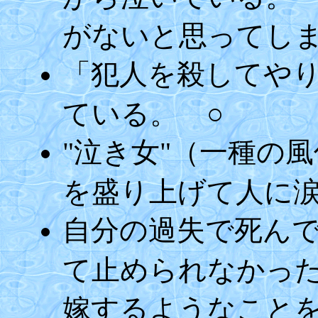
がないと思ってし
「犯人を殺してや
ている。 ○
"泣き女"（一種の
を盛り上げて人に涙
自分の過失で死ん
て止められなかっ
嫁するようなこと