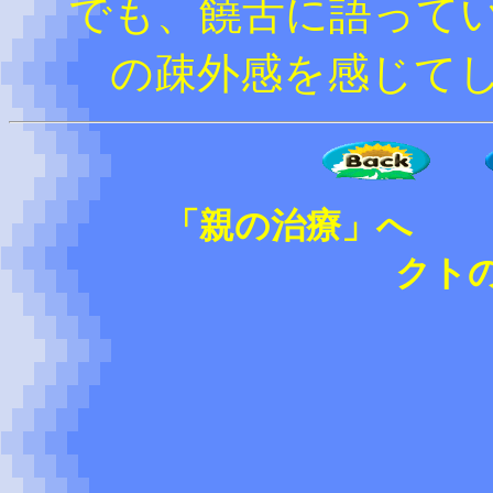
でも、饒舌に語って
の疎外感を感じて
「親の治療」へ 「ペ
クト