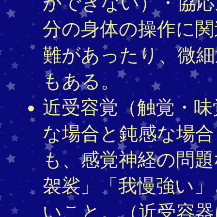
ができない）・協応
分の身体の操作に関
難があったり、微細
もある。
近受容覚（触覚・味
な場合と鈍感な場合
も、感覚神経の問題
袈裟」「我慢強い」
いこと。（近受容器