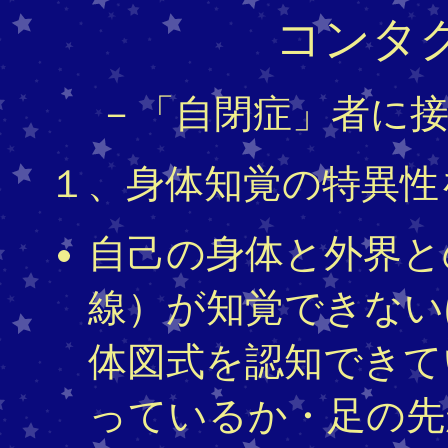
コンタ
－「自閉症」者に
１、身体知覚の特異性
自己の身体と外界と
線）が知覚できない
体図式を認知できて
っているか・足の先