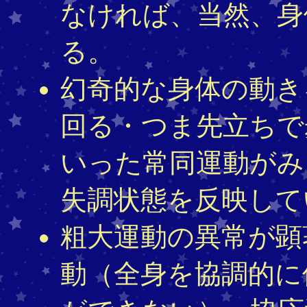
なければ、当然、身
る。
幻奇的な身体の動き
回る・つま先立ちで
いった常同運動がみ
失調状態を反映して
粗大運動の異常が顕
動（全身を協調的に