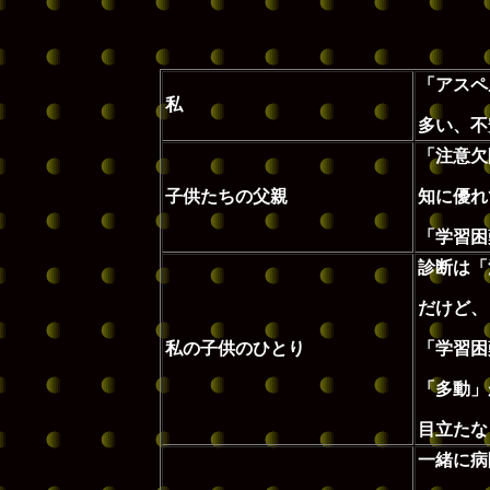
「アスペ
私
多い、不
「注意欠
子供たちの父親
知に優れ
「学習困
診断は「
だけど、
私の子供のひとり
「学習困
「多動」
目立たな
一緒に病