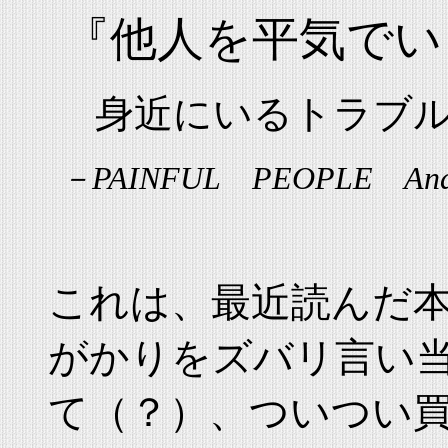
『他人を平気でい
身近にいるトラブ
－PAINFUL PEOPLE An
これは、最近読んだ
がかりをズバリ言い
て（？）、ついつい