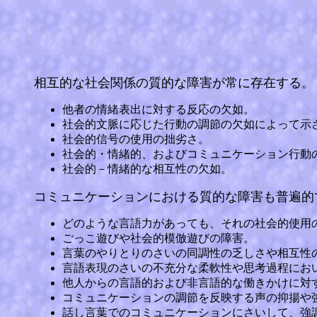
相互的な社会関係の質的な障害が常に存在する。
他者の情緒表出に対する反応の欠如。
社会的文脈に応じた行動の調節の欠如によって示
社会的信号の使用の拙劣さ。
社会的・情緒的、およびコミュニケーション行動
社会的－情緒的な相互性の欠如。
コミュニケーションにおける質的な障害も普遍的
どのような言語力があっても、それの社会的使用
ごっこ遊びや社会的模倣遊びの障害。
言葉のやりとりのさいの同調性の乏しさや相互性
言語表現のさいの不充分な柔軟性や思考過程にお
他人からの言語的および非言語的な働きかけに対
コミュニケーションの調節を反映する声の抑揚や
話し言葉でのコミュニケーションにさいして、強