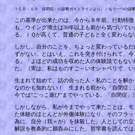
ＩＣＤ－１０「自閉症」の診断ガイドラインより。／もう一つの診断
この基準が出来たのは、今から８年前、行動特徴
も、ウイング博士は30年以上も前から気づいて
る。ＩＱが高くて、普通の子どもと全く変わらな
しかし、自分のことを、ちょっと変わっているだ
ずがない。とはいえ、これを突き付けられて、今
る」「よほどの成功を収めた人の体験談でもない
た。（実は、私はものすご～いオシャベリで、い
生まれて始めて、話の合った人・私のことを解か
なのかも知れない！ 生まれる前から「自閉症」
今では"ごっこ遊び"までやっている。「自閉症
しかしながら、私が今までやって来たことは、モ
た体験のほとんどが外傷体験になり、そのフラッ
為に、自分（我＝が）を抹殺した。人としての立
解説を教条的に鵜呑みにした。哲学書を読んでは