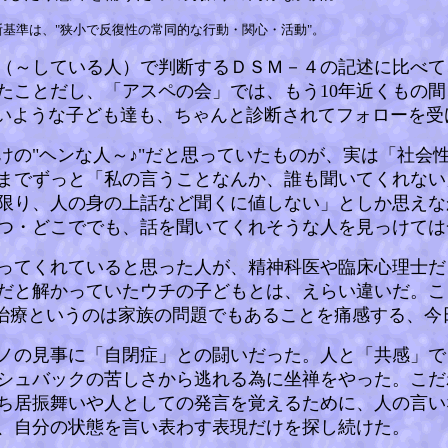
基準は、"狭小で反復性の常同的な行動・関心・活動"。
（～している人）で判断するＤＳＭ－４の記述に比べて
いたことだし、「アスペの会」では、もう10年近くもの
いような子ども達も、ちゃんと診断されてフォローを受
けの"ヘンな人～♪"だと思っていたものが、実は「社会
までずっと「私の言うことなんか、誰も聞いてくれない
限り、人の身の上話など聞くに値しない」としか思えな
つ・どこででも、話を聞いてくれそうな人を見っけては
ってくれていると思った人が、精神科医や臨床心理士だ
だと解かっていたウチの子どもとは、えらい違いだ。こ
」治療というのは家族の問題でもあることを痛感する、今
ノの見事に「自閉症」との闘いだった。人と「共感」で
シュバックの苦しさから逃れる為に坐禅をやった。こだ
ち居振舞いや人としての発言を覚えるために、人の言い
、自分の状態を言い表わす表現だけを探し続けた。