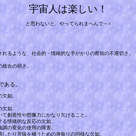
宇宙人は楽しい！
と思わないと、やってられまへんで～♪
されるような、社会的－情緒的な手がかりの察知の不適切さ。
の統合の弱さ。
である。
の欠如。
の欠如。
いて創造性や想像力にかなり欠けること。
する情緒的な反応の欠如。
強調の変化の使用の障害。
調したり意味を補うための身振りの同様な欠如。