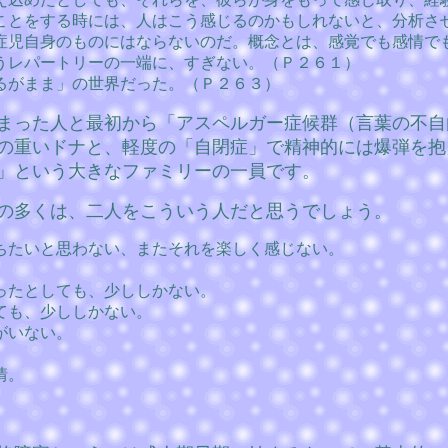
ことをする時には、人はこう感じるのかもしれないと、分析さ
症児自身のものにはならないのだ。概念とは、感覚でも感情で
うレパートリーの一端に、すぎない。（Ｐ２６１）
るがまま」の世界だった。（Ｐ２６３）
まった人と最初から「アスペルガー症候群（言葉の不自
の重いドナと、軽度の「自閉症」で精神的には爆弾を抱
」という大きなファミリーの一員です。
の多くは、二人をこういう人だと思うでしょう。
ちたいと思わない、またそれを楽しく感じない。
ったとしても、少ししかない。
ても、少ししかない。
がいない。
情。