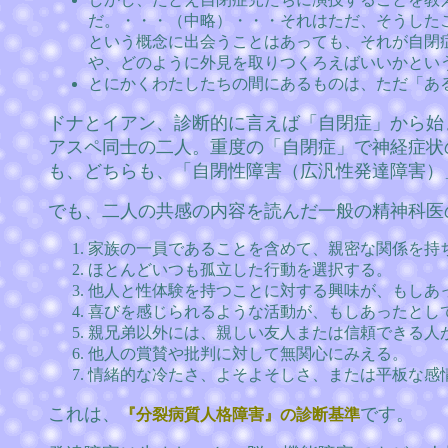
だ。・・・（中略）・・・それはただ、そうした
という概念に出会うことはあっても、それが自閉
や、どのように外見を取りつくろえばいいかとい
とにかくわたしたちの間にあるものは、ただ「あ
ドナとイアン、診断的に言えば「自閉症」から始
アスペ同士の二人。重度の「自閉症」で神経症状
も、どちらも、「自閉性障害（広汎性発達障害）
でも、二人の共感の内容を読んだ一般の精神科医
家族の一員であることを含めて、親密な関係を持
ほとんどいつも孤立した行動を選択する。
他人と性体験を持つことに対する興味が、もしあ
喜びを感じられるような活動が、もしあったとし
親兄弟以外には、親しい友人または信頼できる人
他人の賞賛や批判に対して無関心にみえる。
情緒的な冷たさ、よそよそしさ、または平板な感
これは、
です。
『分裂病質人格障害』の診断基準