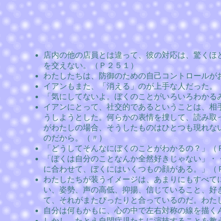
店内の他の店員とは違って、彼の対応は、驚くほ
を交えない。（Ｐ２５１）
わたしたちは、防御のための自己コントロールが
イアンもまた、「消える」のが上手な人だった。
「気にしてないよ。ぼくのことがいろいろわかる
イアンにとって、社交的であるということは、相
うしようとした。何らかの表情を捜して、読み取
がわたしの場合、そうしたものはひとつも現れな
のだから。（〃）
「どうしてそんなにぼくのことがわかるの？」（
「ぼくは自分のことなんか全然好きじゃない」・
に合わせて、ぼくにはいくつもの顔がある。」（
わたしたちが装うイメージは、あまりにもすべて
い、姿勢、声の高低、抑揚、信じていること、好
て、それがまたぴったりと合っているのだ。わた
自分は何もかもに、心の中で左右対称の線を描く
しかし、たとえ自閉症児たちに演技することを教