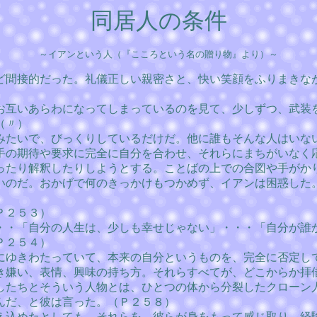
同居人の条件
～イアンという人（『こころという名の贈り物』より）～
ど間接的だった。礼儀正しい親密さと、快い笑顔をふりまきな
お互いあらわになってしまっているのを見て、少しずつ、武装
（〃）
みたいで、びっくりしているだけだ。他に誰もそんな人はいな
手の期待や要求に完全に自分を合わせ、それらにまちがいなく
ったり解釈したりしようとする。ことばの上での合図や手がか
いのだ。おかげで何のきっかけもつかめず、イアンは困惑した
Ｐ２５３）
・・「自分の人生は、少しも幸せじゃない」・・・「自分が誰
Ｐ２５４）
にゆきわたっていて、本来の自分というものを、完全に否定し
き嫌い、表情、興味の持ち方。それらすべてが、どこからか拝
したちとそういう人物とは、ひとつの体から分裂したクローン
んだ、と彼は言った。（Ｐ２５８）
え込めたとしても、それらを、彼らが身をもって感じ取り、経