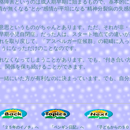
格障害というのは成人期早期に始まるもので、基本的に
情が無くなる"とか"感情が平坦になる"精神分裂病の失
意思というものがちゃんとあります。ただ、それが非・
早期小児自閉症」だった人は、スタート地点での違いが
れを取り戻して、「アスペルガー症候群」の範疇に入って
ようになっただけのことなのです。
れなくなってしまうことがあります。でも、"付き合い方
て、関係を保ち続けることができます。
一緒にいた方が有利なのに決まっています。でも、自分
５年のイノチ」へ 「ペンギン日記」へ 「子どもからのＳＯ