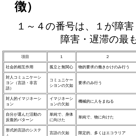
徴）
１～４の番号は、１が障害
障害・遅滞の最
項目
１
２
社会的相互作用
孤立と無関心
物的要求の働きかけのみ行う
対人コミュニケーシ
コミュニケー
ヨン（言語・非言
要求のみ行う
シヨンの欠如
語）
対人的イマジネーシ
イマジネーシ
機械的に人をまねる
ョン
ョンの欠如
自分が選んだ活動の
単純で、身体
単純で、物に向けた
反復的パターン
に向けた
形式的言語のシステ
言語の欠如
限定的、多くはエコラリア
ム