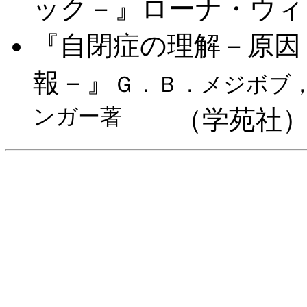
ック－』ローナ・ウィン
『自閉症の理解－原因
報－』
Ｇ．Ｂ．メジボブ
ンガー著
（学苑社）1