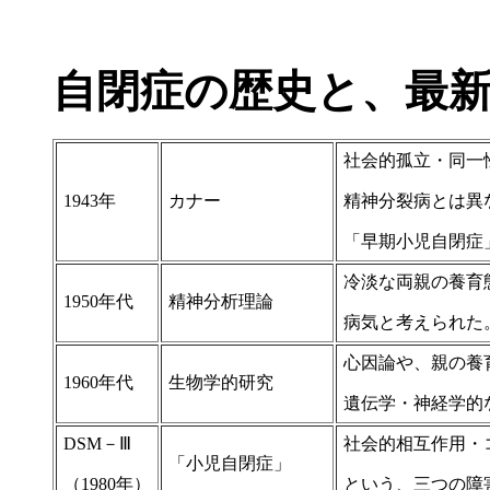
自閉症の歴史と、最
社会的孤立・同一
1943年
カナー
精神分裂病とは異
「早期小児自閉症
冷淡な両親の養育
1950年代
精神分析理論
病気と考えられた
心因論や、親の養
1960年代
生物学的研究
遺伝学・神経学的
DSM－Ⅲ
社会的相互作用・
「小児自閉症」
（1980年）
という、三つの障