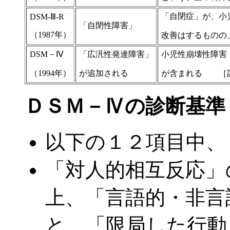
「自閉症」が、小
DSM‐Ⅲ‐R
「自閉性障害」
（1987年）
改善はするものの
DSM－Ⅳ
「広汎性発達障害」
小児性崩壊性障害
（1994年）
が追加される
が含まれる ［詳
ＤＳＭ－Ⅳの診断基準
以下の１２項目中、
「対人的相互反応」
上、「言語的・非言
と、「限局した行動