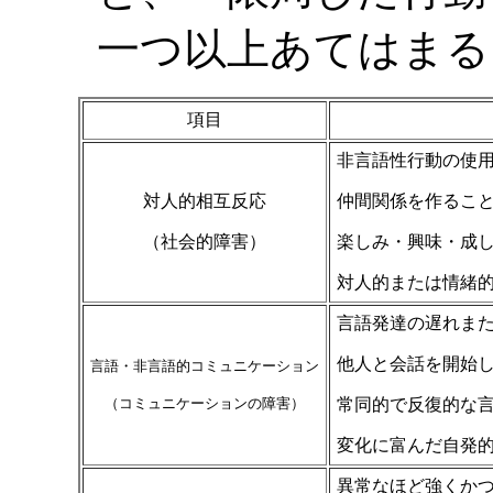
一つ以上あてはまる
項目
非言語性行動の使
対人的相互反応
仲間関係を作るこ
（社会的障害）
楽しみ・興味・成
対人的または情緒
言語発達の遅れま
他人と会話を開始
言語・非言語的コミュニケーション
（コミュニケーションの障害）
常同的で反復的な
変化に富んだ自発
異常なほど強くか