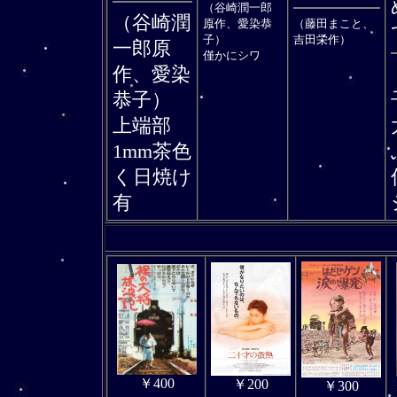
（谷崎潤一郎
（谷崎潤
原作、愛染恭
（藤田まこと、
子）
吉田栄作）
一郎原
僅かにシワ
作、愛染
恭子）
上端部
1mm茶色
く日焼け
有
￥400
￥200
￥300