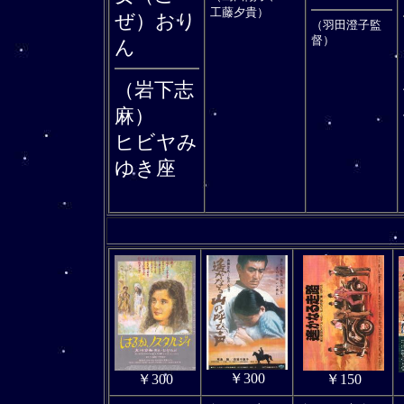
工藤夕貴）
ぜ）おり
（羽田澄子監
督）
ん
（岩下志
麻）
ヒビヤみ
ゆき座
￥300
￥300
￥150