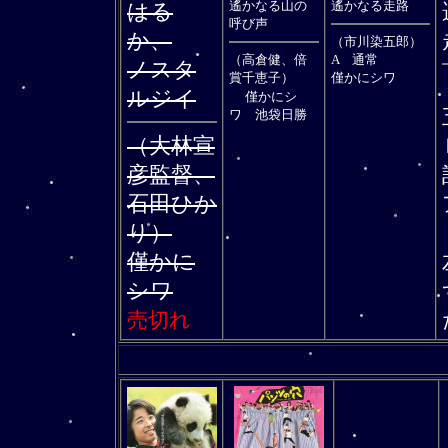
遙かなる山の
遙かなる走路
はる
呼び声
か、
（市川染五郎）
（高倉健、倍
A 通常
ノスタ
賞千恵子）
僅かにシワ
ルジイ
僅かにシ
ワ 池袋日勝
（大林宣
彦監督、
石田ひか
り）
僅かに
シワ
売切れ