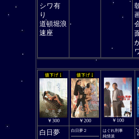
シワ有
り
道頓堀浪
速座
￥100
￥300
￥200
白日夢２
はぐれ刑事
白日夢
純情派