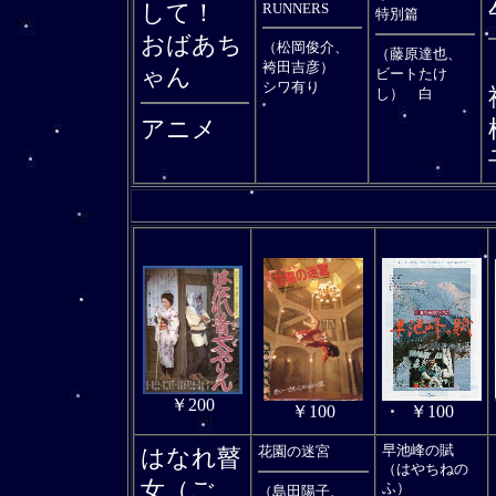
して！
RUNNERS
特別篇
おばあち
（松岡俊介、
（藤原達也、
袴田吉彦）
ゃん
ビートたけ
シワ有り
し） 白
アニメ
￥200
￥100
￥100
花園の迷宮
早池峰の賦
はなれ瞽
（はやちねの
女（ご
ふ）
（島田陽子、