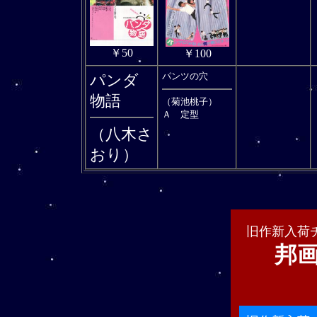
￥50
￥100
パンツの穴
パンダ
物語
（菊池桃子）
Ａ 定型
（八木さ
おり）
旧作新入荷
邦