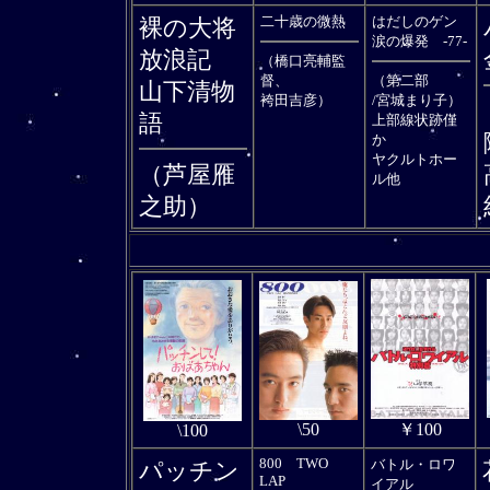
二十歳の微熱
はだしのゲン
裸の大将
涙の爆発 -77-
放浪記
（橋口亮輔監
督、
（第二部
山下清物
袴田吉彦）
/宮城まり子）
語
上部線状跡僅
か
ヤクルトホー
（芦屋雁
ル他
之助）
\50
￥100
\100
800 TWO
バトル・ロワ
パッチン
LAP
イアル