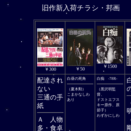
旧作新入荷チラシ
・邦画 
￥1500
￥50
￥300
白昼の死角
白痴 -78R-
配達され
ない
（夏木勲）
（黒沢明監
こまかなしわ
督、
三通の手
あり
ドストエフス
紙
キー原作、原
節子）
わずかにしわ
Ａ 人物
多・食卓