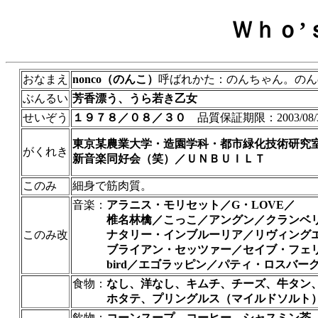
Ｗｈｏ’
おなまえ
nonco（のんこ）
呼ばれかた：のんちゃん。のん
ぶんるい
芳香漂う、うら若き乙女
せいぞう
１９７８／０８／３０
品質保証期限：2003/08/
東京某農業大学・造園学科・都市緑化技術研究
がくれき
新音楽同好会（笑）／ＵＮＢＵＩＬＴ
このみ
細身で筋肉質。
音楽：
アラニス・モリセット／G・LOVE／
椎名林檎／こっこ／アングン／クランベリ
このみ改
ナタリー・インブルーリア／リヴィングエ
ブライアン・セッツァー／セイブ・フェ
bird／エゴラッピン／パティ・ロスバー
食物：
なし、洋なし、キムチ、チーズ、牛タン
ホタテ、プリングルス（マイルドソルト
飲物：
コーンスープ、コーヒー、シャスミン茶