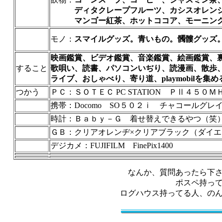
ディタクレープフルーツ、カシスオレン
マンゴー紅茶、ホットココア、モーニング
モノ：
スマイルグッズ。青いもの。髑髏グッズ
映画鑑賞、ビデオ鑑賞、音楽鑑賞、絵画鑑賞、
すること
歌唄い、読書、パソコンいぢり、読漫画、散歩
ライブ、おしゃべり、寄り道、playmobilを集め
つかう
ＰＣ：ＳＯＴＥＣ PC STATION ＰⅡ４５０
携帯：Docomo SO５０２ｉ チャコールグレ
時計：Ｂａｂｙ－Ｇ 着せ替えできるやつ（笑
ＧＢ：クリアオレンヂ×クリアブラック（ダイ
デジカメ：FUJIFILM FinePix1400
なんか、質問あったら下
ポスペ持っ
ログハウス持ってる人、の