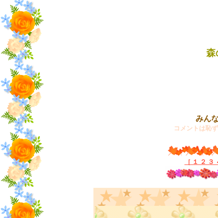
森
みん
コメントは恥ずか
［
１
２
３