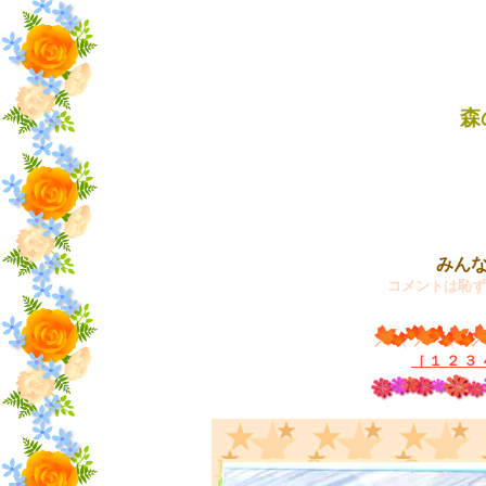
森
みん
コメントは恥ずか
［
１
２
３