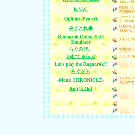
でほんと便
私は使った
R.M.C
アの価格を
ステータス
OptimizeProject
ス、回避率
いろいろな
みすとれ巣
すいかも。
Ragnarok Online Skill
スキル計算
Simulator
らぐのび。
最適武器と
わむてるらぶ
スキル計算
Let's play the Ragnarok!!
らぐメモ
モンクさん
-Monk CHRONICLE-
つかもです
Ro(c)k On!