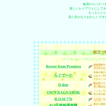
無理やりバナーを
新しいレイアウトにしてみ
もっといい
見た目かなりおかしいですけ
役立つ
総合情報サ
Breeze from Prontera
アイテムな
装備や敵の
らぐでーた
はあまり利
がおもしろ
敵や店リス
D-liste
す。私はも
ここもいろ
OWN RAGNAROK
取引掲示板
R.O.M 776
ここもいろ
露店の価格
RO店価格調査隊