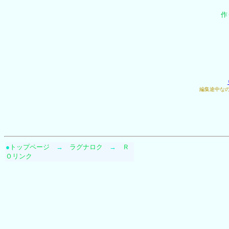
作
編集途中な
●
トップページ
→
ラグナロク
→
Ｒ
Ｏリンク