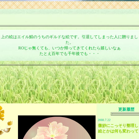
上の絵はエイル鯖のうちのギルドな絵です。引退してしまった人に贈りまし
た。
ROじゃ無くても、いつか帰ってきてくれたら嬉しいなぁ
たとえ百年でも千年後でも・・・
更新履歴
2008.7.22
微妙にこっそり整理し
絵とかは何も変わって