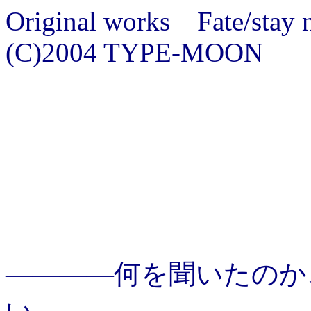
Original works Fate/stay 
(C)2004 TYPE-MOON
――――何を聞いたのか