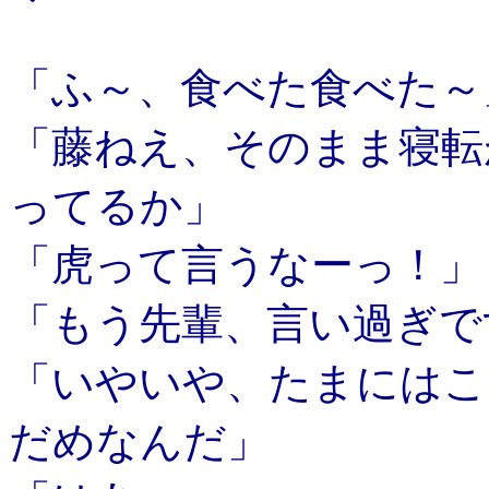
「ふ～、食べた食べた～
「藤ねえ、そのまま寝転
ってるか」
「虎って言うなーっ！」
「もう先輩、言い過ぎで
「いやいや、たまにはこ
だめなんだ」