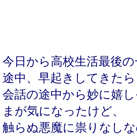
今日から高校生活最後の
途中、早起きしてきたら
会話の途中から妙に嬉し
まが気になったけど、
触らぬ悪魔に祟りなしな