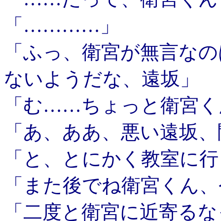
「…………」
「ふっ、衛宮が無言なの
ないようだな、遠坂」
「む……ちょっと衛宮く
「あ、ああ、悪い遠坂、
「と、とにかく教室に行
「また後でね衛宮くん、
「二度と衛宮に近寄るな