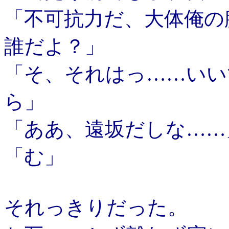
「不可抗力だ、大体俺の
誰だよ？」
「そ、それはっ……いい
ら」
「ああ、遠坂だしな……
「む」
それっきりだった。