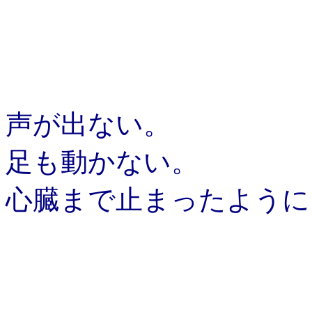
声が出ない。
足も動かない。
心臓まで止まったように