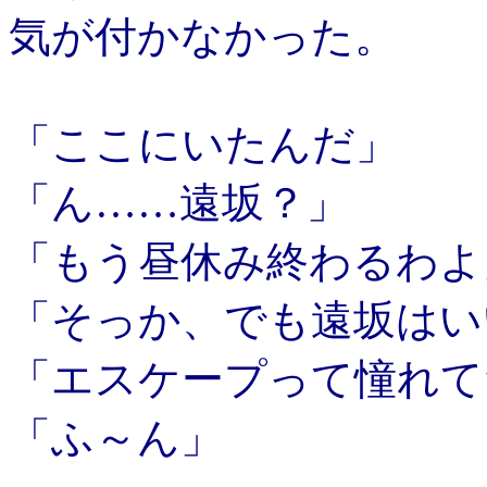
気が付かなかった。
「ここにいたんだ」
「ん……遠坂？」
「もう昼休み終わるわよ
「そっか、でも遠坂はい
「エスケープって憧れて
「ふ～ん」