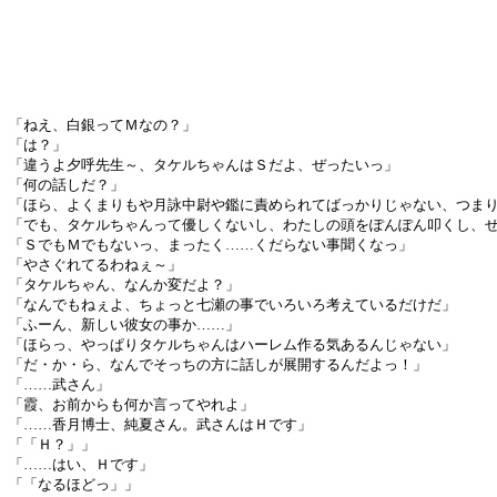
「ねえ、白銀ってＭなの？」
「は？」
「違うよ夕呼先生～、タケルちゃんはＳだよ、ぜったいっ」
「何の話しだ？」
「ほら、よくまりもや月詠中尉や鑑に責められてばっかりじゃない、つま
「でも、タケルちゃんって優しくないし、わたしの頭をぽんぽん叩くし、
「ＳでもＭでもないっ、まったく……くだらない事聞くなっ」
「やさぐれてるわねぇ～」
「タケルちゃん、なんか変だよ？」
「なんでもねぇよ、ちょっと七瀬の事でいろいろ考えているだけだ」
「ふーん、新しい彼女の事か……」
「ほらっ、やっぱりタケルちゃんはハーレム作る気あるんじゃない」
「だ・か・ら、なんでそっちの方に話しが展開するんだよっ！」
「……武さん」
「霞、お前からも何か言ってやれよ」
「……香月博士、純夏さん。武さんはＨです」
「「Ｈ？」」
「……はい、Ｈです」
「「なるほどっ」」