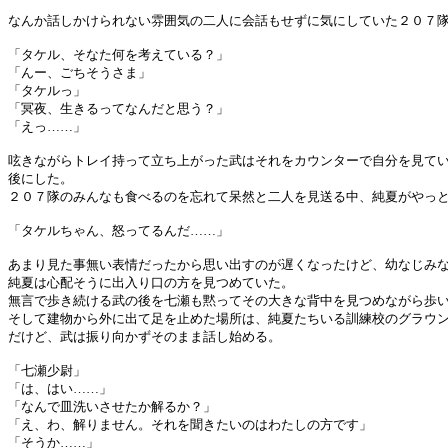
なんか話しかけられない雰囲気の二人に会話もせずに気にしていた２０７
「タケル、そなた何を考えている？」
「んー、ごちそうさま」
「タケルっ」
「冥夜、生きるってなんだと思う？」
「えっ……」
呟きながらトレイ持って立ち上がった武はそれをカウンターで自分を見て
後にした。
２０７隊のみんなも食べるのを忘れて呆然と二人を見送る中、純夏がやっ
「タケルちゃん、怒ってるんだ……」
あまり見た事無い表情だったから思い出すのが遅くなったけど、幼なじみ
純夏は心配そうに出入り口の方を見つめていた。
無言で歩き続ける武の後を七瀬も黙ってその大きな背中を見つめながら歩
そして建物から外に出て足を止めた場所は、純夏たちいる訓練校のグラウ
だけど、武は振り向かずそのまま話し始める。
「七瀬少尉」
「は、はい……」
「なんで皿洗いさせたか解るか？」
「え、わ、解りません。それを聞きたいのはわたしの方です」
「そうか……」