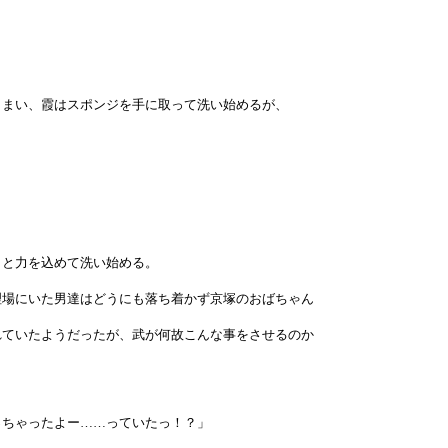
しまい、霞はスポンジを手に取って洗い始めるが、
しと力を込めて洗い始める。
理場にいた男達はどうにも落ち着かず京塚のおばちゃん
れていたようだったが、武が何故こんな事をさせるのか
っちゃったよー……っていたっ！？」