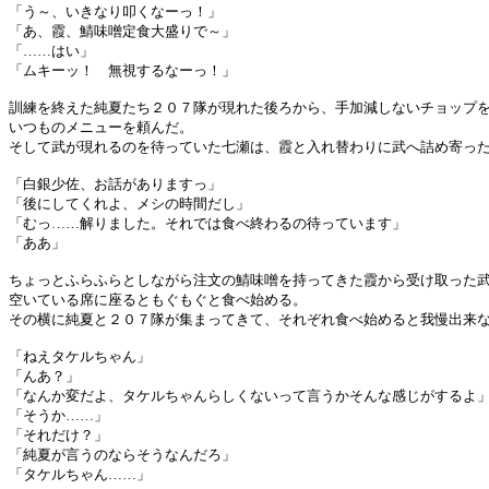
「う～、いきなり叩くなーっ！」
「あ、霞、鯖味噌定食大盛りで～」
「……はい」
「ムキーッ！ 無視するなーっ！」
訓練を終えた純夏たち２０７隊が現れた後ろから、手加減しないチョップ
いつものメニューを頼んだ。
そして武が現れるのを待っていた七瀬は、霞と入れ替わりに武へ詰め寄っ
「白銀少佐、お話がありますっ」
「後にしてくれよ、メシの時間だし」
「むっ……解りました。それでは食べ終わるの待っています」
「ああ」
ちょっとふらふらとしながら注文の鯖味噌を持ってきた霞から受け取った
空いている席に座るともぐもぐと食べ始める。
その横に純夏と２０７隊が集まってきて、それぞれ食べ始めると我慢出来
「ねえタケルちゃん」
「んあ？」
「なんか変だよ、タケルちゃんらしくないって言うかそんな感じがするよ
「そうか……」
「それだけ？」
「純夏が言うのならそうなんだろ」
「タケルちゃん……」