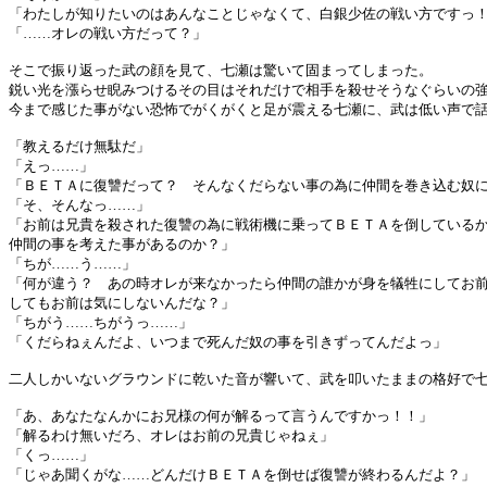
「わたしが知りたいのはあんなことじゃなくて、白銀少佐の戦い方ですっ
「……オレの戦い方だって？」
そこで振り返った武の顔を見て、七瀬は驚いて固まってしまった。
鋭い光を漲らせ睨みつけるその目はそれだけで相手を殺せそうなぐらいの
今まで感じた事がない恐怖でがくがくと足が震える七瀬に、武は低い声で
「教えるだけ無駄だ」
「えっ……」
「ＢＥＴＡに復讐だって？ そんなくだらない事の為に仲間を巻き込む奴
「そ、そんなっ……」
「お前は兄貴を殺された復讐の為に戦術機に乗ってＢＥＴＡを倒している
仲間の事を考えた事があるのか？」
「ちが……う……」
「何が違う？ あの時オレが来なかったら仲間の誰かが身を犠牲にしてお
してもお前は気にしないんだな？」
「ちがう……ちがうっ……」
「くだらねぇんだよ、いつまで死んだ奴の事を引きずってんだよっ」
二人しかいないグラウンドに乾いた音が響いて、武を叩いたままの格好で
「あ、あなたなんかにお兄様の何が解るって言うんですかっ！！」
「解るわけ無いだろ、オレはお前の兄貴じゃねぇ」
「くっ……」
「じゃあ聞くがな……どんだけＢＥＴＡを倒せば復讐が終わるんだよ？」