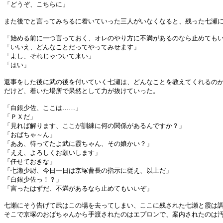
「どうぞ、こちらに」
また後でと言ってみちるに着いていった三人がいなくなると、残った七瀬
「始める前に一つ言っておく、オレのやり方に不満があるのなら止めても
「いいえ、どんなことだってやってみせます」
「よし、それじゃついて来い」
「はい」
返事をした後に武の後を付いていく七瀬は、どんなことを教えてくれるの
だけど、着いた場所で呆然として力が抜けていった。
「白銀少佐、ここは……」
「ＰＸだ」
「見れば解ります、ここが訓練に何の関係があるんですか？」
「おばちゃ～ん」
「ああ、待ってたよ武に霞ちゃん、その娘かい？」
「ええ、よろしくお願いします」
「任せておきな」
「七瀬少尉、今日一日は京塚曹長の指示に従え、以上だ」
「白銀少佐っ！？」
「言ったはずだ、不満があるなら止めてもいいぞ」
七瀬にそう告げて武はこの場を去ってしまい、ここに残された七瀬と霞は
そこで京塚のおばちゃんから手渡されたのはエプロンで、案内されたのは