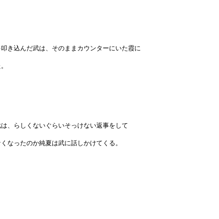
を叩き込んだ武は、そのままカウンターにいた霞に
た。
武は、らしくないぐらいそっけない返事をして
なくなったのか純夏は武に話しかけてくる。
」