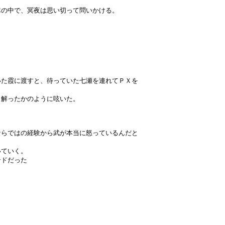
隊の中で、冥夜は思い切って問いかける。
いた霞に渡すと、待っていた七瀬を連れてＰＸを
と解ったかのように呟いた。
ならではの経験から武が本当に怒っているんだと
いていく。
ンドだった