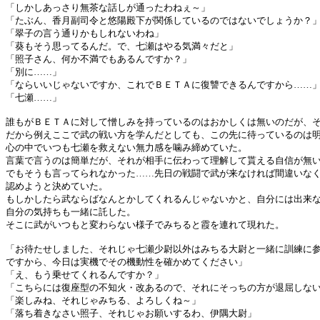
「しかしあっさり無茶な話しが通ったわねぇ～」
「たぶん、香月副司令と悠陽殿下が関係しているのではないでしょうか？
「翠子の言う通りかもしれないわね」
「葵もそう思ってるんだ。で、七瀬はやる気満々だと」
「照子さん、何か不満でもあるんですか？」
「別に……」
「ならいいじゃないですか、これでＢＥＴＡに復讐できるんですから……
「七瀬……」
誰もがＢＥＴＡに対して憎しみを持っているのはおかしくは無いのだが、
だから例えここで武の戦い方を学んだとしても、この先に待っているのは
心の中でいつも七瀬を救えない無力感を噛み締めていた。
言葉で言うのは簡単だが、それが相手に伝わって理解して貰える自信が無
でもそうも言ってられなかった……先日の戦闘で武が来なければ間違いな
認めようと決めていた。
もしかしたら武ならばなんとかしてくれるんじゃないかと、自分には出来
自分の気持ちも一緒に託した。
そこに武がいつもと変わらない様子でみちると霞を連れて現れた。
「お待たせしました、それじゃ七瀬少尉以外はみちる大尉と一緒に訓練に
ですから、今日は実機でその機動性を確かめてください」
「え、もう乗せてくれるんですか？」
「こちらには復座型の不知火・改あるので、それにそっちの方が退屈しな
「楽しみね、それじゃみちる、よろしくね～」
「落ち着きなさい照子、それじゃお願いするわ、伊隅大尉」