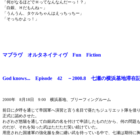
「何がなるほどでＨってなんなんだーっ！？」
「白銀、Ｈだもんね～」
「うんうん、タケルちゃんはえっちっちー」
「そっちかよっ！」
マブラヴ オルタネイティヴ Fun Fiction
God knows... Episode 42 －2000.8 七瀬の横浜基地滞
2000年 8月18日 9:00 横浜基地、ブリーフィングルーム
前日に夕呼を通じて帝国軍へ演習と言う名目で葵たちジュリエット隊を借
正式に認めさせた。
わざわざ悠陽を通して白銀武の名を付けて申請したものだから、何の問題
のだが、それを知った武はただただ笑い続けていた。
用意された国連軍の強化服を身に纏い武を待っている中で、七瀬は期待に