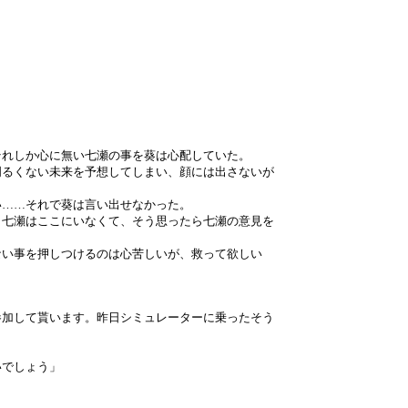
」
」
それしか心に無い七瀬の事を葵は心配していた。
明るくない未来を予想してしまい、顔には出さないが
い……それで葵は言い出せなかった。
く七瀬はここにいなくて、そう思ったら七瀬の意見を
ない事を押しつけるのは心苦しいが、救って欲しい
参加して貰います。昨日シミュレーターに乗ったそう
いでしょう」