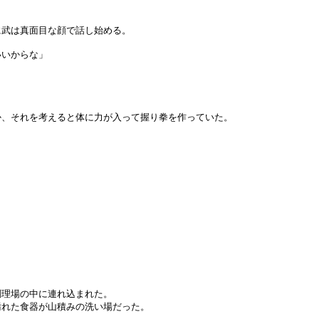
に武は真面目な顔で話し始める。
いいからな」
か、それを考えると体に力が入って握り拳を作っていた。
調理場の中に連れ込まれた。
汚れた食器が山積みの洗い場だった。