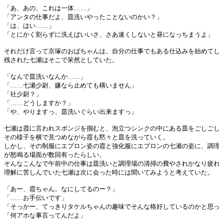
「あ、あの、これは一体……」
「アンタの仕事だよ、皿洗いやったことないのかい？」
「は、はい……」
「とにかく割らずに洗えばいいさ、さあ速くしないと昼になっちまうよ」
それだけ言って京塚のおばちゃんは、自分の仕事でもある仕込みを始めて
残された七瀬はそこで呆然としていた。
「なんで皿洗いなんか……」
「……七瀬少尉、嫌なら止めても構いません」
「社少尉？」
「……どうしますか？」
「や、やりますっ、皿洗いぐらい出来ますっ」
七瀬は霞に言われスポンジを掴むと、泡立つシンクの中にある皿をごしご
その様子を横で見つめながら霞も黙々と皿を洗っていく。
しかし、その制服にエプロン姿の霞と強化服にエプロンの七瀬の姿に、調
が怒鳴る場面が数回有ったらしい。
そんなこんなで午前中の仕事は皿洗いと調理場の清掃の費やされかなり疲
理解に苦しんでいた七瀬は次に会った時には聞いてみようと考えていた。
「あー、霞ちゃん。なにしてるのー？」
「……お手伝いです」
「そっかー、てっきりタケルちゃんの趣味でそんな格好しているのかと思
「何アホな事言ってんだよ」