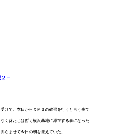
在記２－
り受けて、本日からＸＭ３の教習を行うと言う事で
もなく葵たちは暫く横浜基地に滞在する事になった
胸膨らませて今日の朝を迎えていた。